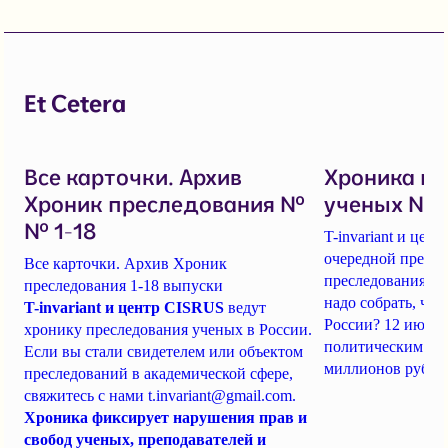
Et Cetera
Все карточки. Архив
Хроника п
Хроник преследования №
ученых № 1
№ 1-18
T-invariant и це
очередной пресс-
Все карточки. Архив Хроник
преследования уч
преследования 1-18 выпуски
надо собрать, чт
T-invariant и центр CISRUS
ведут
России? 12 июня
хронику преследования ученых в России.
политическим за
Если вы стали свидетелем или объектом
миллионов рубле
преследований в академической сфере,
свяжитесь с нами
t.invariant@gmail.com
.
Хроника фиксирует нарушения прав и
свобод ученых, преподавателей и