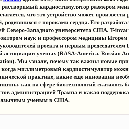
й растворимый кардиостимулятор размером мен
олагается, что это устройство может произвести
й, родившихся с пороками сердца. Его разработа
ей Северо-Западного университета США. T-invar
 доктором наук и профессором медицины Игоре
уководителей проекта и первым председателем Р
 ассоциации ученых (RASA-America, Russian Am
ciation). Мы узнали, почему так важны новые пр
, когда миллиметровый кардиостимулятор можно
инической практике, какие еще инновации необ
ицины, как на сфере биотехнологий сказалось 
тов администрацией Трампа и какая поддержка
коязычным ученым в США.