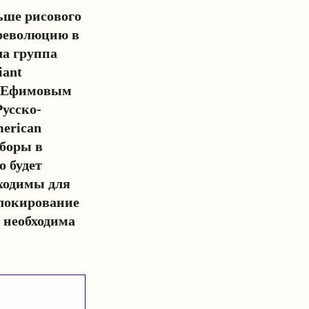
ьше рисового
 революцию в
ла группа
iant
м Ефимовым
усско-
erican
иборы в
 будет
ходимы для
блокирование
 необходима