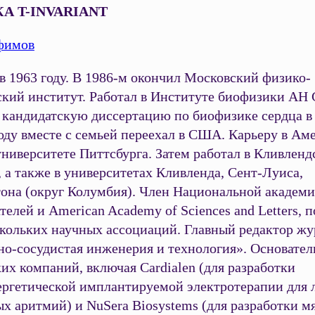
А T-INVARIANT
фимов
в 1963 году. В 1986-м окончил Московский физико-
ский институт. Работал в Институте биофизики АН
 кандидатскую диссертацию по биофизике сердца 
оду вместе с семьей переехал в США. Карьеру в Ам
университете Питтсбурга. Затем работал в Кливленд
 а также в университетах Кливленда, Сент-Луиса,
она (округ Колумбия). Член Национальной академ
телей и American Academy of Sciences and Letters, 
скольких научных ассоциаций. Главный редактор жу
но-сосудистая инженерия и технология». Основател
их компаний, включая Cardialen (для разработки
ергетической имплантируемой электротерапии для 
х аритмий) и NuSera Biosystems (для разработки м