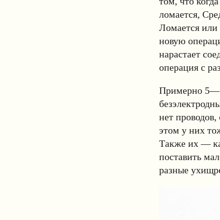
том, что когд
ломается, Сре
Ломается или 
новую операци
нарастает сое
операция с р
Примерно 5—10
безэлектродны
нет проводов,
этом у них то
Также их — ка
поставить мал
разные ухищр