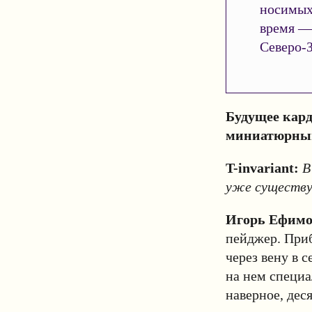
носимых
время —
Северо-З
Будущее кар
миниатюрным
T-invariant:
В
уже существ
Игорь Ефим
пейджер. Приб
через вену в 
на нем специа
наверное, дес