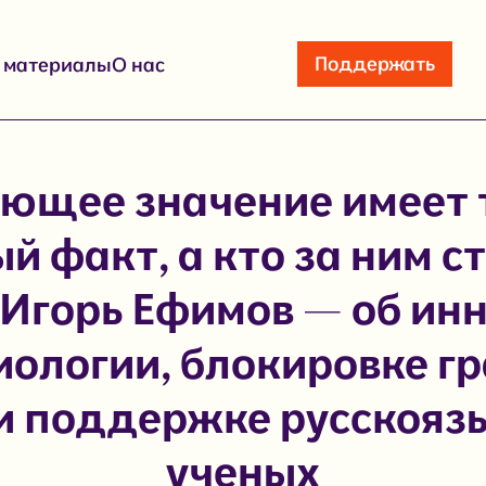
Поддержать
е материалы
О нас
ющее значение имеет 
й факт, а кто за ним ст
 Игорь Ефимов — об ин
иологии, блокировке гр
и поддержке русскояз
ученых