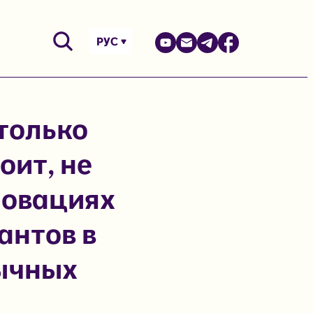
РУС
только
оит, не
новациях
антов в
ычных