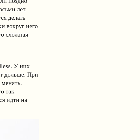
или поздно
осьми лет.
ся делать
ки вокруг него
то сложная
less. У них
ют дольше. При
 менять.
о так
ся идти на