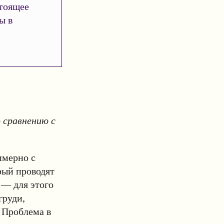
тоящее
ы в
 сравнению с
имерно с
рый проводят
 — для этого
груди,
. Проблема в