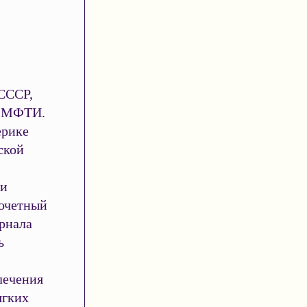
 СССР,
в МФТИ.
ерике
ской
ии
почетный
рнала
ь
лечения
ягких