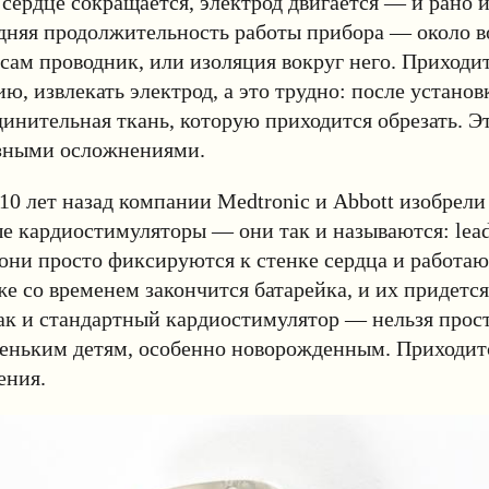
а сердце сокращается, электрод двигается — и рано 
дняя продолжительность работы прибора — около в
сам проводник, или изоляция вокруг него. Приходит
ю, извлекать электрод, а это трудно: после установ
динительная ткань, которую приходится обрезать. Э
азными осложнениями.
 лет назад компании Medtronic и Abbott изобрели
е кардиостимуляторы — они так и называются: lead
 они просто фиксируются к стенке сердца и работа
же со временем закончится батарейка, и их придется
к и стандартный кардиостимулятор — нельзя прост
еньким детям, особенно новорожденным. Приходит
ения.