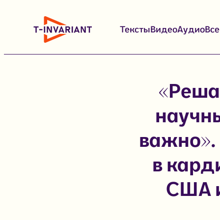
Перейти
к
Тексты
Видео
Аудио
Вс
содержимому
«Реша
научны
важно».
в кард
США 