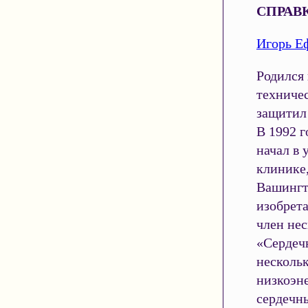
СПРАВК
Игорь Е
Родился 
техниче
защитил
В 1992 г
начал в 
клинике,
Вашингт
изобрета
член не
«Сердеч
нескольк
низкоэн
сердечны