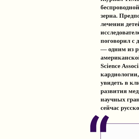
беспроводно
зерна. Предп
лечении дете
исследовател
поговорил с
— одним из р
американской
Science Asso
кардиологии
увидеть в кл
развития мед
научных гран
сейчас русс