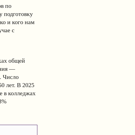
в по
у подготовку
ко и кого нам
учае с
ках общей
ания —
. Число
0 лет. В 2025
е в колледжах
63%