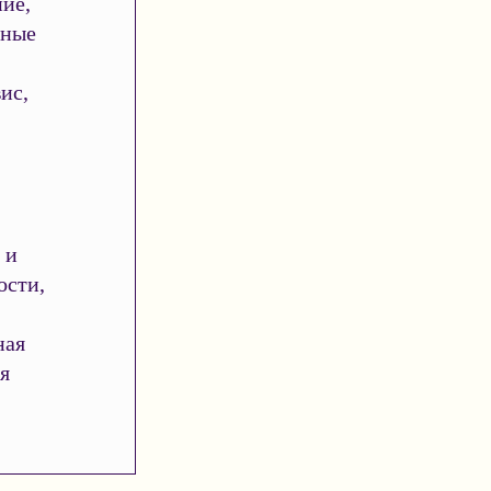
ие,
ьные
ис,
 и
ости,
ная
я