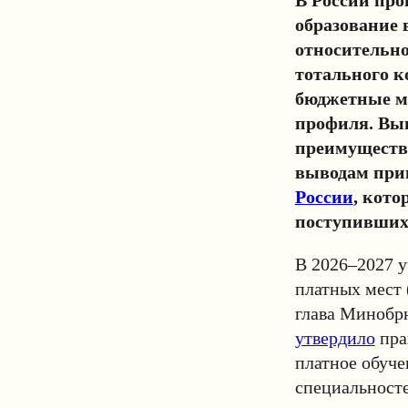
образование 
относительно
тотального к
бюджетные м
профиля. Вы
преимуществ
выводам приш
России
, кот
поступивших
В 2026–2027 у
платных мест 
глава Минобрн
утвердило
пра
платное обуче
специальносте