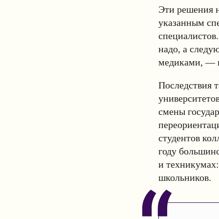
Эти решения н
указанным спе
специалистов.
надо, а следу
медиками, — 
Последствия т
университетов
смены госуда
переориентаци
студентов кол
году большинс
и техникумах:
школьников.