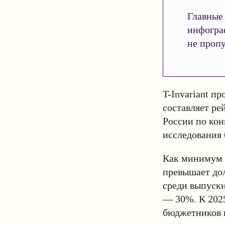
Главные 
инфогра
не пропу
T-Invariant п
составляет ре
России по кон
исследования 
Как минимум 
превышает дол
среди выпускн
— 30%. К 2025
бюджетников 