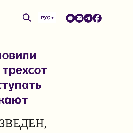
РУС
новили
 трехсот
ступать
скают
ЗВЕДЕН,