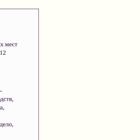
х мест
 12
-
дств,
а,
дело,