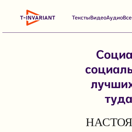
Перейти
к
Тексты
Видео
Аудио
Вс
содержимому
Социа
социаль
лучших
туда
НАСТОЯ