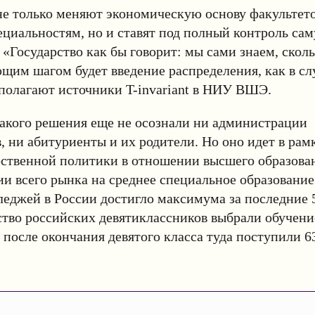
е только меняют экономическую основу факультето
циальностям, но и ставят под полный контроль сам
 «Государство как бы говорит: мы сами знаем, сколь
ющим шагом будет введение распределения, как в сл
полагают источники T-invariant в НИУ ВШЭ.
акого решения еще не осознали ни администрации
, ни абитуриенты и их родители. Но оно идет в рам
рственной политики в отношении высшего образов
и всего рынка на среднее специальное образование
леджей в России достигло максимума за последние 5
тво российских девятиклассников выбрали обучени
 после окончания девятого класса туда поступили 