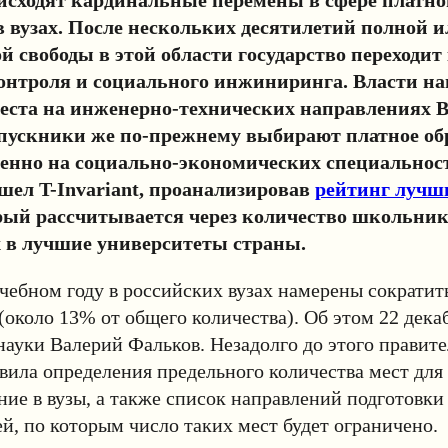
в вузах. После нескольких десятилетий полной и
й свободы в этой области государство переходит
онтроля и социального инжиниринга. Власти н
еста на инженерно-технических направлениях 
пускники же по-прежнему выбирают платное об
енно на социально-экономических специальност
ел T-Invariant, проанализировав
рейтинг лучш
орый рассчитывается через количество школьник
 в лучшие университеты страны.
чебном году в российских вузах намерены сократит
(около 13% от общего количества). Об этом 22 дека
ауки Валерий Фальков. Незадолго до этого правит
вила определения предельного количества мест для
ние в вузы, а также список направлений подготовки
й, по которым число таких мест будет ограничено.