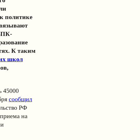
ли
 к политике
авязывают
ВПК-
разование
ях. К таким
их школ
ов,
ь 45000
бря
сообщил
ельство РФ
 приема на
 и