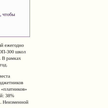
, чтобы
ый ежегодно
ТОП-300 школ
. В рамках
год.
места
бюджетников
 «платников»
ой: 38%
а. Неизменной