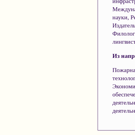
инфраст
Междуна
науки, Р
Издател
Филолог
лингвист
Из напр
Пожарная
техноло
Экономи
обеспеч
деятельн
деятельн