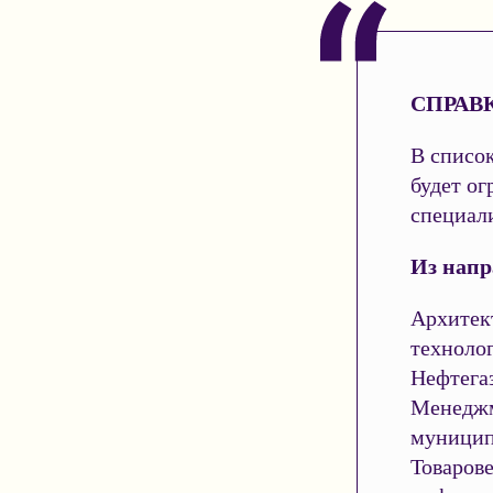
СПРАВ
В список
будет ог
специал
Из напр
Архитек
техноло
Нефтега
Менеджм
муницип
Товаров