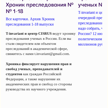
Хроник преследования №
ученых № 1
№ 1-18
T-invariant и це
очередной пресс-
Все карточки. Архив Хроник
преследования уч
преследования 1-18 выпуски
надо собрать, чт
T-invariant и центр CISRUS
ведут хронику
России? 12 июня
преследования ученых в России. Если вы
политическим за
стали свидетелем или объектом
миллионов рубле
преследований в академической сфере,
свяжитесь с нами
t.invariant@gmail.com
.
Хроника фиксирует нарушения прав и
свобод ученых, преподавателей и
студентов
как граждан Российской
Федерации, а также нарушение их
академических прав и свобод со стороны
руководства их научного учреждения.