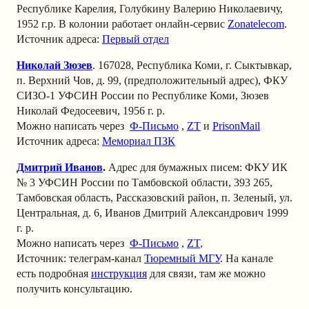
Республике Карелия, Голубкину Валерию Николаевичу,
1952 г.р. В колонии работает онлайн-сервис
Zonatelecom
.
Источник адреса:
Первый отдел
Николай Зюзев
. 167028, Республика Коми, г. Сыктывкар,
п. Верхний Чов, д. 99, (предположительный адрес), ФКУ
СИЗО-1 УФСИН России по Республике Коми, Зюзев
Николай Федосеевич, 1956 г. р.
Можно написать через
Ф-Письмо
,
ZT
и
PrisonMail
Источник адреса:
Мемориал ПЗК
Дмитрий Иванов
.
Адрес для бумажных писем: ФКУ ИК
№ 3 УФСИН России по Тамбовской области, 393 265,
Тамбовская область, Рассказовский район, п. Зеленый, ул.
Центральная, д. 6, Иванов Дмитрий Александрович 1999
г. р.
Можно написать через
Ф-Письмо
,
ZT
,
Источник: телеграм-канал
Тюремный МГУ
.
На канале
есть подробная
инструкция
для связи, там же можно
получить консультацию.