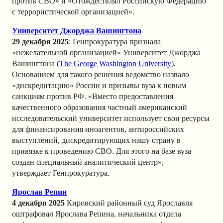
против СВО» и «Отождествлял Российскую Федерацию
с террористической организацией».
Университет Джорджа Вашингтона
29 декабря 2025
: Генпрокуратура признала
«нежелательной организацией» Университет Джорджа
Вашингтона (
The George Washington University
).
Основанием для такого решения ведомство назвало
«дискредитацию» России и призывы вуза к новым
санкциям против РФ. «Вместо предоставления
качественного образования частный американский
исследовательский университет использует свои ресурсы
для финансирования иноагентов, антироссийских
выступлений, дискредитирующих нашу страну в
привязке к проведению СВО. Для этого на базе вуза
создан специальный аналитический центр», —
утверждает Генпрокуратура.
Ярослав Репин
4 декабря 2025
К
ировский районный суд Ярославля
оштрафо
вал Ярослава Репина, начальника отдела