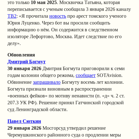
это только
10 мая 2025
. Москвичка Татьяна, которая
переписывается с ученым сообщила 3 января 2026 каналу
TВ2
: «Я прочитала
новость
про арест томского ученого
Юрия Луценко. Через бот вы просили сообщить
информацию о нём. Он содержится в следственном
изоляторе Лефортово, Москва. Идет следствие по его
делу».
Обновления
Дмитрий Богмут
30 января 2026
Дмитрия Богмута приговорили к семи
годам колонии общего режима,
сообщает
SOTAvision.
Обвинение
запрашивало
Богмуту восемь лет колонии.
Богмута признали виновным в распространении
«военных фейков» по мотиву ненависти (п. «д» ч. 2 ст.
207.3 УК РФ). Решение принял Гатчинский городской
суд Ленинградской области.
Павел Сюткин
29 января 2026
Мосгорсуд утвердил решение
Черемушкинского районного суда о продлении меры