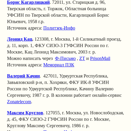
Борис Кагарлицкий
. 72011, ул. Старицкая д. 96,
Тверская область, г. Торжок, Областная больница
УФСИН по Тверской области, Кагарлицкий Борис
Юльевич, 1958 г.р.
Источник адреса:
Политзек-Инфо
Леонид Кац
.
123308, г. Москва, 1-й Силикатный проезд,
д. 11, корп. 1, ФКУ СИЗО-3 ГУФСИН России по г.
Москве, Кац Леонид Максимович, 2003 г. р.
Можно написать через
Ф-Письмо
,
ZT
и
PrisonMail
Источник адреса:
Мемориал ПЗК
Валерий Качин
. 427011, Удмуртская Республика,
Завьяловский р-н, п. Хохряки, ФКУ ИК-8 УФСИН
России по Удмуртской Республике, Качину Валерию
Сергеевичу, 1987 г. р. В колонии работает онлайн-сервис
Zonatelecom
.
Максим Круглов
. 127055, г. Москва, ул. Новослободская,
д. 45, ФКУ СИЗО-2 ГУФСИН России по г. Москве,
Круглову Максиму Сергеевичу, 1986 г. р.