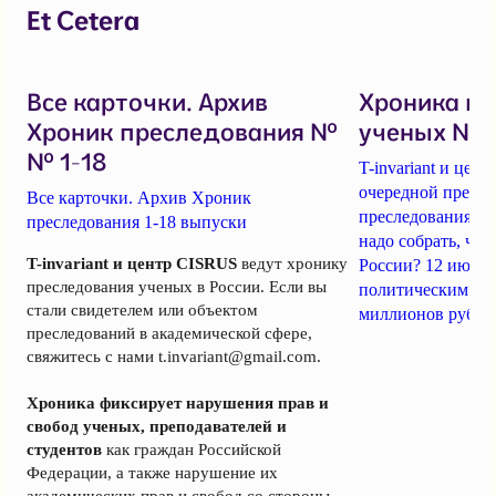
Et Cetera
Все карточки. Архив
Хроника п
Хроник преследования №
ученых № 1
№ 1-18
T-invariant и це
очередной пресс-
Все карточки. Архив Хроник
преследования уч
преследования 1-18 выпуски
надо собрать, чт
T-invariant и центр CISRUS
ведут хронику
России? 12 июня
преследования ученых в России. Если вы
политическим за
стали свидетелем или объектом
миллионов рубле
преследований в академической сфере,
свяжитесь с нами
t.invariant@gmail.com
.
Хроника фиксирует нарушения прав и
свобод ученых, преподавателей и
студентов
как граждан Российской
Федерации, а также нарушение их
академических прав и свобод со стороны