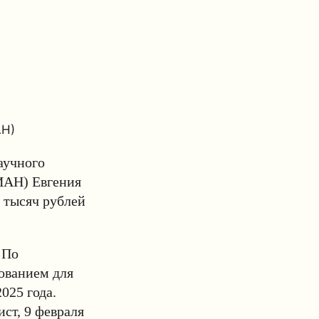
АН)
аучного
ФИАН)
Евгения
5 тысяч рублей
 По
нованием для
025 года.
ст, 9 февраля