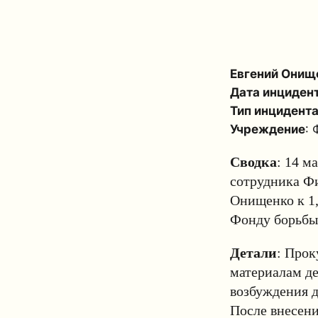
Евгений Онищ
Дата инциден
Тип инцидент
Учреждение
:
Сводка
: 14 м
сотрудника Ф
Онищенко
к 1
Фонду борьбы
Детали
: Прок
материалам де
возбуждения д
После внесени