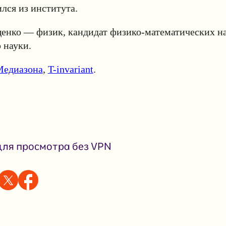
ился из института.
енко — физик, кандидат физико-математических на
 науки.
Медиазона
,
T-invariant
.
ля просмотра без VPN