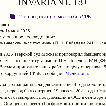
INVARIANT. 18+
Ссылка для просмотра без VPN
енко
та
: 14 мая 2026
а
: уголовное преследование
 Физический институт имени П. Н. Лебедева РАН (ФИ
ая 2026 Тверской суд Москвы приговорил бывшего н
изического института имени П.Н. Лебедева РАН (
,5 годам принудительных работ по делу о переводе 
 с коррупцией (ФБК), сообщает
Медиазона
.
уратура запрашивала для Онищенко 4 года колонии.
ла, перевод был совершен 19 августа 2021 года. Ос
ела стал материал, поступивший в ФСБ в сентябре 2
я Онищенко в реестр Росфинмониторинга (экстреми