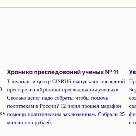
Хроника преследований ученых № 11
У
T-invariant и центр CISRUS выпускают очередной
Пр
8
пресс-релиз «Хроники преследования ученых».
Бе
Сколько денег надо собрать, чтобы помочь
со
политзекам в России? 12 июня прошел марафон
св
ку
помощи политическим заключенным. Собрали 25
фи
миллионов рублей.
со