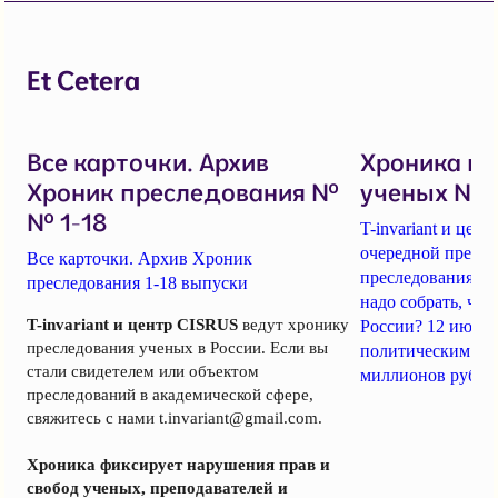
Et Cetera
Все карточки. Архив
Хроника п
Хроник преследования №
ученых № 1
№ 1-18
T-invariant и це
очередной пресс-
Все карточки. Архив Хроник
преследования уч
преследования 1-18 выпуски
надо собрать, чт
T-invariant и центр CISRUS
ведут хронику
России? 12 июня
преследования ученых в России. Если вы
политическим за
стали свидетелем или объектом
миллионов рубле
преследований в академической сфере,
свяжитесь с нами
t.invariant@gmail.com
.
Хроника фиксирует нарушения прав и
свобод ученых, преподавателей и