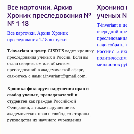
Все карточки. Архив
Хроника п
Хроник преследования №
ученых № 1
№ 1-18
T-invariant и це
очередной пресс-
Все карточки. Архив Хроник
преследования уч
преследования 1-18 выпуски
надо собрать, чт
T-invariant и центр CISRUS
ведут хронику
России? 12 июня
преследования ученых в России. Если вы
политическим за
стали свидетелем или объектом
миллионов рубле
преследований в академической сфере,
свяжитесь с нами
t.invariant@gmail.com
.
Хроника фиксирует нарушения прав и
свобод ученых, преподавателей и
студентов
как граждан Российской
Федерации, а также нарушение их
академических прав и свобод со стороны
руководства их научного учреждения.