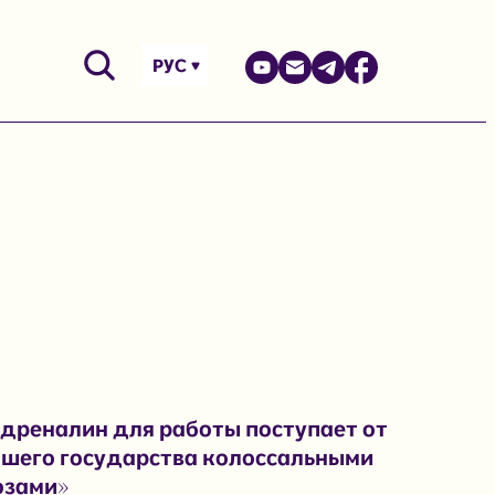
РУС
дреналин для работы поступает от
шего государства колоссальными
озами»