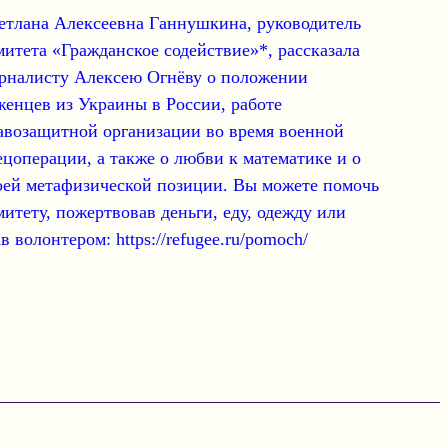
етлана Алексеевна Ганнушкина
, руководитель
митета «Гражданское содействие»*, рассказала
рналисту Алексею Огнёву о положении
женцев из Украины в России, работе
авозащитной организации во время военной
ецоперации, а также о любви к математике и о
оей метафизической позиции. Вы можете помочь
митету, пожертвовав деньги, еду, одежду или
ав волонтером: https://refugee.ru/pomoch/