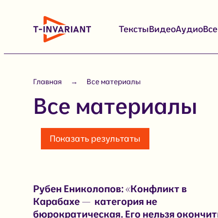
Перейти
к
Тексты
Видео
Аудио
Вс
содержимому
Главная
Все материалы
Все материалы
Показать результаты
Рубен Ениколопов: «Конфликт в
Карабахе — категория не
бюрократическая. Его нельзя окончит