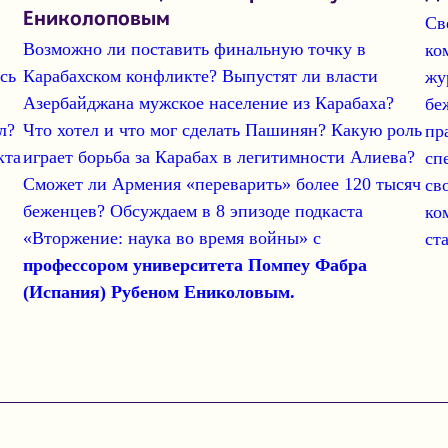
Ениколоповым
Св
Возможно ли поставить финальную точку в
ко
сь
Карабахском конфликте? Выпустят ли власти
жу
Азербайджана мужское население из Карабаха?
бе
л?
Что хотел и что мог сделать Пашинян? Какую роль
пр
кта
играет борьба за Карабах в легитимности Алиева?
сп
Сможет ли Армения «переварить» более 120 тысяч
св
беженцев? Обсуждаем в 8 эпизоде подкаста
ко
«Вторжение: наука во время войны» с
ст
профессором университета Помпеу Фабра
(Испания) Рубеном Ениколовым.