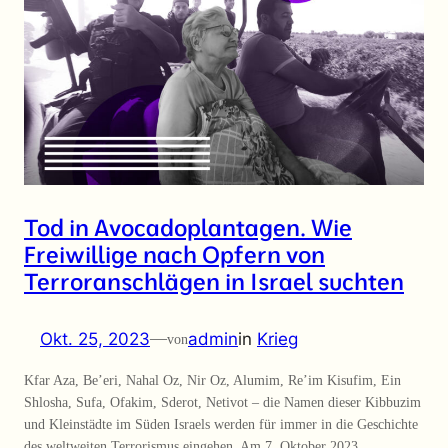
Tod in Avocadoplantagen. Wie
Freiwillige nach Opfern von
Terroranschlägen in Israel suchten
Okt. 25, 2023
—
admin
in
Krieg
von
Kfar Aza, Be’eri, Nahal Oz, Nir Oz, Alumim, Re’im Kisufim, Ein
Shlosha, Sufa, Ofakim, Sderot, Netivot – die Namen dieser Kibbuzim
und Kleinstädte im Süden Israels werden für immer in die Geschichte
des weltweiten Terrorismus eingehen. Am 7. Oktober 2023