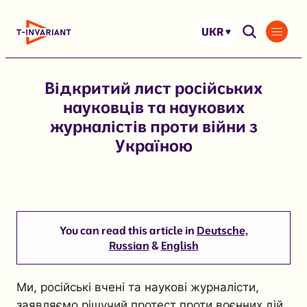
Перейти
до
UKR
вмісту
Відкритий лист російських
науковців та наукових
журналістів проти війни з
Україною
You can read this article in
Deutsche
,
Russian
&
English
Ми, російські вчені та наукові журналісти,
заявляємо рішучий протест проти воєнних дій,