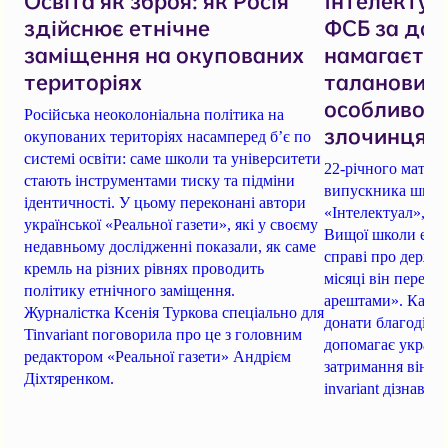
Освіта як зброя: як Росія
Інтелектуал
здійснює етнічне
ФСБ за доп
заміщення на окупованих
намагаєтьс
територіях
талановито
особливо н
Російська неоколоніальна політика на
злочинця
окупованих територіях насамперед б’є по
системі освіти: саме школи та університети
22-річного матем
стають інструментами тиску та підміни
випускника школи
ідентичності. У цьому переконані автори
«Інтелектуал», як
української «Реальної газети», які у своєму
Вищої школи екон
недавньому дослідженні показали, як саме
справі про держав
кремль на різних рівнях проводить
місяці він перебу
політику етнічного заміщення.
арештами». Кацу 
Журналістка Ксенія Туркова спеціально для
донати благодійн
Tinvariant поговорила про це з головним
допомагає українс
редактором «Реальної газети» Андрієм
затримання він за
Діхтяренком.
invariant дізнався