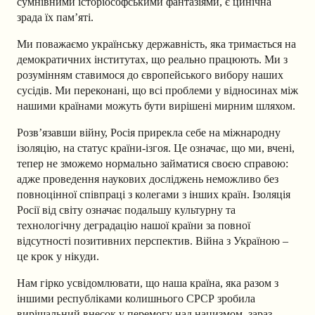
сумнівними історіософськими фантазіями, є цинічна
зрада їх пам’яті.
Ми поважаємо українську державність, яка тримається на
демократичних інститутах, що реально працюють. Ми з
розумінням ставимося до європейського вибору наших
сусідів. Ми переконані, що всі проблеми у відносинах між
нашими країнами можуть бути вирішені мирним шляхом.
Розв’язавши війну, Росія прирекла себе на міжнародну
ізоляцію, на статус країни-ізгоя. Це означає, що ми, вчені,
тепер не зможемо нормально займатися своєю справою:
адже проведення наукових досліджень неможливо без
повноцінної співпраці з колегами з інших країн. Ізоляція
Росії від світу означає подальшу культурну та
технологічну деградацію нашої країни за повної
відсутності позитивних перспектив. Війна з Україною –
це крок у нікуди.
Нам гірко усвідомлювати, що наша країна, яка разом з
іншими республіками колишнього СРСР зробила
вирішальний внесок у перемогу над нацизмом, зараз