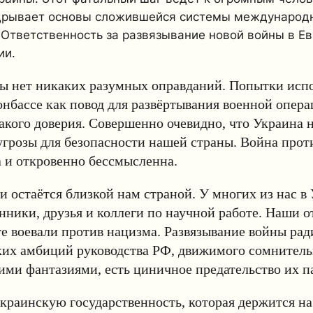
дрывает основы сложившейся системы международ
 Ответственность за развязывание новой войны в Е
ии.
ы нет никаких разумных оправданий. Попытки испо
нбассе как повод для развёртывания военной опера
кого доверия. Совершенно очевидно, что Украина 
угрозы для безопасности нашей страны. Война прот
 и откровенно бессмысленна.
и остаётся близкой нам страной. У многих из нас в
нники, друзья и коллеги по научной работе. Наши о
е воевали против нацизма. Развязывание войны рад
ких амбиций руководства РФ, движимого сомнител
ми фантазиями, есть циничное предательство их п
раинскую государственность, которая держится на