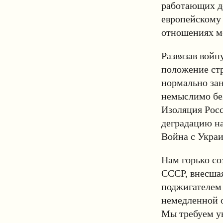
работающих д
европейскому 
отношениях м
Развязав войн
положение стр
нормально зан
немыслимо без
Изоляция Рос
деградацию н
Война с Украи
Нам горько со
СССР, внесшая
поджигателем
немедленной о
Мы требуем у