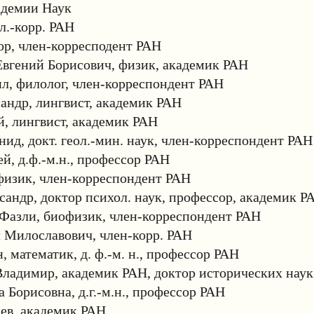
демии Наук
л.-корр. РАН
ор, член-корресподент РАН
вгений Борисович, физик, академик РАН
л, филолог, член-корреспондент РАН
андр, лингвист, академик РАН
, лингвист, академик РАН
ид, докт. геол.-мин. наук, член-корреспондент РАН
й, д.ф.-м.н., профессор РАН
физик, член-корреспондент РАН
андр, доктор психол. наук, профессор, академик Р
Фазли, биофизик, член-корреспондент РАН
 Милославович, член-корр. РАН
, математик, д. ф.-м. н., профессор РАН
ладимир, академик РАН, доктор исторических наук
а Борисовна, д.г.-м.н., профессор РАН
ев, академик РАН