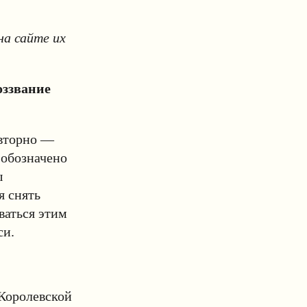
на сайте их
оззвание
овторно —
 обозначено
ы
я снять
ваться этим
си.
Королевской