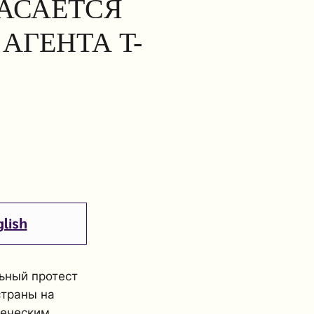
КАСАЕТСЯ
АГЕНТА T-
lish
ьный протест
страны на
веческим