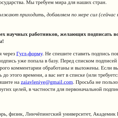
осударства. Мы требуем мира для наших стран.
лжают приходить, добавляем по мере сил (сейчас 
ех научных работников, желающих подписать в
ы!
я через
Гугл-форму
. Не спешите ставить подпись п
 подпись уже попала в базу. Перед списком подписей
орого комментарии обработаны и выложены. Если в
 до этого времени, а вас нет в списке (или требуетс
ишите на
zaiavleniye@gmail.com
. Просьба не пользо
ругих целей, в частности для первоначальной подпи
рь, физик, Линчёпингский университет, Академик 