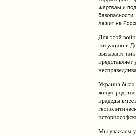
жертвам и по
безопасности.
лежит на Росс
Для этой войн
ситуацию в До
вызывают ника
представляет 
несправедлива
Украина была 
живут родстве
прадеды вмест
геополитичес
историософски
Мы уважаем ук