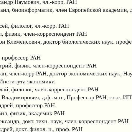
андр Наумович, чл.-корр. РАН
ил, биоинформатик, член Европейской академии, д
ей, филолог, чл.-корр. РАН
, физик, член-корреспондент РАН
н Клеменсович, доктор биологических наук. профе
, профессор РАН
трий, физик, член-корреспондент РАН
ан, член-корр РАН, доктор экономических наук, На
 Института экономики
ай, филолог, член-корреспондент РАН
Владимирович, д.ф.-м.н., Профессор РАН, г.н.с. И
ндрей, профессор РАН
ил, физик, академик РАН
ксандр, докт. техн. наук, член-корреспондент РАН
рей, докт. филол. н., проф. РАН