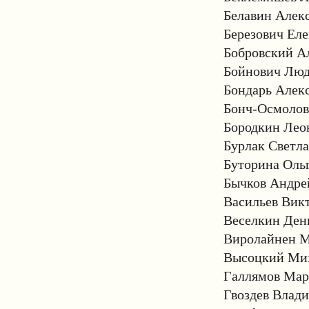
Белавин Алекс
Березович Еле
Бобровский Ал
Бойнович Люд
Бондарь Алек
Бонч-Осмоловс
Бородкин Лео
Бурлак Светла
Буторина Ольг
Бычков Андре
Васильев Викт
Веселкин Дени
Виролайнен М
Высоцкий Мих
Галлямов Мар
Гвоздев Влад