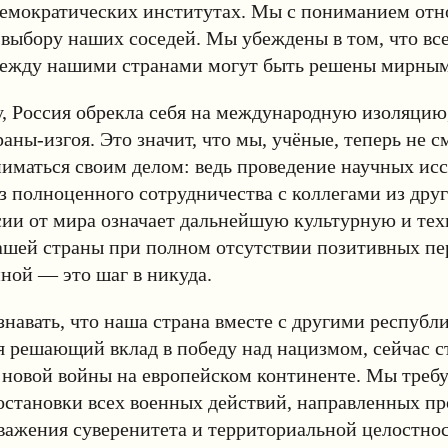
емократических институтах. Мы с пониманием отн
выбору наших соседей. Мы убеждены в том, что вс
ежду нашими странами могут быть решены мирным
у, Россия обрекла себя на международную изоляцию
аны-изгоя. Это значит, что мы, учёные, теперь не 
иматься своим делом: ведь проведение научных ис
 полноценного сотрудничества с коллегами из друг
сии от мира означает дальнейшую культурную и те
ашей страны при полном отсутствии позитивных пе
ной — это шаг в никуда.
знавать, что наша страна вместе с другими респуб
 решающий вклад в победу над нацизмом, сейчас с
 новой войны на европейском континенте. Мы треб
становки всех военных действий, направленных пр
важения суверенитета и территориальной целостно