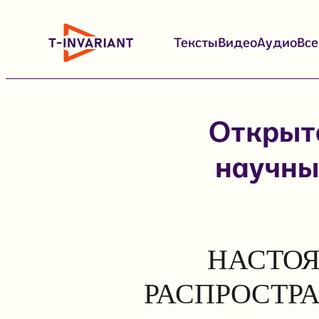
Перейти
к
Тексты
Видео
Аудио
Вс
содержимому
Открыто
научны
НАСТОЯ
РАСПРОСТР