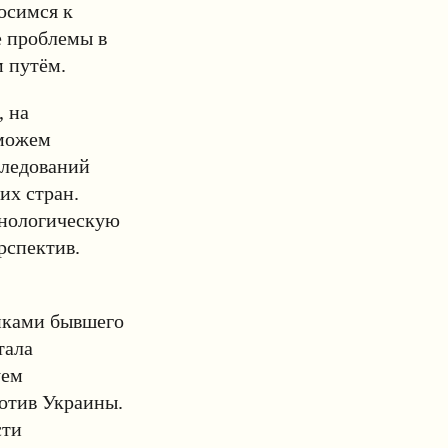
осимся к
е проблемы в
 путём.
, на
сможем
следований
их стран.
хнологическую
рспектив.
ликами бывшего
тала
уем
отив Украины.
сти