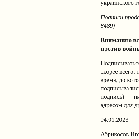
украинского г
Подписи продо
8489)
Вниманию вс
против войн
Подписыватьс
скорее всего,
время, до кот
подписывались
подпись) — п
адресом для д
04.01.2023
Абрикосов Иго