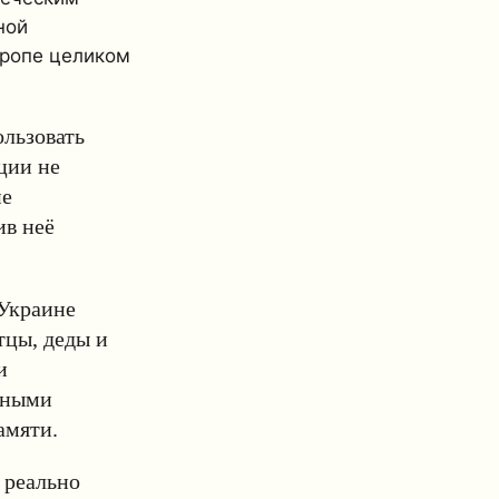
ной
вропе целиком
льзовать
ции не
не
ив неё
 Украине
тцы, деды и
и
ьными
амяти.
 реально