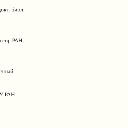
окт. биол.
ссор РАН,
учный
ПУ РАН