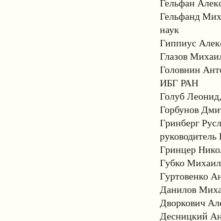
Гельфан Алекс
Гельфанд Миха
наук
Гиппиус Алекс
Глазов Михаил
Головнин Анто
ИБГ РАН
Голуб Леонид
Горбунов Дми
Гринберг Русл
руководитель
Гринцер Никол
Губко Михаил 
Гуртовенко А
Данилов Миха
Дворкович Але
Десницкий Анд