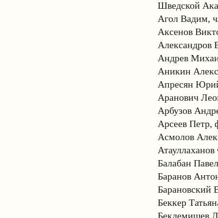
Шведской Ака
Агол Вадим, ч
Аксенов Викт
Александров Е
Андрев Михаи
Аникин Алекс
Апресян Юрий
Аранович Леон
Арбузов Андре
Арсеев Петр, 
Асмолов Алекс
Атауллаханов 
Балабан Павел
Баранов Антон
Барановский В
Беккер Татьян
Беклемишев Л