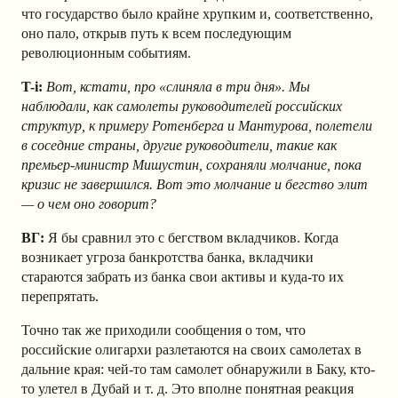
что государство было крайне хрупким и, соответственно,
оно пало, открыв путь к всем последующим
революционным событиям.
T-i:
Вот, кстати, про «слиняла в три дня». Мы
наблюдали, как самолеты руководителей российских
структур, к примеру Ротенберга и Мантурова, полетели
в соседние страны, другие руководители, такие как
премьер-министр Мишустин, сохраняли молчание, пока
кризис не завершился. Вот это молчание и бегство элит
— о чем оно говорит?
ВГ:
Я бы сравнил это с бегством вкладчиков. Когда
возникает угроза банкротства банка, вкладчики
стараются забрать из банка свои активы и куда-то их
перепрятать.
Точно так же приходили сообщения о том, что
российские олигархи разлетаются на своих самолетах в
дальние края: чей-то там самолет обнаружили в Баку, кто-
то улетел в Дубай и т. д. Это вполне понятная реакция