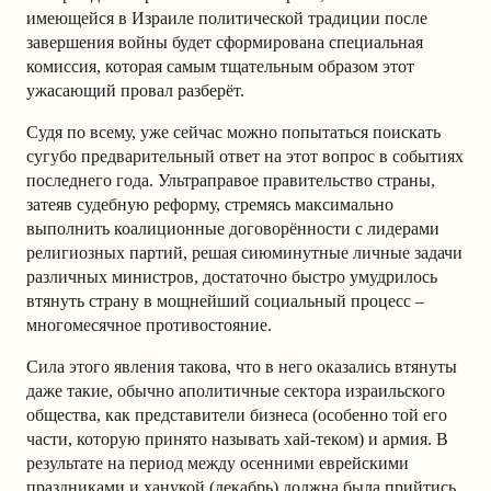
имеющейся в Израиле политической традиции после
завершения войны будет сформирована специальная
комиссия, которая самым тщательным образом этот
ужасающий провал разберёт.
Судя по всему, уже сейчас можно попытаться поискать
сугубо предварительный ответ на этот вопрос в событиях
последнего года. Ультраправое правительство страны,
затеяв судебную реформу, стремясь максимально
выполнить коалиционные договорённости с лидерами
религиозных партий, решая сиюминутные личные задачи
различных министров, достаточно быстро умудрилось
втянуть страну в мощнейший социальный процесс –
многомесячное противостояние.
Сила этого явления такова, что в него оказались втянуты
даже такие, обычно аполитичные сектора израильского
общества, как представители бизнеса (особенно той его
части, которую принято называть хай-теком) и армия. В
результате на период между осенними еврейскими
праздниками и ханукой (декабрь) должна была прийтись