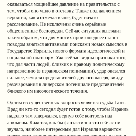
оказываться мощнейшее давление на правительство с
тем, чтобы оно ушло в отставку. Также под давлением
вероятно, как я отмечал выше, будет начато
расследование. Не исключены очень серьёзные
общественные беспорядки. Сейчас ситуация выглядит
таким образом, что для многих произошедшее станет
поводом заняться активными поисками новых смыслов в
Государстве Израиль, нового формата идеологической и
социальной платформ. Уже сейчас видны признаки того,
что для части людей, близких к правому политическому
направлению (в израильском понимании), удар оказался
сильнее, чем для представителей другого лагеря, ввиду
разочарования в лидерском потенциале представителей
близкого им идеологического течения.
Одним из существенных вопросов является судьба Газы.
Вряд ли кто-то сегодня будет готов к тому, чтобы Израиль
надолго там задержался, вернув себе контроль над
анклавом. Кажется, как бы фантастично это сейчас ни
звучало, наиболее интересным для Израиля вариантом
может стать заполнение возникающего вакуума власти в