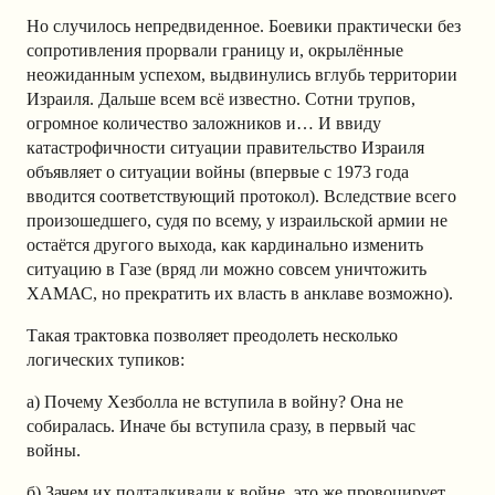
Но случилось непредвиденное. Боевики практически без
сопротивления прорвали границу и, окрылённые
неожиданным успехом, выдвинулись вглубь территории
Израиля. Дальше всем всё известно. Сотни трупов,
огромное количество заложников и… И ввиду
катастрофичности ситуации правительство Израиля
объявляет о ситуации войны (впервые с 1973 года
вводится соответствующий протокол). Вследствие всего
произошедшего, судя по всему, у израильской армии не
остаётся другого выхода, как кардинально изменить
ситуацию в Газе (вряд ли можно совсем уничтожить
ХАМАС, но прекратить их власть в анклаве возможно).
Такая трактовка позволяет преодолеть несколько
логических тупиков:
а) Почему Хезболла не вступила в войну? Она не
собиралась. Иначе бы вступила сразу, в первый час
войны.
б) Зачем их подталкивали к войне, это же провоцирует