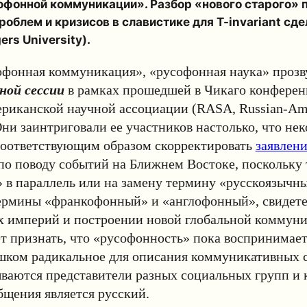
офонной коммуникации». Разбор «нового старого» п
роблем и кризисов в славистике для
T-invariant
сде
ers University).
офонная коммуникация», «русофонная наука» прозв
ной сессии
в рамках прошедшей в Чикаго
конферен
ериканской
научной
ассоциации
(RASA, Russian-Ame
 Они заинтриговали ее участников настолько, что не
соответствующим образом скорректировать
заявлен
по поводу событий на Ближнем Востоке, поскольку
 в параллель или на замену термину «русскоязычн
ермины «франкофонный» и «англофонный», свидет
х империй и построении новой глобальной коммуни
т признать, что «русофонность» пока воспринимае
шком радикальное для описания коммуникативных с
ваются представители разных социальных групп и к
бщения является русский.