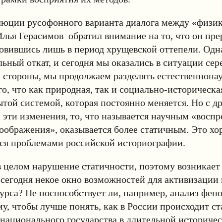
олюции русофонного варианта диалога между «физи
лья Герасимов обратил внимание на то, что он прер
новившись лишь в период хрущевской оттепели. Одн
ьный откат, и сегодня мы оказались в ситуации сер
й стороны, мы продолжаем разделять естественнона
о, что как природная, так и социально-историческа
ытой системой, которая постоянно меняется. Но с д
 эти изменения, то, что называется научным «восп
оображения», оказывается более статичным. Это х
ся проблемами российской историографии.
 целом нарушение статичности, поэтому возникает 
 сегодня некое окно возможностей для активизации
урса? Не поспособствует ли, например, анализ фен
у, чтобы лучше понять, как в России происходит с
национального государства в длительной историче