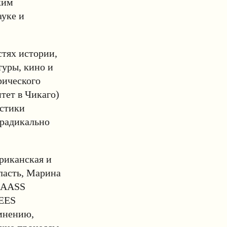
ким
ауке и
стях истории,
туры, кино и
рического
тет в Чикаго)
истики
 радикально
ериканская и
ласть, Марина
AAASS
EES
 мнению,