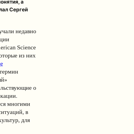
онятия, а
лал
Сергей
учали недавно
ции
rican Science
которые из них
ие
 термин
ый»
ельствующие о
кации.
тся многими
итуаций, в
ультур, для