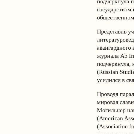
подчеркнула п
государством 
общественном
Представив уч
литературовед
авангардного 
журнала Ab I
подчеркнула, 
(Russian Stud
усилился в св
Проводя парал
мировая слави
Могильнер на
(American Asso
(Association f