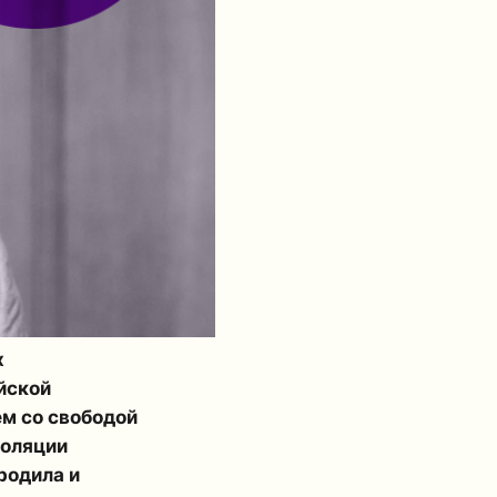
х
йской
ем со свободой
золяции
родила и