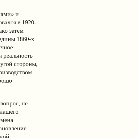
ками» и
вался в 1920-
ако затем
едины 1860-х
учное
я реальность
ругой стороны,
роизводством
орошо
вопрос, не
 нашего
омена
тановление
ской