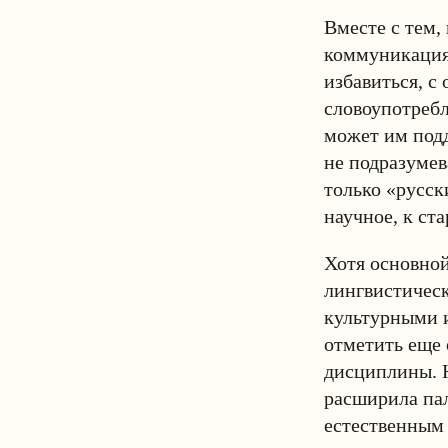
Вместе с тем,
коммуникация»
избавиться, с
словоупотребл
может им подд
не подразумев
только «русск
научное, к ст
Хотя основно
лингвистическ
культурными и
отметить еще 
дисциплины. 
расширила пал
естественным 