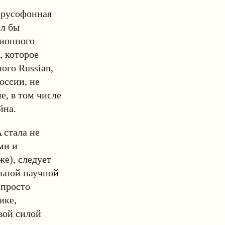
 «русофонная
ел бы
ционного
, которое
ого Russian,
оссии, не
е, в том числе
йна.
 стала не
ми и
е), следует
льной научной
 просто
ике,
вой силой