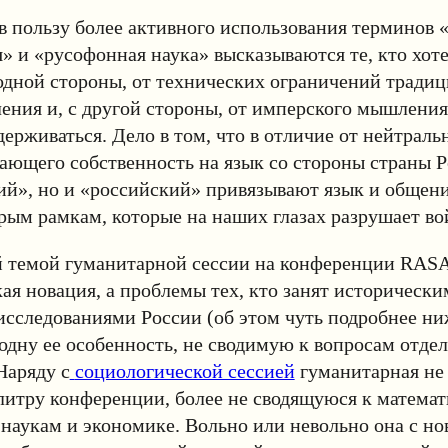
 в пользу более активного использования терминов
 и «русофонная наука» высказываются те, кто хот
 одной стороны, от технических ограничений тради
ения и, с другой стороны, от имперского мышления
ерживаться. Дело в том, что в отличие от нейтральн
ающего собственность на язык со стороны страны Р
ий», но и «российский» привязывают язык и общени
арым рамкам, которые на наших глазах разрушает во
й темой гуманитарной сессии на конференции RASA
ая новация, а проблемы тех, кто занят исторически
сследованиями России (об этом чуть подробнее ниж
одну ее особенность, не сводимую к вопросам отде
Наряду с
социологической сессией
гуманитарная не
итру конференции, более не сводящуюся к математ
наукам и экономике. Вольно или невольно она с но