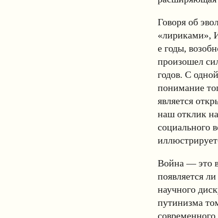
Говоря об эв
«лириками», И
е годы, возоб
произошел сил
годов. С одно
понимание тог
является откр
наш отклик на
социального в
иллюстрирует
Война — это в
появляется ли
научного диск
путинизма том
современного 