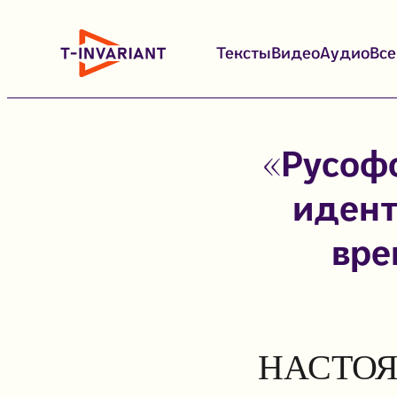
Перейти
к
Тексты
Видео
Аудио
Вс
содержимому
«Русоф
идент
вре
НАСТОЯ