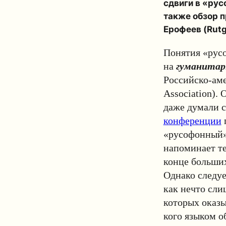
сдвиги в «рус
также обзор п
Ерофеев
(Rutg
Понятия «рус
на
гуманитар
Российско
-ам
Association).
даже думали 
конференции
«русофонный»
напоминает т
конце больши
Однако следуе
как нечто сли
которых оказы
кого языком о