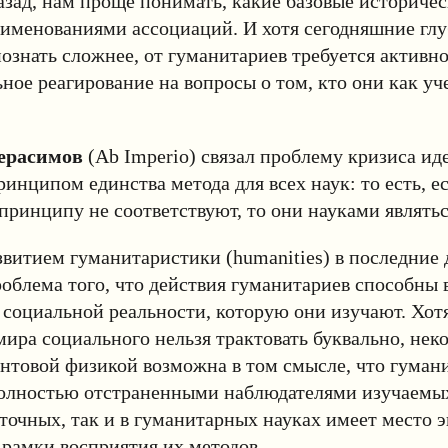
азад, нам проще понимать, какие базовые историче
еименованиями ассоциаций. И хотя сегодняшние гл
ознать сложнее, от гуманитариев требуется активно
ное реагирование на вопросы о том, кто они как уче
.
ерасимов
(Ab Imperio) связал проблему кризиса ид
ринципом единства метода для всех наук: то есть, е
принципу не соответствуют, то они науками являтьс
звитием гуманитаристики (humanities) в последние 
роблема того, что действия гуманитариев способны 
 социальной реальности, которую они изучают. Хотя
ира социального нельзя трактовать буквально, нек
антовой физикой возможна в том смысле, что гуман
полностью отстраненными наблюдателями изучаемых
 точных, так и в гуманитарных науках имеет место 
рамки восприятия их методов.