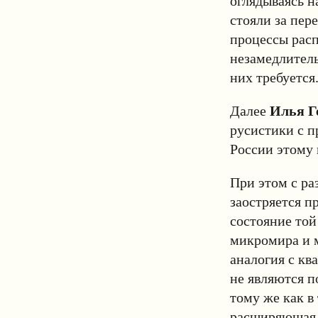
оглядываясь н
стояли за пер
процессы расп
незамедлитель
них требуется
Далее
Илья Г
русистики с п
России этому 
При этом с ра
заостряется п
состояние той
микромира и м
аналогия с кв
не являются 
тому же как в
расширяющая 