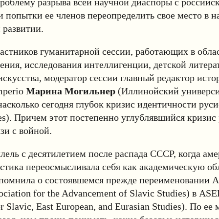
роблему разрыва всей научной диаспоры с российс
и попытки ее членов переопределить свое место в н
 развитии.
астников гуманитарной сессии, работающих в обла
ения, исследования интеллигенции, детской литера
искусства, модератор сессии главный редактор исто
mperio
Марина Могильнер
(Иллинойский универси
насколько сегодня глубок кризис идентичности рус
ies). Причем этот постепенно углублявшийся кризис
язи с войной.
лель с десятилетием после распада СССР, когда ам
стика переосмысливала себя как академическую об
помнила о состоявшемся прежде переименовании 
ciation for the Advancement of Slavic Studies
) в
ASE
or Slavic, East European, and Eurasian Studies). По ее