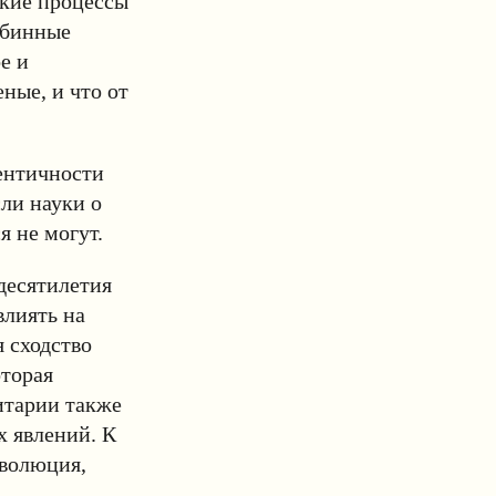
ские процессы
убинные
е и
ные, и что от
ентичности
сли науки о
я не могут.
десятилетия
влиять на
 сходство
оторая
итарии также
 явлений. К
эволюция,