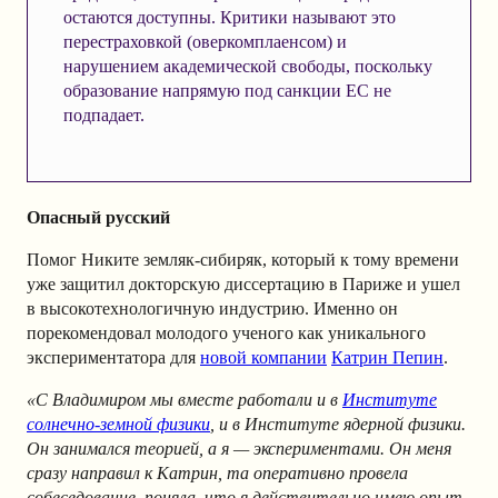
остаются доступны. Критики называют это
перестраховкой (оверкомплаенсом) и
нарушением академической свободы, поскольку
образование напрямую под санкции ЕС не
подпадает.
Опасный русский
Помог Никите земляк-сибиряк, который к тому времени
уже защитил докторскую диссертацию в Париже и ушел
в высокотехнологичную индустрию. Именно он
порекомендовал молодого ученого как уникального
экспериментатора для
новой компании
Катрин Пепин
.
«С Владимиром мы вместе работали и в
Институте
солнечно-земной физики
, и в Институте ядерной физики.
Он занимался теорией, а я — экспериментами. Он меня
сразу направил к Катрин, та оперативно провела
собеседование, поняла, что я действительно имею опыт