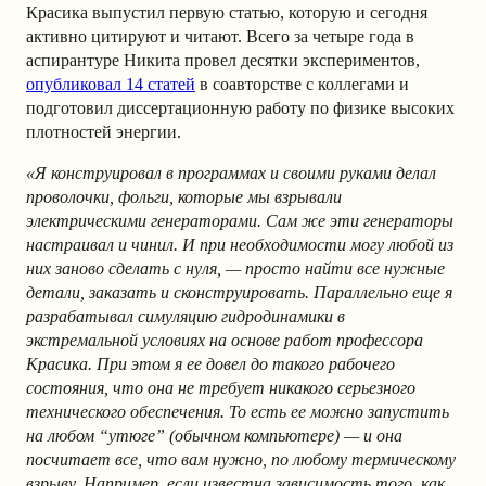
Красика выпустил первую статью, которую и сегодня
активно цитируют и читают. Всего за четыре года в
аспирантуре Никита провел десятки экспериментов,
опубликовал 14 статей
в соавторстве с коллегами и
подготовил диссертационную работу по физике высоких
плотностей энергии.
«Я конструировал в программах и своими руками делал
проволочки, фольги, которые мы взрывали
электрическими генераторами. Сам же эти генераторы
настраивал и чинил. И при необходимости могу любой из
них заново сделать с нуля, — просто найти все нужные
детали, заказать и сконструировать. Параллельно еще я
разрабатывал симуляцию гидродинамики в
экстремальной условиях на основе работ профессора
Красика. При этом я ее довел до такого рабочего
состояния, что она не требует никакого серьезного
технического обеспечения. То есть ее можно запустить
на любом “утюге” (обычном компьютере) — и она
посчитает все, что вам нужно, по любому термическому
взрыву. Например, если известна зависимость того, как