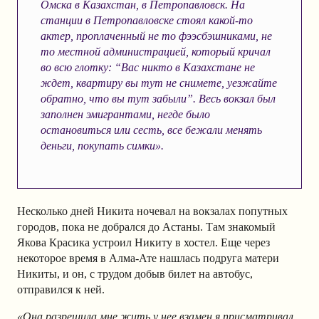
Омска в Казахстан, в Петропавловск. На
станции в Петропавловске стоял какой-то
актер, проплаченный не то фээсбэшниками, не
то местной администрацией, который кричал
во всю глотку: “Вас никто в Казахстане не
ждет, квартиру вы тут не снимете, уезжайте
обратно, что вы тут забыли”. Весь вокзал был
заполнен эмигрантами, негде было
остановиться или сесть, все бежали менять
деньги, покупать симки».
Несколько дней Никита ночевал на вокзалах попутных
городов, пока не добрался до Астаны. Там знакомый
Якова Красика устроил Никиту в хостел. Еще через
некоторое время в Алма-Ате нашлась подруга матери
Никиты, и он, с трудом добыв билет на автобус,
отправился к ней.
«Она разрешила мне жить у нее взамен я присматривал