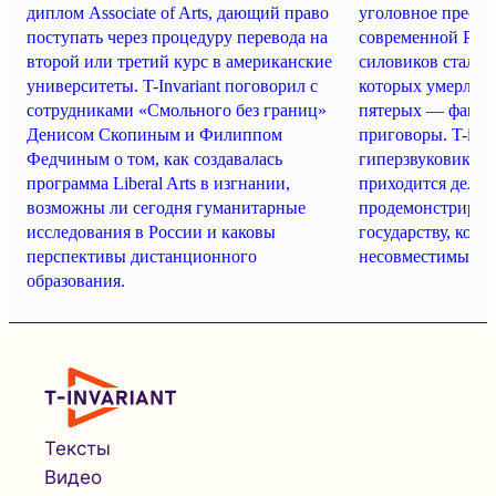
диплом Associate of Arts, дающий право
уголовное пресле
поступать через процедуру перевода на
современной Росс
второй или третий курс в американские
силовиков стали 1
университеты. T-Invariant поговорил с
которых умерли во
сотрудниками «Смольного без границ»
пятерых — факти
Денисом Скопиным и Филиппом
приговоры. T-inva
Федчиным о том, как создавалась
гиперзвуковиков и
программа Liberal Arts в изгнании,
приходится делат
возможны ли сегодня гуманитарные
продемонстрирова
исследования в России и каковы
государству, кото
перспективы дистанционного
несовместимые с
образования.
Тексты
Видео