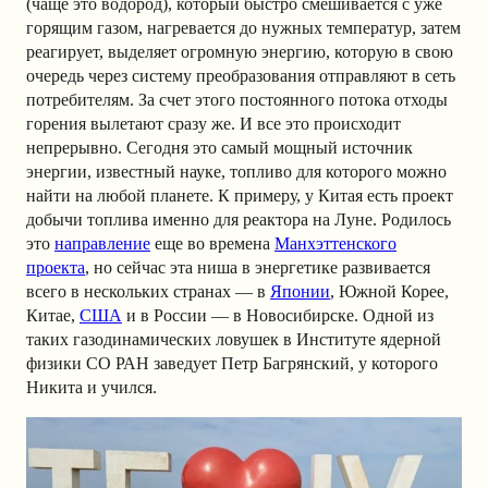
(чаще это водород), который быстро смешивается с уже
горящим газом, нагревается до нужных температур, затем
реагирует, выделяет огромную энергию, которую в свою
очередь через систему преобразования отправляют в сеть
потребителям. За счет этого постоянного потока отходы
горения вылетают сразу же. И все это происходит
непрерывно. Сегодня это самый мощный источник
энергии, известный науке, топливо для которого можно
найти на любой планете. К примеру, у Китая есть проект
добычи топлива именно для реактора на Луне. Родилось
это
направление
еще во времена
Манхэттенского
проекта
, но сейчас эта ниша в энергетике развивается
всего в нескольких странах — в
Японии
, Южной Корее,
Китае,
США
и в России — в Новосибирске. Одной из
таких газодинамических ловушек в Институте ядерной
физики СО РАН заведует Петр Багрянский, у которого
Никита и учился.