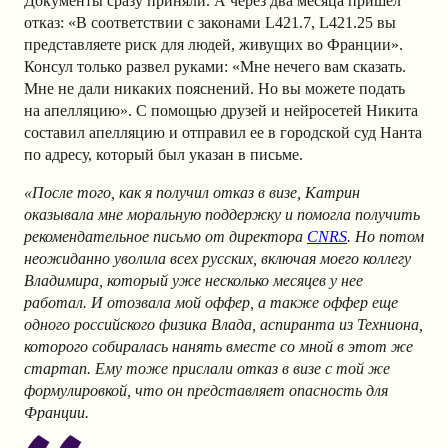
Документы сразу приняли. А через два месяца пришел
отказ: «В соответствии с законами L421.7, L421.25 вы
представляете риск для людей, живущих во Франции».
Консул только развел руками: «Мне нечего вам сказать.
Мне не дали никаких пояснений. Но вы можете подать
на апелляцию». С помощью друзей и нейросетей Никита
составил апелляцию и отправил ее в городской суд Нанта
по адресу, который был указан в письме.
«После того, как я получил отказ в визе, Катрин
оказывала мне моральную поддержку и помогла получить
рекомендательное письмо от директора
CNRS
. Но потом
неожиданно уволила всех русских, включая моего коллегу
Владимира, который уже несколько месяцев у нее
работал. И отозвала мой оффер, а также оффер еще
одного российского физика Влада, аспиранта из Техниона,
которого собиралась нанять вместе со мной в этот же
стартап. Ему тоже прислали отказ в визе с той же
формулировкой, что он представляет опасность для
Франции.