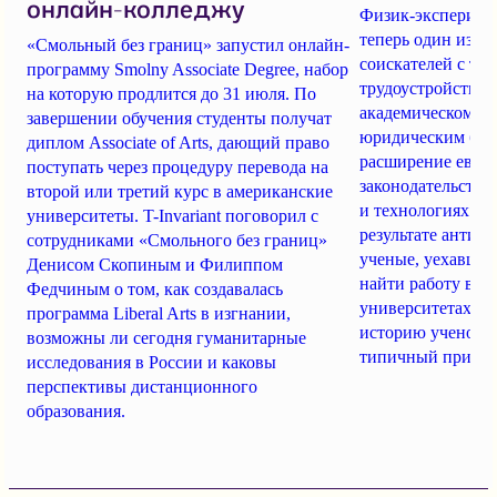
онлайн-колледжу
Физик-экспериме
теперь один из с
«Смольный без границ» запустил онлайн-
соискателей с точ
программу Smolny Associate Degree, набор
трудоустройства 
на которую продлится до 31 июля. По
академическом ры
завершении обучения студенты получат
юридическим бар
диплом Associate of Arts, дающий право
расширение евро
поступать через процедуру перевода на
законодательства
второй или третий курс в американские
и технологиях дв
университеты. T-Invariant поговорил с
результате антив
сотрудниками «Смольного без границ»
ученые, уехавшие
Денисом Скопиным и Филиппом
найти работу в з
Федчиным о том, как создавалась
университетах. T-
программа Liberal Arts в изгнании,
историю ученого
возможны ли сегодня гуманитарные
типичный пример
исследования в России и каковы
перспективы дистанционного
образования.