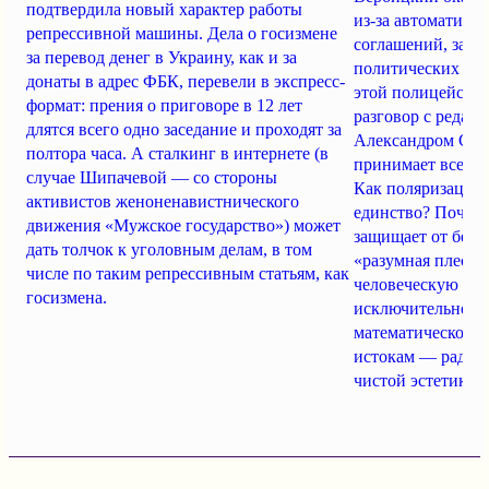
подтвердила новый характер работы
из-за автоматики
репрессивной машины. Дела о госизмене
соглашений, заде
за перевод денег в Украину, как и за
политических пре
донаты в адрес ФБК, перевели в экспресс-
этой полицейско-
формат: прения о приговоре в 12 лет
разговор с редакто
длятся всего одно заседание и проходят за
Александром Сер
полтора часа. А сталкинг в интернете (в
принимает все бо
случае Шипачевой — со стороны
Как поляризация 
активистов женоненавистнического
единство? Почему
движения «Мужское государство») может
защищает от безу
дать толчок к уголовным делам, в том
«разумная плесен
числе по таким репрессивным статьям, как
человеческую ко
госизмена.
исключительность
математической и
истокам — радос
чистой эстетике?