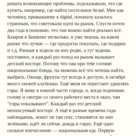
решать возникающие проблемы, подсказывали, что где
купить, например, где найти постельное бельё. Мне как
человеку, привыкшему к digital, поначалу казалось
странным, что советовали идти на рынок. Спустя почти
два года я понимаю, что там можно найти реально всё.
Базаров в Бишкеке несколько, и уже знаешь, на каком
рынке что лучше — где продукты покупать, где подарки
и т.д. Раньше я ходила на них редко, а тут ходишь
постоянно, и каждый раз поход на рынок вызывает
детский восторг. Потому что там при тебе готовят
национальные блюда, ты можешь всё что хочешь найти,
выбрать. Овощи, фрукты тут всегда в доступе, в октябре
много свежей клубники. Ещё меня не перестают удивлять
горы. Я живу в южной части города, и, когда поднимаю
голову и смотрю со своего рабочего места в окно, там
“горы показывают”. Каждый раз это детский
неописуемый восторг. А ещё в разные времена года
наблюдаешь, лежит ли там снег, становятся ли они
зелёными, идёт ли сейчас дождь в горах. Ещё одно
сильное впечатление — национальная еда. Первую