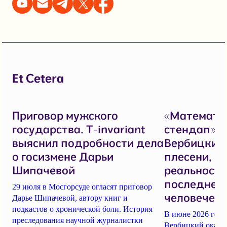
Et Cetera
Приговор мужского
«Математи
государства. T-invariant
стендап».
выяснил подробности дела
Вербицкий 
о госизмене Дарьи
плесени, н
Шипачевой
реальностя
последнем
29 июля в Мосгорсуде огласят приговор
человеческ
Дарье Шипачевой, автору книг и
подкастов о хронической боли. История
В июне 2026 год
преследования научной журналистки
Вербицкий оказал