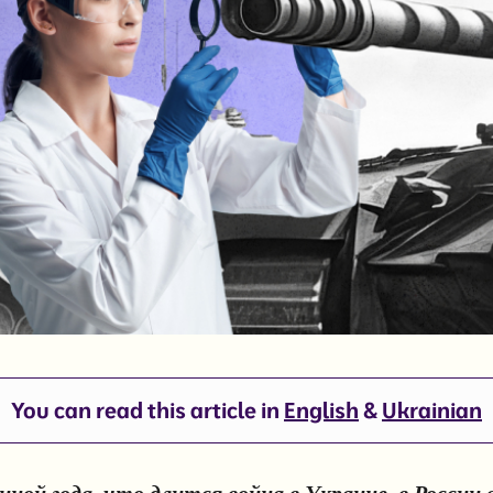
You can read this article in
English
&
Ukrainian
виной года, что длится война в Украине, в России