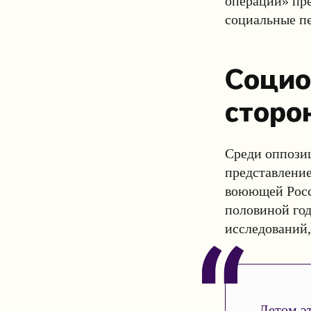
операции» пре
социальные пе
Социо
сторо
Среди оппози
представление
воюющей Росс
половиной год
исследований,
Летом эт