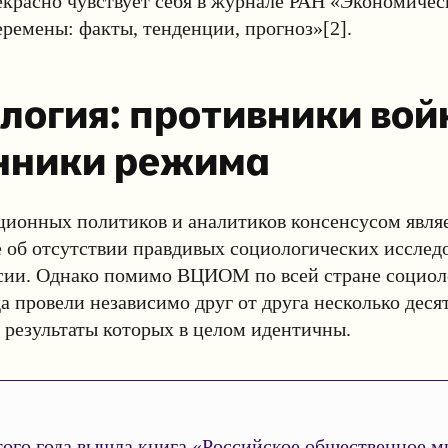
красно чувствует себя в журнале РАН «Экономичес
ремены: факты, тенденции, прогноз»[2].
логия: противники вой
нники режима
ционных политиков и аналитиков консенсусом явля
 об отсутствии правдивых социологических исслед
ии. Однако помимо ВЦИОМ по всей стране социолог
а провели независимо друг от друга несколько деся
 результаты которых в целом идентичны.
ого года вышла книга «‎Российское общественное м