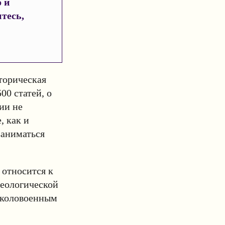
 и
тесь,
торическая
00 статей, о
ии не
, как и
заниматься
 относится к
деологической
околовоенным