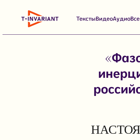
Перейти
к
Тексты
Видео
Аудио
Вс
содержимому
«Фазо
инерци
россий
НАСТОЯ