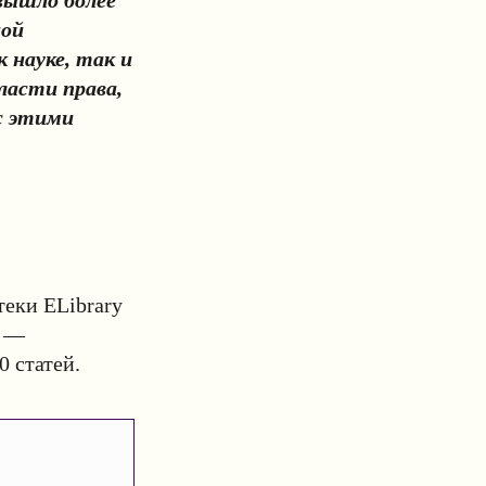
ной
 науке, так и
ласти права,
 с этими
теки ELibrary
а —
0 статей.