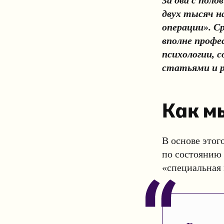
двух тысяч н
операции». С
вполне профе
психологии, с
статьями и р
Как м
В основе этог
по состоянию 
«специальная 