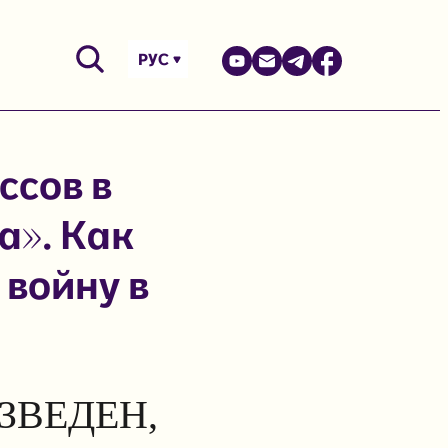
РУС
ссов в
а». Как
войну в
ЗВЕДЕН,