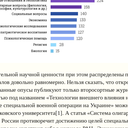
ельной научной ценности при этом распределены п
лов довольно равномерно. Нельзя сказать, что откр
ванные опусы публикуют только второсортные жур
тью под названием «Технологии внешнего влияния 
е специальной военной операции на Украине» можн
овского университета[1]. А статья «Система олига
в России противоречит достижению целей специаль