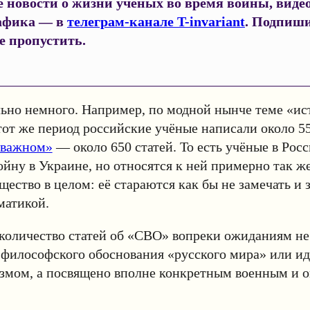
 новости о жизни учёных во время войны, видео
афика — в
телеграм-канале T-invariant
. Подпиши
е пропустить.
ьно немного. Например, по модной нынче теме «ис
тот же период российские учёные написали около 55
 важном»
— около 650 статей. То есть учёные в Росс
йну в Украине, но относятся к ней примерно так же
щество в целом: её стараются как бы не замечать и 
матикой.
количество статей об «СВО» вопреки ожиданиям не
 философского обоснования «русского мира» или и
измом, а посвящено вполне конкретным военным и 