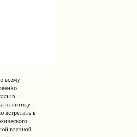
о всему
овенно
налы в
на политику
о встретить в
рхического
ной военной