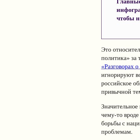
Главные
инфогр
чтобы н
Это относител
политика» за 
«Разговорах о
игнорируют во
российское об
привычной те
Значительное 
чему-то вроде
борьбы с нац
проблемам.