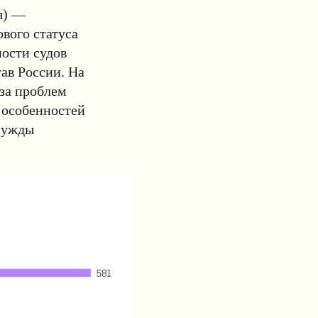
я) —
ового статуса
ости судов
ав России. На
иза проблем
 особенностей
нужды