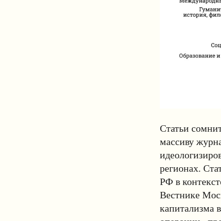
Статьи сомнит
массиву журна
идеологизиро
регионах. Ста
РФ в контекст
Вестнике Моск
капитализма 