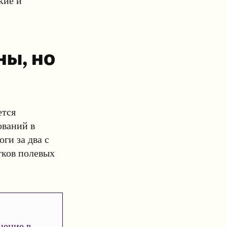
кие и
ны, но
ется
ований в
и за два с
тков полевых
нение в