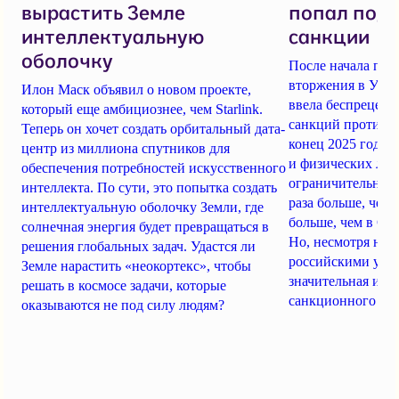
вырастить Земле
попал под
интеллектуальную
санкции
оболочку
После начала по
вторжения в Укра
Илон Маск объявил о новом проекте,
ввела беспрецеде
который еще амбициознее, чем Starlink.
санкций против Р
Теперь он хочет создать орбитальный дата-
конец 2025 года 
центр из миллиона спутников для
и физических лиц
обеспечения потребностей искусственного
ограничительным
интеллекта. По сути, это попытка создать
раза больше, чем 
интеллектуальную оболочку Земли, где
больше, чем в Си
солнечная энергия будет превращаться в
Но, несмотря на 
решения глобальных задач. Удастся ли
российскими уни
Земле нарастить «неокортекс», чтобы
значительная их ч
решать в космосе задачи, которые
санкционного рег
оказываются не под силу людям?