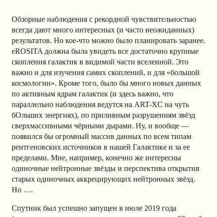
Обзорные наблюдения с рекордной чувствительностью
всегда дают много интересных (и часто неожиданных)
результатов. Но кое-что можно было планировать заранее.
eROSITA должна была увидеть все достаточно крупные
скопления галактик в видимой части вселенной. Это
важно и для изучения самих скоплений, и для «большой
космологии». Кроме того, было бы много новых данных
по активным ядрам галактик (и здесь важно, что
параллельно наблюдения ведутся на ART-XC на чуть
бОльших энергиях), по приливным разрушениям звёзд
сверхмассивными чёрными дырами. Ну, и вообще —
появился бы огромный массив данных по всем типам
рентгеновских источников в нашей Галактике и за ее
пределами. Мне, например, конечно же интересны
одиночные нейтронные звёзды и перспектива открытия
старых одиночных аккрецирующих нейтронных звёзд.
Но ….
Спутник был успешно запущен в июле 2019 года