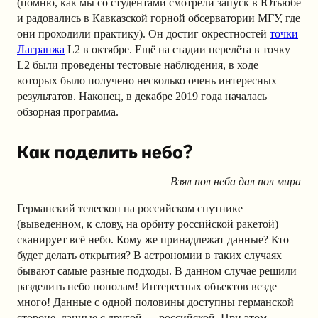
(помню, как мы со студентами смотрели запуск в Ютьюбе
и радовались в Кавказской горной обсерватории МГУ, где
они проходили практику). Он достиг окрестностей
точки
Лагранжа
L2 в октябре. Ещё на стадии перелёта в точку
L2 были проведены тестовые наблюдения, в ходе
которых было получено несколько очень интересных
результатов. Наконец, в декабре 2019 года началась
обзорная программа.
Как поделить небо?
Взял пол неба дал пол мира
Германский телескоп на российском спутнике
(выведенн
о
м, к слову, на орбиту российской ракетой)
сканирует всё небо. Кому же принадлежат данные? Кто
будет делать открытия? В астрономии в таких случаях
бывают самые разные подходы. В данном случае решили
разделить небо пополам! Интересных объектов везде
много! Данные с одной половины доступны германской
стороне, данные с другой — российской. При этом