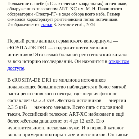
Положение на небе (в Галактических координатах) источников,
обнаруженных телескопом ART-XC им. М. Н. Павлинского
обсерватории «Спектр-РГ» в ходе обзора всего неба. Размер
символов характеризует рентгеновский поток источников.
Изображение: из
статьи
S. Sazonov et al., 2024
Первый релиз данных германского консорциума —
eROSITA-DE DR1 — содержит почти миллион
источников! Это самый большой рентгеновский каталог
за всю историю исследований. Он находится в
открытом
доступе
.
В eROSITA-DE DR1 из миллиона источников
подавляющее большинство наблюдается в более мягкой
части рентгеновского спектра, где энергия фотонов
составляет 0.2-2.3 кэВ. Жестких источников — энергии
2.3-5 кэВ — намного меньше. Всего пять с половиной
тысяч. Российский телескоп ART-XC наблюдает в ещё
более жёстком диапазоне: от 4 до 12 кэВ. Его
чувствительность несколько хуже. И в первый каталог
вошло примерно полторы тысячи источников. Он также