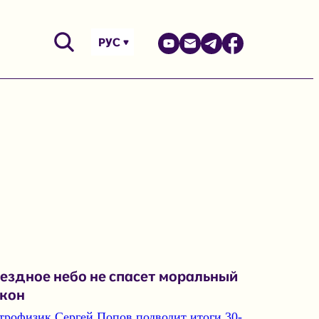
РУС
ездное небо не спасет моральный
акон
трофизик Сергей Попов подводит итоги 30-