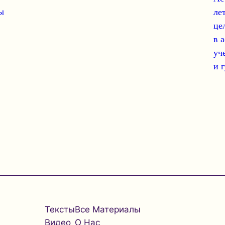
ы
ле
це
в 
уч
и 
Тексты
Все Материалы
Видео
О Нас