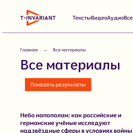
Перейти
к
Тексты
Видео
Аудио
Вс
содержимому
Главная
Все материалы
Все материалы
Показать результаты
Небо напополам: как российские и
германские учёные исследуют
надзвёздные сферы в условиях войны