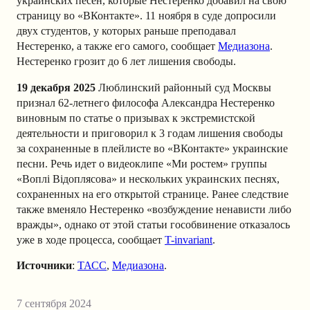
украинских песен, которые Нестеренко добавил на свою
страницу во «ВКонтакте». 11 ноября в суде допросили
двух студентов, у которых раньше преподавал
Нестеренко, а также его самого, сообщает
Медиазона
.
Нестеренко грозит до 6 лет лишения свободы.
19 декабря 2025
Люблинский районный суд Москвы
признал 62-летнего философа Александра Нестеренко
виновным по статье о призывах к экстремистской
деятельности и приговорил к 3 годам лишения свободы
за сохраненные в плейлисте во «ВКонтакте» украинские
песни. Речь идет о видеоклипе «Ми ростем» группы
«Воплі Відоплясова» и нескольких украинских песнях,
сохраненных на его открытой странице. Ранее следствие
также вменяло Нестеренко «возбуждение ненависти либо
вражды», однако от этой статьи гособвинение отказалось
уже в ходе процесса, сообщает
T-invariant
.
Источники
:
ТАСС
,
Медиазона
.
7 сентября 2024