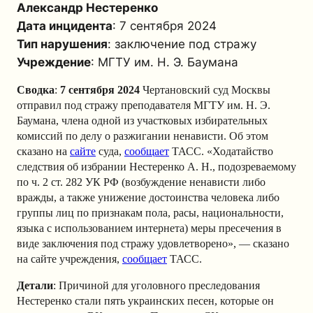
Александр Нестеренко
Дата инцидента
: 7 сентября 2024
Тип нарушения
: заключение под стражу
Учреждение
: МГТУ им. Н. Э. Баумана
Сводка
:
7 сентября 2024
Чертановский суд Москвы
отправил под стражу преподавателя МГТУ им. Н. Э.
Баумана, члена одной из участковых избирательных
комиссий по делу о разжигании ненависти. Об этом
сказано на
сайте
суда,
сообщает
ТАСС. «Ходатайство
следствия об избрании Нестеренко А. Н., подозреваемому
по ч. 2 ст. 282 УК РФ (возбуждение ненависти либо
вражды, а также унижение достоинства человека либо
группы лиц по признакам пола, расы, национальности,
языка с использованием интернета) меры пресечения в
виде заключения под стражу удовлетворено», — сказано
на сайте учреждения,
сообщает
ТАСС.
Детали
: Причиной для уголовного преследования
Нестеренко стали пять украинских песен, которые он