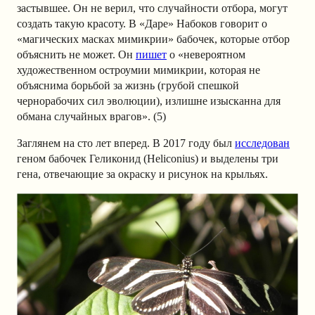
застывшее. Он не верил, что случайности отбора, могут
создать такую красоту. В «Даре» Набоков говорит о
«магических масках мимикрии» бабочек, которые отбор
объяснить не может. Он
пишет
о «невероятном
художественном остроумии мимикрии, которая не
объяснима борьбой за жизнь (грубой спешкой
чернорабочих сил эволюции), излишне изысканна для
обмана случайных врагов». (5)
Заглянем на сто лет вперед. В 2017 году был
исследован
геном бабочек Геликонид (Heliconius) и выделены три
гена, отвечающие за окраску и рисунок на крыльях.