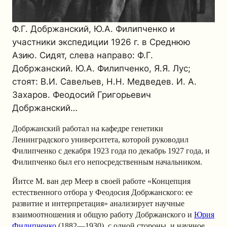
Ф.Г. Добржанский, Ю.А. Филипченко и
участники экспедиции 1926 г. в Среднюю
Азию. Сидят, слева направо: Ф.Г.
Добржанский. Ю.А. Филипченко, Я.Я. Лус;
стоят: В.И. Савельев, Н.Н. Медведев.
И. А.
Захаров. Феодосий Григорьевич
Добржанский…
Добржанский работал на кафедре генетики
Ленинградского университета, которой руководил
Филипченко с декабря 1923 года по декабрь 1927 года, и
Филипченко был его непосредственным начальником.
Йитсе М. ван дер Меер в своей работе «Концепция
естественного отбора у Феодосия Добржанского: ее
развитие и интерпретация» анализирует научные
взаимоотношения и общую работу Добржанского и
Юрия
Филипченко
(1882—1930), с одной стороны, и научное