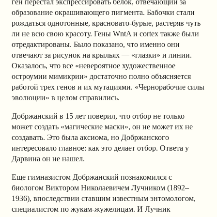
ген перестал экспрессировать белок, отвечающий за
образование окрашивающего пигмента. Бабочки стали
рождаться однотонные, красновато-бурые, растеряв чуть
ли не всю свою красоту. Гены WntA и cortex также были
отредактированы. Было показано, что именно они
отвечают за рисунок на крыльях — «глазки» и линии.
Оказалось, что все «невероятное художественное
остроумии мимикрии» достаточно полно объясняется
работой трех генов и их мутациями. «Чернорабочие силы
эволюции» в целом справились.
Добржанский в 15 лет поверил, что отбор не только
может создать «магические маски», он не может их не
создавать. Это была аксиома, но Добржанского
интересовало главное: как это делает отбор. Ответа у
Дарвина он не нашел.
Еще гимназистом Добржанский познакомился с
биологом Виктором Николаевичем Лучником (1892–
1936), впоследствии ставшим известным энтомологом,
специалистом по жукам-жужелицам. И Лучник