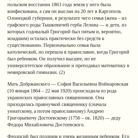
польском восстании 1863 года земля у него была
конфискована, а сам он выслан на 20 лет в Каргополь
Олонецкой губернии, в результате чего семья (жена – из
графского роды Тышкевичей герба Лелива — и дети, из
которых годовалый Григорий был пятым и, вероятно,
младшим) осталась практически без средств к
существованию. Первоначально семья была
католической, но перешла в православие, когда Григорий
был ребенком. Он получил высшее, но не
университетское образование и преподавал математику в
немировской гимназии. (2)
Мать Добржанского — София Васильевна Войнаровская
(10 января 1864 – 22 мая 1920) происходила из рода
украинских православных священников. Она
приходилась правнучкой священнику (сначала
униатскому, а потом православному) Андрею
Григорьевичу Достоевскому (1756 – ок. 1820) — деду
Федора Михайловича Достоевского.
Феодосий был поздним и очень желанным ребенком. Его