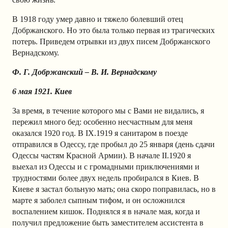
В 1918 году умер давно и тяжело болевший отец
Добржанского. Но это была только первая из трагических
потерь. Приведем отрывки из двух писем Добржанского
Вернадскому.
Ф. Г. Добржанский – В. И. Вернадскому
6 мая 1921. Киев
За время, в течение которого мы с Вами не видались, я
пережил много бед: особенно несчастным для меня
оказался 1920 год. В IX.1919 я санитаром в поезде
отправился в Одессу, где пробыл до 25 января (день сдачи
Одессы частям Красной Армии). В начале II.1920 я
выехал из Одессы и с громадными приключениями и
трудностями более двух недель пробирался в Киев. В
Киеве я застал больную мать; она скоро поправилась, но в
марте я заболел сыпным тифом, и он осложнился
воспалением кишок. Поднялся я в начале мая, когда и
получил предложение быть заместителем ассистента в