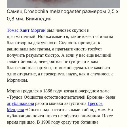
Самец Drosophila melanogaster размером 2,5 x
0,8 мм. Википедия
Томас Хант Морган
был человек скупой и
прагматичный. Но оказывается, такие качества иногда
благотворны для ученого. Скупость приводит к
рациональным тратам, а прагматичность требует
получить результат быстро. А если у вас еще великий
талант биолога, невероятная интуиция и к вам
благосклонна фортуна, то можно сделать не какое-то
одно открытие, а перевернуть науку, как и случилось с
Морганом.
Морган родился в 1866 году, когда в очередном томе
«Трудов Общества естествоиспытателей Брюнна» была
опубликована
работа монаха-августинца
Грегора
Менделя
«Опыты над растительными гибридами». На
публикацию почти никто не обратил внимания. Но ее
время пришло. В 1900 году сразу три ботаника