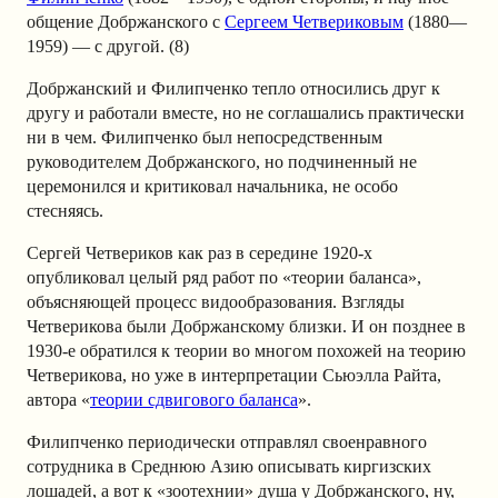
общение Добржанского с
Сергеем Четвериковым
(1880—
1959) — с другой. (8)
Добржанский и Филипченко тепло относились друг к
другу и работали вместе, но не соглашались практически
ни в чем. Филипченко был непосредственным
руководителем Добржанского, но подчиненный не
церемонился и критиковал начальника, не особо
стесняясь.
Сергей Четвериков как раз в середине 1920-х
опубликовал целый ряд работ по «теории баланса»,
объясняющей процесс видообразования. Взгляды
Четверикова были Добржанскому близки. И он позднее в
1930-е обратился к теории во многом похожей на теорию
Четверикова, но уже в интерпретации Сьюэлла Райта,
автора «
теории сдвигового баланса
».
Филипченко периодически отправлял своенравного
сотрудника в Среднюю Азию описывать киргизских
лошадей, а вот к «зоотехнии» душа у Добржанского, ну,