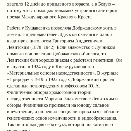
хватило 12 дней до призывного возраста, а в Белую –
потому что с помощью знакомых устроился санитаром
поезда Международного Красного Креста.
Работа у Кушакевича позволяла Добржанскому жить в
доме для преподавателей. Здесь он оказался в одной
квартире с цитологом Григорием Андреевичем
Левитским (1878–1942). Если знакомство с Лучником
помогло становлению Добржанского-биолога, то
Левитский был хорошо знаком с работами генетиков. Он
выпустил в 1924 году в Киеве руководство
«Материальные основы наследственности». В журнале
«Природа» в 1919 и 1922 годах Добржанский прочел
сделанные петроградским профессором Ю. А.
Филипченко обзоры хромосомной теории
наследственности Моргана. Знакомство с Левитским и
обзоры Филипченко произвели на юношу сильное
впечатление, и он решил специализироваться в области
генетических основ изменчивости и видообразования.
Так он открыл для себя науку, которой посвятил всю
свою жизнь.