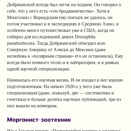
Добржанский всегда был легок на подъем. Он говорил о
себе, что у него есть «ген бродяжничества». Хотя в
Монголию с Вернадским ему поехать не удалось, он
потом участвовал и в экспедициях в Среднюю Азию, и
особенно много путешествовал уже в США, когда он
собирал для исследований диких Drosophila
pseudoobscura. Тогда Добржанский объездил всю
Северную Америку от Аляски до Мексики (даже
нелюбовь к «полярным странам» его не остановила). Ему
всегда было немного тесно и в лаборатории, и в рамках
одной научной специализации.
Начиналась его научная жизнь. И он входил в нее хорошо
подготовленным. На начало 1920-х у него уже была
специализация (даже, пожалуй, две — систематика и
генетика) и больше десятка научных публикаций, три из
них вышли на немецком.
Морганист-зоотехник
Илья Захаров пишет: «Появившийся интерес к генетике