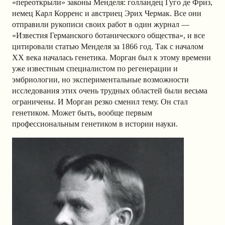
«переоткрыли» законы Менделя: голландец Гуго де Фриз,
немец Карл Корренс и австриец Эрих Чермак. Все они
отправили рукописи своих работ в один журнал —
«Известия Германского ботанического общества», и все
цитировали статью Менделя за 1866 год. Так с началом
XX века началась генетика. Морган был к этому времени
уже известным специалистом по регенерации и
эмбриологии, но экспериментальные возможности
исследования этих очень трудных областей были весьма
ограничены. И Морган резко сменил тему. Он стал
генетиком. Может быть, вообще первым
профессиональным генетиком в истории науки.