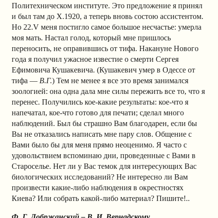
Политехническом институте. Это предложение я принял
и был там до Х.1920, а теперь вновь состою ассистентом.
Но 22.V меня постигло самое большое несчастье: умерла
моя мать. Настал голод, который мне пришлось
переносить, не оправившись от тифа. Накануне Нового
года я получил ужасное известие о смерти Сергея
Ефимовича Кушакевича. (Кушакевич умер в Одессе от
тифа —
В.Г.
) Тем не менее я все это время занимался
зоологией: она одна дала мне силы пережить все то, что я
перенес. Получились кое-какие результаты: кое-что я
напечатал, кое-что готово для печати; сделал много
наблюдений. Был бы страшно Вам благодарен, если бы
Вы не отказались написать мне пару слов. Общение с
Вами было бы для меня прямо неоценимо. Я часто с
удовольствием вспоминаю дни, проведенные с Вами в
Староселье. Нет ли у Вас темок для интересующих Вас
биологических исследований? Не интересно ли Вам
произвести какие-либо наблюдения в окрестностях
Киева? Или собрать какой-либо материал? Пишите!..
Ф. Г. Добржанский – В. И. Вернадскому