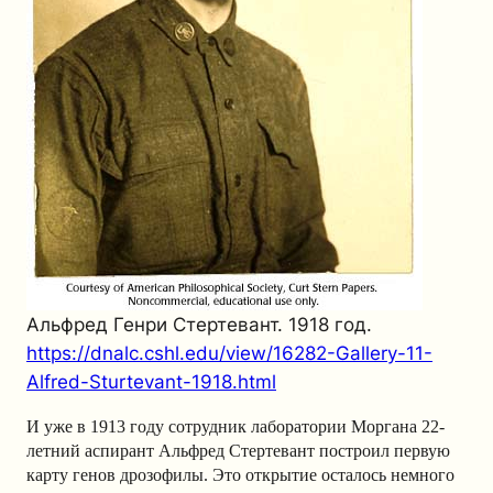
Альфред Генри Стертевант. 1918 год.
https://dnalc.cshl.edu/view/16282-Gallery-11-
Alfred-Sturtevant-1918.html
И уже в 1913 году сотрудник лаборатории Моргана 22-
летний аспирант Альфред Стертевант построил первую
карту генов дрозофилы. Это открытие осталось немного