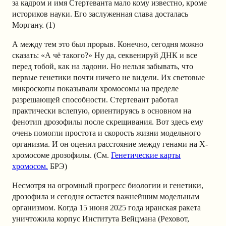
за кадром и имя Стертеванта мало кому известно, кроме
историков науки. Его заслуженная слава досталась
Моргану. (1)
А между тем это был прорыв. Конечно, сегодня можно
сказать: «А чё такого?» Ну да, секвенируй ДНК и все
перед тобой, как на ладони. Но нельзя забывать, что
первые генетики почти ничего не видели. Их световые
микроскопы показывали хромосомы на пределе
разрешающей способности. Стертевант работал
практически вслепую, ориентируясь в основном на
фенотип дрозофилы после скрещивания. Вот здесь ему
очень помогли простота и скорость жизни модельного
организма. И он оценил расстояние между генами на X-
хромосоме дрозофилы. (См.
Генетические карты
хромосом.
БРЭ)
Несмотря на огромный прогресс биологии и генетики,
дрозофила и сегодня остается важнейшим модельным
организмом. Когда 15 июня 2025 года иранская ракета
уничтожила корпус Института Вейцмана (Реховот,