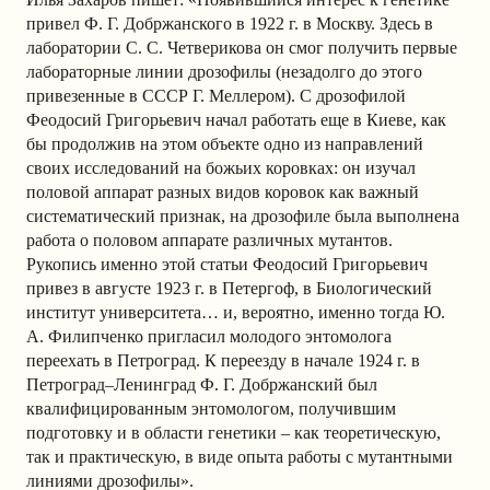
привел Ф. Г. Добржанского в 1922 г. в Москву. Здесь в
лаборатории С. С. Четверикова он смог получить первые
лабораторные линии дрозофилы (незадолго до этого
привезенные в СССР Г. Меллером). С дрозофилой
Феодосий Григорьевич начал работать еще в Киеве, как
бы продолжив на этом объекте одно из направлений
своих исследований на божьих коровках: он изучал
половой аппарат разных видов коровок как важный
систематический признак, на дрозофиле была выполнена
работа о половом аппарате различных мутантов.
Рукопись именно этой статьи Феодосий Григорьевич
привез в августе 1923 г. в Петергоф, в Биологический
институт университета… и, вероятно, именно тогда Ю.
А. Филипченко пригласил молодого энтомолога
переехать в Петроград. К переезду в начале 1924 г. в
Петроград–Ленинград Ф. Г. Добржанский был
квалифицированным энтомологом, получившим
подготовку и в области генетики – как теоретическую,
так и практическую, в виде опыта работы с мутантными
линиями дрозофилы».