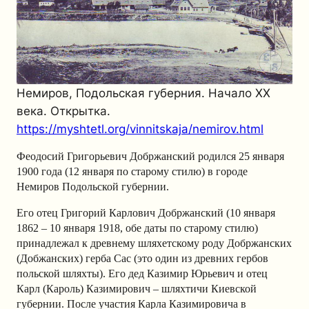
Немиров, Подольская губерния. Начало XX
века. Открытка.
https://myshtetl.org/vinnitskaja/nemirov.html
Феодосий Григорьевич Добржанский родился 25 января
1900 года (12 января по старому стилю) в городе
Немиров Подольской губернии.
Его отец Григорий Карлович Добржанский (10 января
1862 – 10 января 1918, обе даты по старому стилю)
принадлежал к древнему шляхетскому роду Добржанских
(Добжанских) герба Сас (это один из древних гербов
польской шляхты). Его дед Казимир Юрьевич и отец
Карл (Кароль) Казимирович – шляхтичи Киевской
губернии. После участия Карла Казимировича в