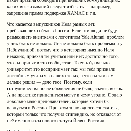
какие правила соблюдать при внешних коммуникациях,
каких высказываний следует избегать — например,
запрещена прямая поддержка ХАМАС и т.д.
Что касается выпускников Йеля разных лет,
пребывающих сейчас в России. Если эти люди не будут
размахивать визитками с логотипом Yale Alumni, проблем
у них быть не должно. Иначе должны быть проблемы и у
Набиуллиной, потому что в категориях именно Йеля
неважно, приехал ты учиться или нет: достаточно того,
что ты принят в это сообщество. То есть буквально
университет это воспринимает так: мы тебя признали
достойным учиться в наших стенах, а что ты там сам
дальше решил — дело твоё. Поэтому, если
сотрудничества после объявления не было, значит, всё ок.
А на практике прицепиться могут к чему угодно. Я знаю
довольно мало преподавателей, которые хотели бы
вернуться в Россию. При этом знаю одного соискателя,
который только что получил стипендию, но отказался от
неё именно из-за нового статуса Йеля в России».