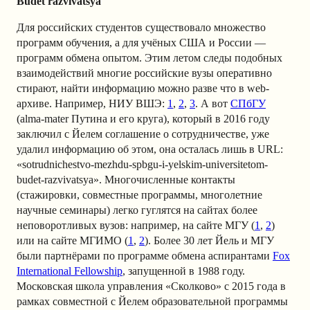
Budet razvivatsya
Для российских студентов существовало множество
программ обучения, а для учёных США и России —
программ обмена опытом. Этим летом следы подобных
взаимодействий многие российские вузы оперативно
стирают, найти информацию можно разве что в web-
архиве. Например, НИУ ВШЭ:
1
,
2
,
3
. А вот
СПбГУ
(alma-mater Путина и его круга), который в 2016 году
заключил с Йелем соглашение о сотрудничестве, уже
удалил информацию об этом, она осталась лишь в URL:
«sotrudnichestvo-mezhdu-spbgu-i-yelskim-universitetom-
budet-razvivatsya». Многочисленные контакты
(стажировки, совместные программы, многолетние
научные семинары) легко гуглятся на сайтах более
неповоротливых вузов: например, на сайте МГУ (
1
,
2
)
или на сайте МГИМО (
1
,
2
). Более 30 лет Йель и МГУ
были партнёрами по программе обмена аспирантами
Fox
International Fellowship
, запущенной в 1988 году.
Московская школа управления «Сколково» с 2015 года в
рамках совместной с Йелем образовательной программы