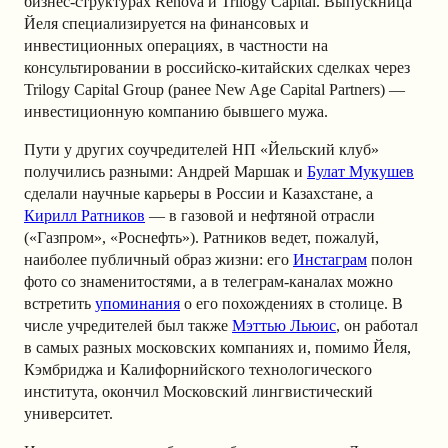
бизнес-структурах Renova и Trilogy Capital. Выпускница
Йеля специализируется на финансовых и
инвестиционных операциях, в частности на
консультировании в российско-китайских сделках через
Trilogy Capital Group (ранее New Age Capital Partners) —
инвестиционную компанию бывшего мужа.
Пути у других соучредителей НП «Йельский клуб»
получились разными: Андрей Маршак и
Булат Мукушев
сделали научные карьеры в России и Казахстане, а
Кирилл Ратников
— в газовой и нефтяной отрасли
(«Газпром», «Роснефть»). Ратников ведет, пожалуй,
наиболее публичный образ жизни: его
Инстаграм
полон
фото со знаменитостями, а в телеграм-каналах можно
встретить
упоминания
о его похождениях в столице. В
числе учредителей был также
Мэттью Льюис
, он работал
в самых разных московских компаниях и, помимо Йеля,
Кэмбриджа и Калифорнийского технологического
института, окончил Московский лингвистический
университет.