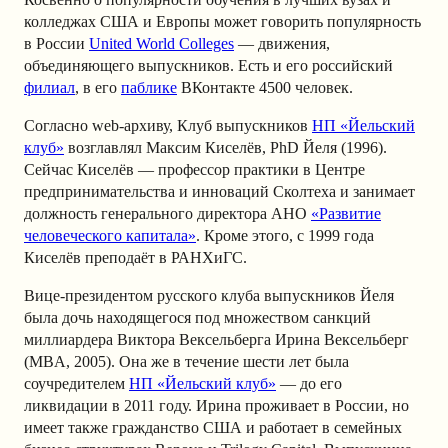
колледжах США и Европы может говорить популярность
в России
United World Colleges
— движения,
объединяющего выпускников. Есть и его российский
филиал
, в его
паблике
ВКонтакте 4500 человек.
Согласно web-архиву, Клуб выпускников
НП «Йельский
клуб»
возглавлял Максим Киселёв, PhD Йеля (1996).
Сейчас Киселёв — профессор практики в Центре
предпринимательства и инноваций Сколтеха и занимает
должность генерального директора АНО
«Развитие
человеческого капитала»
. Кроме этого, с 1999 года
Киселёв преподаёт в РАНХиГС.
Вице-президентом русского клуба выпускников Йеля
была дочь находящегося под множеством санкций
миллиардера Виктора Вексельберга Ирина Вексельберг
(MBA, 2005). Она же в течение шести лет была
соучредителем
НП «Йельский клуб»
— до его
ликвидации в 2011 году. Ирина проживает в России, но
имеет также гражданство США и работает в семейных