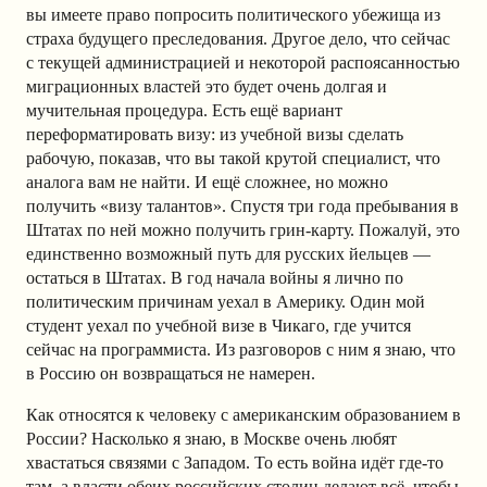
вы имеете право попросить политического убежища из
страха будущего преследования. Другое дело, что сейчас
с текущей администрацией и некоторой распоясанностью
миграционных властей это будет очень долгая и
мучительная процедура. Есть ещё вариант
переформатировать визу: из учебной визы сделать
рабочую, показав, что вы такой крутой специалист, что
аналога вам не найти. И ещё сложнее, но можно
получить «визу талантов». Спустя три года пребывания в
Штатах по ней можно получить грин-карту. Пожалуй, это
единственно возможный путь для русских йельцев —
остаться в Штатах. В год начала войны я лично по
политическим причинам уехал в Америку. Один мой
студент уехал по учебной визе в Чикаго, где учится
сейчас на программиста. Из разговоров с ним я знаю, что
в Россию он возвращаться не намерен.
Как относятся к человеку с американским образованием в
России? Насколько я знаю, в Москве очень любят
хвастаться связями с Западом. То есть война идёт где-то
там, а власти обеих российских столиц делают всё, чтобы