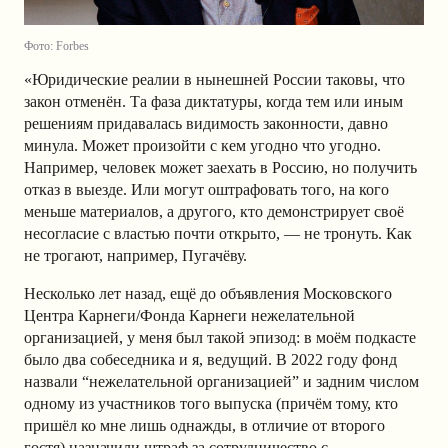
Фото: Forbes
«Юридические реалии в нынешней России таковы, что
закон отменён. Та фаза диктатуры, когда тем или иным
решениям придавалась видимость законности, давно
минула. Может произойти с кем угодно что угодно.
Например, человек может заехать в Россию, но получить
отказ в выезде. Или могут оштрафовать того, на кого
меньше материалов, а другого, кто демонстрирует своё
несогласие с властью почти открыто, — не тронуть. Как
не трогают, например, Пугачёву.
Несколько лет назад, ещё до объявления Московского
Центра Карнеги/Фонда Карнеги нежелательной
организацией, у меня был такой эпизод: в моём подкасте
было два собеседника и я, ведущий. В 2022 году фонд
назвали “нежелательной организацией” и задним числом
одному из участников того выпуска (причём тому, кто
пришёл ко мне лишь однажды, в отличие от второго
гостя) назначили штраф за сотрудничество с