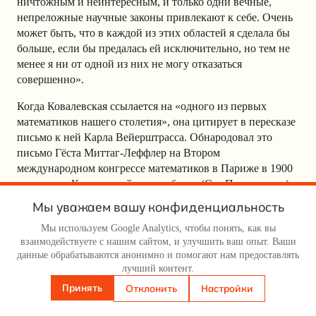
ничтожным и неинтересным, и только одни вечные,
непреложные научные законы привлекают к себе. Очень
может быть, что в каждой из этих областей я сделала бы
больше, если бы предалась ей исключительно, но тем не
менее я ни от одной из них не могу отказаться
совершенно».
Когда Ковалевская ссылается на «одного из первых
математиков нашего столетия», она цитирует в пересказе
письмо к ней Карла Вейерштрасса. Обнародовал это
письмо Гёста Миттаг-Леффлер на Втором
международном конгрессе математиков в Париже в 1900
году, когда Ковалевской уже не было. (См. Примечание)
Мы уважаем вашу конфиденциальность
Мы здесь не случайно приводим такие большие цитаты
из «Воспоминаний о детстве». Это — та «просторная»
Мы используем Google Analytics, чтобы понять, как вы
русская проза, о которой писал Давид Самойлов: «Учусь
взаимодействуете с нашим сайтом, и улучшить ваш опыт. Ваши
данные обрабатываются анонимно и помогают нам предоставлять
писать у русской прозы, Влюблен в ее просторный слог».
лучший контент.
Наверно, как Ковалевская, могли бы писать
Принять
Отклонить
Настройки
«тургеневские девушки», например, героиня «Накануне»
Елена Стахова. Она напоминает Ковалевскую и