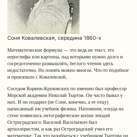
Соня Ковалевская, середина 1860-х
Математические формулы — это ведь не текст, это
иероглифы или картины, над которыми нужно долго и
сосредоточенно размышлять, беглого чтения здесь
недостаточно. Но понять можно многое. Что-то подобное
и произошло с Ковалевской.
Соседом Корвин-Круковских по имению был профессор
Морской академии Николай Тыртов. Он часто бывал у
них. И он подарил (не Соне, конечно, а ее отцу)
написанный им учебник физики. Напомним, откуда на
стене появились литографические копии лекций
Остроградского: Василий Васильевич был
артиллеристом, и как раз Остроградский учил его
математике. Так что разобраться с учебником Тыртова он