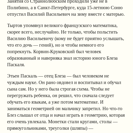
Занятия со Страннолюбским проходили уже не в
Полибино, а в Санкт-Петербурге, куда 15-летнюю Соню
отпустил Василий Васильевич на зиму вместе с матерью.
Тыртов упомянул великого французского математика,
скорее всего, неслучайно. Не только, чтобы польстить
Василию Васильевичу (кому не будет приятно услышать,
что его дочь — гений), но и чтобы немного его
попрекнуть. Корвин-Круковский был человек
образованный и наверняка знал историю юного Блеза
Паскаля.
Этьен Паскаль — отец Блеза — был человеком не
чуждым науке. Он рано овдовел и воспитывал и обучал
сына сам. Но у него была строгая схема. Чтобы не
перегружать ребенка, он решил, что сначала следует
обучать его языкам, а уже потом математике. И
заниматься геометрией он мальчику запретил. Но что-то
Блез слышал от отца и начал играть в геометрию, которая
его очень увлекала. Монетки стали кругами, столы —
прямоугольниками, треуголки (шляпы) —