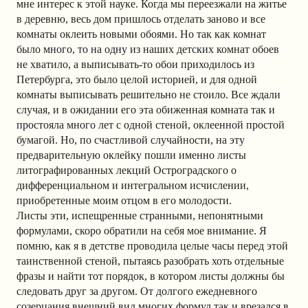
мне интерес к этой науке. Когда мы переезжали на житье
в деревню, весь дом пришлось отделать заново и все
комнаты оклеить новыми обоями. Но так как комнат
было много, то на одну из наших детских комнат обоев
не хватило, а выписывать-то обои приходилось из
Петербурга, это было целой историей, и для одной
комнаты выписывать решительно не стоило. Все ждали
случая, и в ожидании его эта обиженная комната так и
простояла много лет с одной стеной, оклеенной простой
бумагой. Но, по счастливой случайности, на эту
предварительную оклейку пошли именно листы
литографированных лекций Остроградского о
дифференциальном и интегральном исчислении,
приобретенные моим отцом в его молодости.
Листы эти, испещренные странными, непонятными
формулами, скоро обратили на себя мое внимание. Я
помню, как я в детстве проводила целые часы перед этой
таинственной стеной, пытаясь разобрать хоть отдельные
фразы и найти тот порядок, в котором листы должны бы
следовать друг за другом. От долгого ежедневного
созерцания внешний вид многих формул так и врезался в