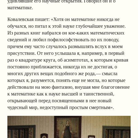
удивлявшие его научные открытия. Говорил он и о
математике.
Ковалевская пишет: «Хотя он математике никогда не
обучался, но питал к этой науке глубочайшее уважение.
Из разных книг набрался он кое-каких математических
сведений и любил пофилософствовать по их поводу,
причем ему часто случалось размышлять вслух в моем
присутствии. От него услышала я, например, в первый
раз о квадратуре круга, об асимптотах, к которым кривая
постоянно приближается, никогда их не достигая, о
многих других вещах подобного же рода,— смысла
которых я, разумеется, понять еще не могла, но которые
действовали на мою фантазию, внушая мне благоговение
к математике как к науке высшей и таинственной,
открывающей перед посвященными в нее новый
чудесный мир, недоступный простым смертным».