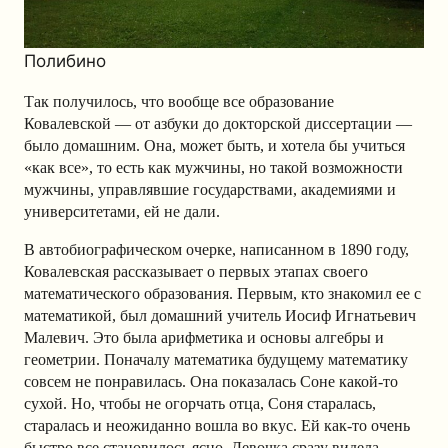
Полибино
Так получилось, что вообще все образование
Ковалевской — от азбуки до докторской диссертации —
было домашним. Она, может быть, и хотела бы учиться
«как все», то есть как мужчины, но такой возможности
мужчины, управлявшие государствами, академиями и
университетами, ей не дали.
В автобиографическом очерке, написанном в 1890 году,
Ковалевская рассказывает о первых этапах своего
математического образования. Первым, кто знакомил ее с
математикой, был домашний учитель Иосиф Игнатьевич
Малевич. Это была арифметика и основы алгебры и
геометрии. Поначалу математика будущему математику
совсем не понравилась. Она показалась Соне какой-то
сухой. Но, чтобы не огорчать отца, Соня старалась,
старалась и неожиданно вошла во вкус. Ей как-то очень
быстро все становилось ясно. Девочка сразу видела