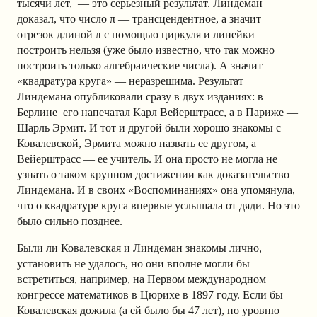
тысячи лет, — это серьезный результат. Линдеман
доказал, что число π — трансцендентное, а значит
отрезок длиной π с помощью циркуля и линейки
построить нельзя (уже было известно, что так можно
построить только алгебраические числа). А значит
«квадратура круга» — неразрешима. Результат
Линдемана опубликовали сразу в двух изданиях: в
Берлине его напечатал Карл Вейерштрасс, а в Париже —
Шарль Эрмит. И тот и другой были хорошо знакомы с
Ковалевской, Эрмита можно назвать ее другом, а
Вейерштрасс — ее учитель. И она просто не могла не
узнать о таком крупном достижении как доказательство
Линдемана. И в своих «Воспоминаниях» она упомянула,
что о квадратуре круга впервые услышала от дяди. Но это
было сильно позднее.
Были ли Ковалевская и Линдеман знакомы лично,
установить не удалось, но они вполне могли бы
встретиться, например, на Первом международном
конгрессе математиков в Цюрихе в 1897 году. Если бы
Ковалевская дожила (а ей было бы 47 лет), по уровню