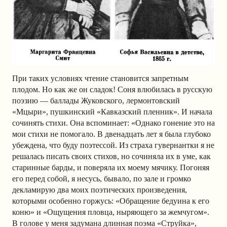
При таких условиях чтение становится запретным
плодом. Но как же он сладок! Соня влюбилась в русскую
поэзию — баллады Жуковского, лермонтовский
«Мцыри», пушкинский «Кавказский пленник». И начала
сочинять стихи. Она вспоминает: «Однако гонение это на
мои стихи не помогало. В двенадцать лет я была глубоко
убеждена, что буду поэтессой. Из страха гувернантки я не
решалась писать своих стихов, но сочиняла их в уме, как
старинные барды, и поверяла их моему мячику. Погоняя
его перед собой, я несусь, бывало, по зале и громко
декламирую два моих поэтических произведения,
которыми особенно горжусь: «Обращение бедуина к его
коню» и «Ощущения пловца, ныряющего за жемчугом».
В голове у меня задумана длинная поэма «Струйка»,