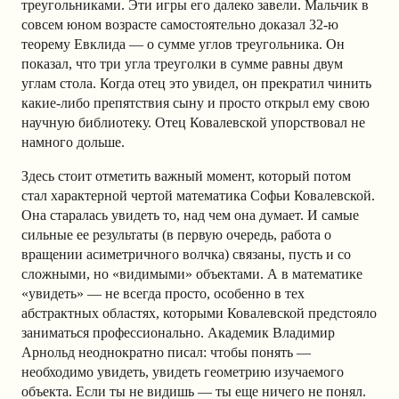
треугольниками. Эти игры его далеко завели. Мальчик в
совсем юном возрасте самостоятельно доказал 32-ю
теорему Евклида — о сумме углов треугольника. Он
показал, что три угла треуголки в сумме равны двум
углам стола. Когда отец это увидел, он прекратил чинить
какие-либо препятствия сыну и просто открыл ему свою
научную библиотеку. Отец Ковалевской упорствовал не
намного дольше.
Здесь стоит отметить важный момент, который потом
стал характерной чертой математика Софьи Ковалевской.
Она старалась увидеть то, над чем она думает. И самые
сильные ее результаты (в первую очередь, работа о
вращении асиметричного волчка) связаны, пусть и со
сложными, но «видимыми» объектами. А в математике
«увидеть» — не всегда просто, особенно в тех
абстрактных областях, которыми Ковалевской предстояло
заниматься профессионально. Академик Владимир
Арнольд неоднократно писал: чтобы понять —
необходимо увидеть, увидеть геометрию изучаемого
объекта. Если ты не видишь — ты еще ничего не понял.