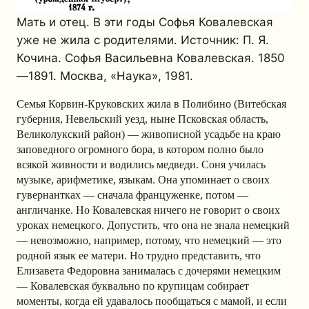
Мать и отец. В эти годы Софья Ковалевская
уже не жила с родителями. Источник: П. Я.
Кочина. Софья Васильевна Ковалевская. 1850
—1891. Москва, «Наука», 1981.
Семья Корвин-Круковских жила в Полибино (Витебская
губерния, Невельский уезд, ныне Псковская область,
Великолукский район) — живописной усадьбе на краю
заповедного огромного бора, в котором полно было
всякой живности и водились медведи. Соня училась
музыке, арифметике, языкам. Она упоминает о своих
гувернантках — сначала француженке, потом —
англичанке. Но Ковалевская ничего не говорит о своих
уроках немецкого. Допустить, что она не знала немецкий
— невозможно, например, потому, что немецкий — это
родной язык ее матери. Но трудно представить, что
Елизавета Федоровна занималась с дочерями немецким
— Ковалевская буквально по крупицам собирает
моменты, когда ей удавалось пообщаться с мамой, и если