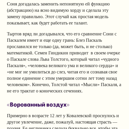
Соня догадалась заменить непонятную ей функцию
(абстракцию) на ясно видимую хорду и сделала эту
замену правильно. Этот случай как простая модель
показывает, как будет работать ее талант.
Тыртов вряд ли догадывался, что его сравнение Сони с
Паскалем имеет и еще одну грань: Блез Паскаль
прославился не только (да, может быть, и не столько)
математикой. Семен Гиндикин приводит в своем очерке
о Паскале слова Льва Толстого, который читал «чудного
Паскаля», «человека великого ума и великого сердца» и
«не мог не умилиться до слез, читая его и сознавая свое
полное единение с этим умершим сотни лет тому назад
человеком». Конечно, Толстой читал «Мысли» Паскаля, а
не его трактат о конических сечениях.
«Ворованный воздух»
Примерно в возрасте 12 лет у Ковалевской проснулось и
другое увлечение, даже, пожалуй, настоящая страсть —
поэзия. Ее англичанка сделала буквально все, чтобы эта