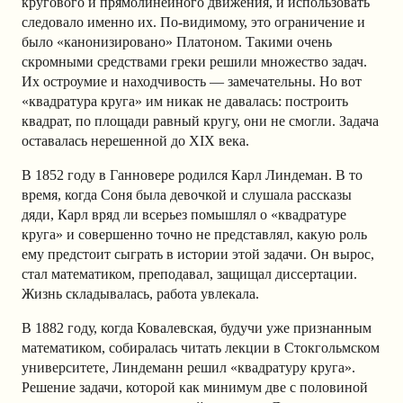
кругового и прямолинейного движения, и использовать
следовало именно их. По-видимому, это ограничение и
было «канонизировано» Платоном. Такими очень
скромными средствами греки решили множество задач.
Их остроумие и находчивость — замечательны. Но вот
«квадратура круга» им никак не давалась: построить
квадрат, по площади равный кругу, они не смогли. Задача
оставалась нерешенной до XIX века.
В 1852 году в Ганновере родился Карл Линдеман. В то
время, когда Соня была девочкой и слушала рассказы
дяди, Карл вряд ли всерьез помышлял о «квадратуре
круга» и совершенно точно не представлял, какую роль
ему предстоит сыграть в истории этой задачи. Он вырос,
стал математиком, преподавал, защищал диссертации.
Жизнь складывалась, работа увлекала.
В 1882 году, когда Ковалевская, будучи уже признанным
математиком, собиралась читать лекции в Стокгольмском
университете, Линдеманн решил «квадратуру круга».
Решение задачи, которой как минимум две с половиной