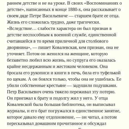
раннем детстве и не на уроке. В своих «Воспоминаниях о
детстве», написанных в конце 1880-х, она рассказывает о
своем дяде Петре Васильевиче — старшем брате ее отца.
Жизнь его сложилась трудно, даже трагически.
«Вследствие… слабости характера он был признан в
детстве неспособным к военной службе, единственной
считавшейся в то время приличной для столбового
дворянина», — пишет Ковалевская, кем признан, она не
уточняет. Потом он женился на женщине, которую
беззаветно любил всю жизнь, но супруга его оказалась
крайне несдержанным и жестоким человеком. Она
бросала его рукописи и книги в печь, била его туфелькой
по щекам. А он боялся только, чтобы она не ушиблась. Ее
убили собственные крестьяне — задушили подушками.
Петр Васильевич очень тяжело переживал эту потерю.
Он приезжал к брату и подолгу жил у него. У отца
Ковалевской была большая библиотека, он выписывал
журналы, и его брат погружался в единственное занятие,
которое давало ему отдохновение, — он читал, а потом
пересказывал домашним прочитанное и обсуждал