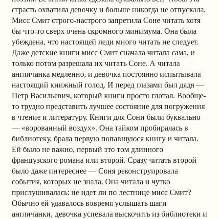
страсть охватила девочку и больше никогда не отпускала.
Мисс Смит строго-настрого запретила Соне читать хотя
бы что-то сверх очень скромного минимума. Она была
убеждена, что настоящей леди много читать не следует.
Даже детские книги мисс Смит сначала читала сама, и
только потом разрешала их читать Соне. А читала
англичанка медленно, и девочка постоянно испытывала
настоящий книжный голод. И перед глазами был дядя —
Петр Васильевич, который книги просто глотал. Вообще-
то трудно представить лучшее состояние для погружения
в чтение и литературу. Книги для Сони были буквально
— «ворованный воздух». Она тайком пробиралась в
библиотеку, брала первую попавшуюся книгу и читала.
Ей было не важно, первый это том длинного
французского романа или второй. Сразу читать второй
было даже интереснее — Соня реконструировала
события, которых не знала. Она читала и чутко
прислушивалась: не идет ли по лестнице мисс Смит?
Обычно ей удавалось вовремя услышать шаги
англичанки, девочка успевала выскочить из библиотеки и