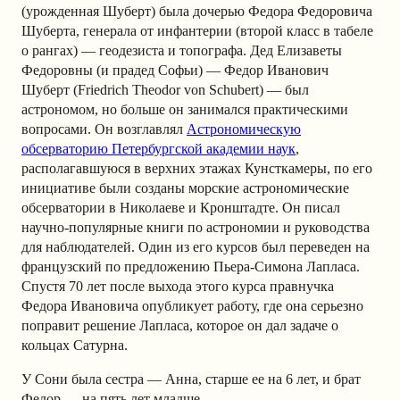
(урожденная Шуберт) была дочерью Федора Федоровича
Шуберта, генерала от инфантерии (второй класс в табеле
о рангах) — геодезиста и топографа. Дед Елизаветы
Федоровны (и прадед Софьи) — Федор Иванович
Шуберт (Friedrich Theodor von Schubert) — был
астрономом, но больше он занимался практическими
вопросами. Он возглавлял
Астрономическую
обсерваторию Петербургской академии наук
,
располагавшуюся в верхних этажах Кунсткамеры, по его
инициативе были созданы морские астрономические
обсерватории в Николаеве и Кронштадте. Он писал
научно-популярные книги по астрономии и руководства
для наблюдателей. Один из его курсов был переведен на
французский по предложению Пьера-Симона Лапласа.
Спустя 70 лет после выхода этого курса правнучка
Федора Ивановича опубликует работу, где она серьезно
поправит решение Лапласа, которое он дал задаче о
кольцах Сатурна.
У Сони была сестра — Анна, старше ее на 6 лет, и брат
Федор — на пять лет младше.