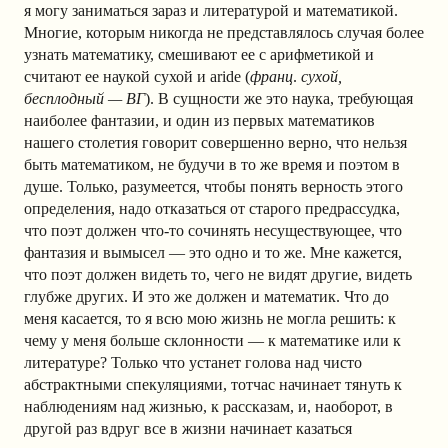
я могу заниматься зараз и литературой и математикой.
Многие, которым никогда не представлялось случая более
узнать математику, смешивают ее с арифметикой и
считают ее наукой сухой и aride (
франц
.
сухой,
бесплодный — ВГ
). В сущности же это наука, требующая
наиболее фантазии, и один из первых математиков
нашего столетия говорит совершенно верно, что нельзя
быть математиком, не будучи в то же время и поэтом в
душе. Только, разумеется, чтобы понять верность этого
определения, надо отказаться от старого предрассудка,
что поэт должен что-то сочинять несуществующее, что
фантазия и вымысел — это одно и то же. Мне кажется,
что поэт должен видеть то, чего не видят другие, видеть
глубже других. И это же должен и математик. Что до
меня касается, то я всю мою жизнь не могла решить: к
чему у меня больше склонности — к математике или к
литературе? Только что устанет голова над чисто
абстрактными спекуляциями, тотчас начинает тянуть к
наблюдениям над жизнью, к рассказам, и, наоборот, в
другой раз вдруг все в жизни начинает казаться