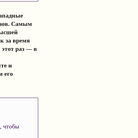
западные
узов. Самым
Высшей
к за время
 этот раз — в
те и
и его
, чтобы