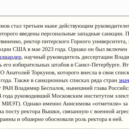
мов стал третьим ныне действующим руководителе
которого введены персональные западные санкции. 
иненко, ректор питерского Горного университета,
кции США в мае 2023 года. Однако он был включен 
ллиардер
, научный руководитель диссертации Влад
ь его избирательных штабов в Санкт-Петербурге. 
Анатолий Торкунов, которого внесла в свои списк
 года. Также в санкционных списках ряда стран
зна
т РАН Владимир Беспалов, нынешний глава Российс
24 года руководивший Московским институтом элек
 МИЭТ). Однако именно Анисимова «отметили» за
на посту ректора Вышки, связанную с военной агрес
раины и обширно обосновали роль ректора в ней.