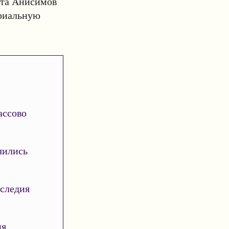
ита Анисимов
ориальную
ассово
чились
аследия
ия