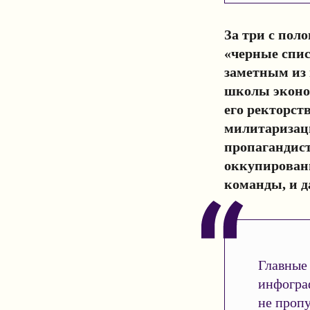
За три с пол
«черные спис
заметным из 
школы эконом
его ректорст
милитаризаци
пропагандист
оккупированн
команды, и д
Главные 
инфогра
не пропу