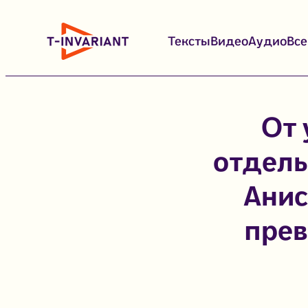
Перейти
к
Тексты
Видео
Аудио
Вс
содержимому
От 
отдель
Анис
прев