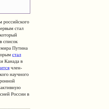
м российского
Первым стал
 который
в список
имира Путина
Вторым
стал
и Канада в
чится
член-
кого научного
тронной
 активную
сией России в