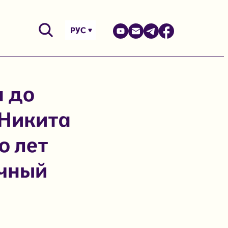
РУС
а до
 Никита
о лет
ычный