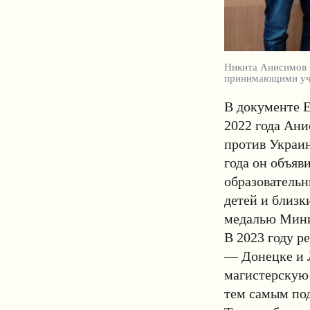
Никита Анисимов н
принимающими уча
В документе Е
2022 года Ан
против Украин
года он объяв
образователь
детей и близк
медалью Мини
В 2023 году р
— Донецке и 
магистерскую
тем самым под