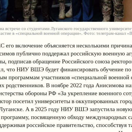
а встрече со студентами Луганского государственного университе
стие в «специальной военной операции». Фото: телеграм-канал «
С его включение объясняется несколькими причина
исимов публично поддержал российскую военную а
ы, подписав обращение Российского союза ректоров
ил, что НИУ ВШЭ будет финансировать обучение п
ным программам участников «специальной военной 
их родственников. В ноябре 2022 года Анисимова н
стерства обороны РФ «За укрепление военного сот
ектор посетил университеты в оккупированных гор
Луганске. А в 2025 году НИУ ВШЭ запустила нову
 программу, посвященную обходу международных с
держивая российское правительство, способствуя т