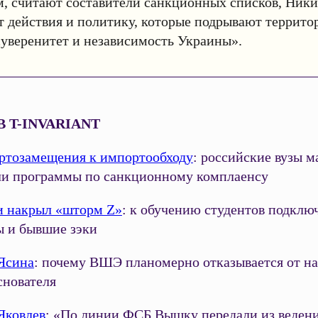
м, считают составители санкционных списков, Ник
т действия и политику, которые подрывают террит
суверенитет и независимость Украины».
В T-INVARIANT
ртозамещения к импортообходу
: российские вузы м
ли программы по санкционному комплаенсу
 накрыл «шторм Z»
: к обучению студентов подклю
ы и бывшие зэки
Ясина
: почему ВШЭ планомерно отказывается от н
основателя
Яковлев
: «По линии ФСБ Вышку передали из веден