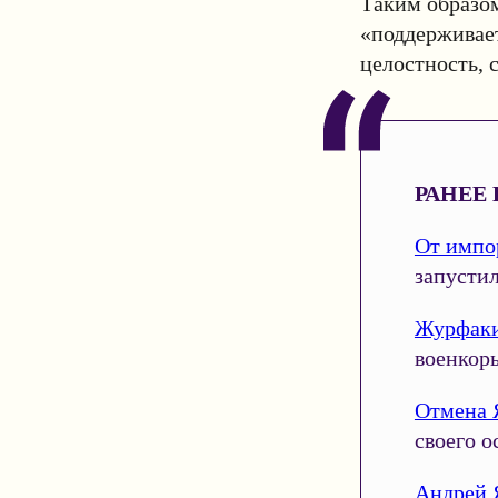
Таким образо
«поддерживае
целостность, 
РАНЕЕ 
От импо
запусти
Журфаки
военкор
Отмена 
своего 
Андрей 