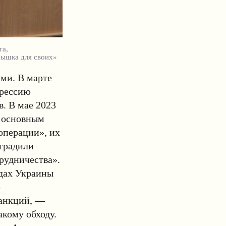
та,
Вышка для своих»
ми. В марте
грессию
. В мае 2023
о основным
операции», их
аградили
рудничества».
одах Украины
ю
анкций, —
акому обходу.