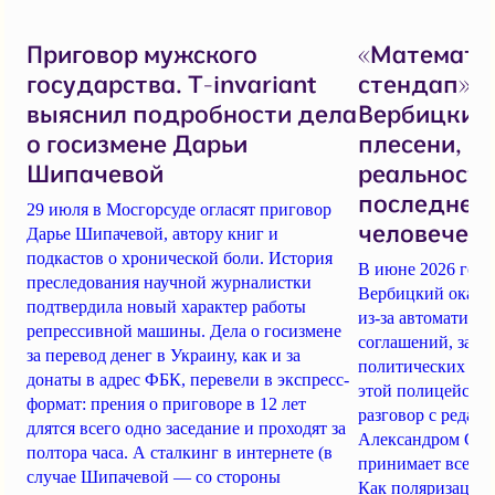
Приговор мужского
«Математи
государства. T-invariant
стендап».
выяснил подробности дела
Вербицкий 
о госизмене Дарьи
плесени, н
Шипачевой
реальностя
последнем
29 июля в Мосгорсуде огласят приговор
человеческ
Дарье Шипачевой, автору книг и
подкастов о хронической боли. История
В июне 2026 год
преследования научной журналистки
Вербицкий оказал
подтвердила новый характер работы
из-за автоматики
репрессивной машины. Дела о госизмене
соглашений, заде
за перевод денег в Украину, как и за
политических пре
донаты в адрес ФБК, перевели в экспресс-
этой полицейско-
формат: прения о приговоре в 12 лет
разговор с редакто
длятся всего одно заседание и проходят за
Александром Сер
полтора часа. А сталкинг в интернете (в
принимает все бо
случае Шипачевой — со стороны
Как поляризация 