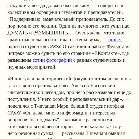
факультета всегда должен быть декан», — говорится в
колективном обращении студентов и преподавателей.
«Поддерживаю, замечательный преподаватель. До сих
пор помню его лекции. Один из немногих , кто учил нас
ДУМАТЬ и РАЗМЫШЛЯТЬ…. Очень жаль , что такие
грамотные педагоги покидают стены вуза», —
пишет
один из студентов САФУ. Об активной работе Фельдта на
истфаке можно судить по его странице «ВКонтакте», где
размещены
сотни фотографий
с разных студенческих и
научных мероприятий.
«Я поступал на исторический факультет в том числе и из-
за отзывов о преподавателях. Алексей Евгеньевич
считается живой легендой, про него рассказывают еще до
поступления. У него особый преподавательский дар», —
поделился с T-invariant Марк, бывший студент истфака
САФУ. «Он давал много информации, интересных
вопросов “на подумать”, знакомил с различными
книгами по всеобщей истории — мне казалось, что у
него бездонная сумка, — рассказала T-invariant бывшая