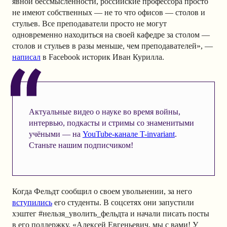
явной бессмысленности, российские профессора просто
не имеют собственных — не то что офисов — столов и
стульев. Все преподаватели просто не могут
одновременно находиться на своей кафедре за столом —
столов и стульев в разы меньше, чем преподавателей», —
написал
в Facebook историк Иван Курилла.
Актуальные видео о науке во время войны,
интервью, подкасты и стримы со знаменитыми
учёными — на
YouTube-канале T-invariant
.
Станьте нашим подписчиком!
Когда Фельдт сообщил о своем увольнении, за него
вступились
его студенты. В соцсетях они запустили
хэштег #нельзя_уволить_фельдта и начали писать посты
в его поддержку. «Алексей Евгеньевич, мы с вами! У