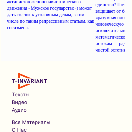
активистов женоненавистнического
единство? Почему
движения «Мужское государство») может
защищает от безу
дать толчок к уголовным делам, в том
«разумная плесен
числе по таким репрессивным статьям, как
человеческую ко
госизмена.
исключительность
математической и
истокам — радос
чистой эстетике?
Тексты
Видео
Аудио
Все Материалы
О Нас