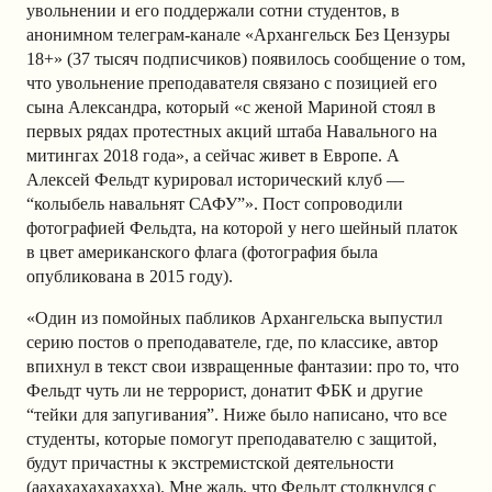
увольнении и его поддержали сотни студентов, в
анонимном телеграм-канале «Архангельск Без Цензуры
18+» (37 тысяч подписчиков) появилось сообщение о том,
что увольнение преподавателя связано с позицией его
сына Александра, который «с женой Мариной стоял в
первых рядах протестных акций штаба Навального на
митингах 2018 года», а сейчас живет в Европе. А
Алексей Фельдт курировал исторический клуб —
“колыбель навальнят САФУ”». Пост сопроводили
фотографией Фельдта, на которой у него шейный платок
в цвет американского флага (фотография была
опубликована в 2015 году).
«Один из помойных пабликов Архангельска выпустил
серию постов о преподавателе, где, по классике, автор
впихнул в текст свои извращенные фантазии: про то, что
Фельдт чуть ли не террорист, донатит ФБК и другие
“тейки для запугивания”. Ниже было написано, что все
студенты, которые помогут преподавателю с защитой,
будут причастны к экстремистской деятельности
(аахахахахахахха). Мне жаль, что Фельдт столкнулся с