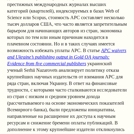
престижных международных журналах высших
категорий (квартилей), индексируемых в базах Web of
Science или Scopus, стоимость APC составляет несколько
тысяч долларов США, что часто является запретительным
барьером для начинающих авторов из стран, экономика
которых по тем или иным причинам находится в
плачевном состоянии. Но и в таких случаях имеется
возможность избежать уплаты APC. В статье
APC waivers
and Ukraine’s publishing output in Gold OA journals:
Evidence from five commercial publishers
украинский
ученый Serhii Nazarovets анализирует политику отказа
крупнейших научных издательств от взимания APC для
ряда стран, включая Украину. В ответ на финансовые
трудности, с которыми часто сталкиваются исследователи
из стран с низким и средним уровнем дохода
(рассчитываемого на основе экономических показателей
Всемирного банка), были предложены инициативы,
направленные на расширение их доступа к научным
ресурсам и снижение бремени оплаты публикаций. В
дополнение к этому крупнейшие издатели откликнулись