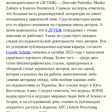
жизнедеятельности (ЛГУБЖ) — Dravodri Petrenko, Marika
Zolotov и Ivanova Dremovich. Сначала эксперты отметили,
что бо́льшая часть рецензируемой литературы не имеет
отношения к заявленной теме. Спустя некоторое время
кто-то обратил внимание на странные имена авторов. А
затем выяснилось, что в
ЛГУБЖ
сотрудники с этими
именами не работают. Также не существует никаких
следов исследовательской деятельности этих авторов. Вся
их успешная публикационно-научная карьера, согласно
Google Scholar
, началась в октябре 2025 года с написания
серьёзного научного обзора. Более того — среди двух
сотен библиографических ссылок, приведенных в
обзорной статье украинских авторов, нет ни одной,
которая ссылалась бы на работы, выполненные либо
самими авторами обзора, либо вообще какими-либо
исследователями из Украины. Все ссылки ведут в Юго-
Восточную Азию. Следует отметить, что журнал JIOPM
индексируется в ведущих мировых базах Web of Science и
Scopus, и на сегодняшний день стоимость публикации
открытого доступа в журнале APC (Article Processing