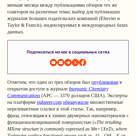
меньше месяца между публикациями обзоров тех же
соавторов на различные темы; выбор для публикации
журналов больших издательских компаний (Elsevier и
Taylor & Francis), индексируемых в международных базах
данных.
Подписаться на нас в социальных сетях
Отметим, что один из трех обзоров был
опубликован
в
открытом доступе в журнале
Inorganic Chemistry
Communications
(APC — 3370 долларов США). Эксперты
на платформе
pubpeer.com
обнаружили
множественные
нерелевантные ссылки в этой статье. Так, например,
фраза, относящаяся к химии двумерных наноматериалов с
функционализированной поверхностью (
«The resulting
MXene structure is commonly expressed as Mn+1XnTx, where
Txdenotes surface functional groups such as –O, –OH, –F, or