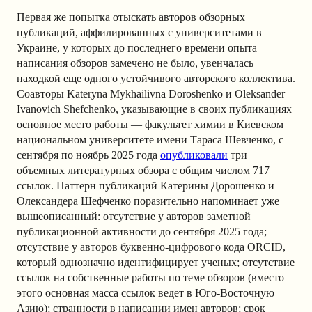
Первая же попытка отыскать авторов обзорных
публикаций, аффилированных с университетами в
Украине, у которых до последнего времени опыта
написания обзоров замечено не было, увенчалась
находкой еще одного устойчивого авторского коллектива.
Соавторы Kateryna Mykhailivna Doroshenko и Oleksander
Ivanovich Shefchenko, указывающие в своих публикациях
основное место работы — факультет химии в Киевском
национальном университете имени Тараса Шевченко, с
сентября по ноябрь 2025 года
опубликовали
три
объемных литературных обзора с общим числом 717
ссылок. Паттерн публикаций Катерины Дорошенко и
Олександера Шефченко поразительно напоминает уже
вышеописанный: отсутствие у авторов заметной
публикационной активности до сентября 2025 года;
отсутствие у авторов буквенно-цифрового кода ORCID,
который однозначно идентифицирует ученых; отсутствие
ссылок на собственные работы по теме обзоров (вместо
этого основная масса ссылок ведет в Юго-Восточную
Азию); странности в написании имен авторов; срок