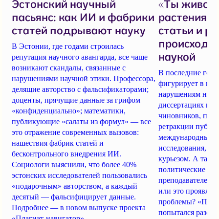
Эстонский научный
«Ты живое
пасьянс: как ИИ и фабрики
растения, 
статей подрывают науку
статьи и ре
происходит
В Эстонии, где годами строилась
наукой
репутация научного авангарда, все чаще
возникают скандалы, связанные с
В последние годы
нарушениями научной этики. Профессора,
фигурирует в нов
делящие авторство с фальсификаторами;
нарушениям научн
доценты, прячущие данные за грифом
диссертациях вы
«конфиденциально»; математики,
чиновников, поку
публикующие «салаты из формул» — все
ретракции публи
это отражение современных вызовов:
международные к
нашествия фабрик статей и
исследования, гр
бесконтрольного внедрения ИИ.
курьезом. А такж
Социологи выяснили, что более 40%
политические гон
эстонских исследователей пользовались
преподавателей. 
«подарочным» авторством, а каждый
или это проявлен
десятый — фальсифицирует данные.
проблемы? «Плаг
Подробнее — в новом выпуске проекта
попытался разобр
«Плагиат-навигатор».