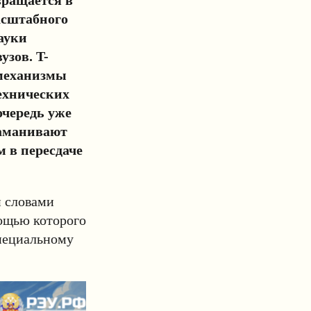
асштабного
ауки
узов. T-
 механизмы
ехнических
очередь уже
заманивают
 в пересдаче
и словами
мощью которого
специальному