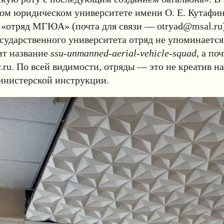
ном юридическом университете имени О. Е. Кутафи
 «отряд МГЮА» (почта для связи —
otryad@msal.ru
сударственного университета отряд не упоминается
т название
ssu-unmanned-aerial-vehicle-squad
, а по
.ru
. По всей видимости, отряды — это не креатив на
министерской инструкции.