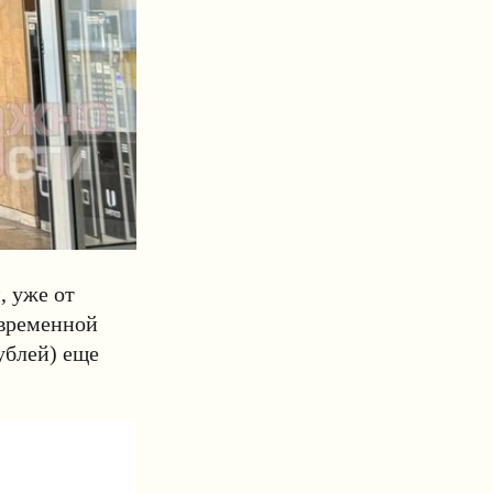
 уже от
овременной
ублей) еще