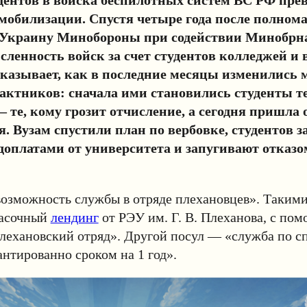
мобилизации. Спустя четыре года после полном
 Украину Минобороны при содействии Минобрн
сленность войск за счет студентов колледжей и в
ссказывает, как в последние месяцы изменились
актников: сначала ими становились студенты т
— те, кому грозит отчисление, а сегодня пришла 
я. Вузам спустили план по вербовке, студентов 
оплатами от университета и запугивают отказом
озможность службы в отряде плехановцев». Таким
расочный
лендинг
от РЭУ им. Г. В. Плеханова, с по
лехановский отряд». Другой посул — «служба по 
антированно сроком на 1 год».