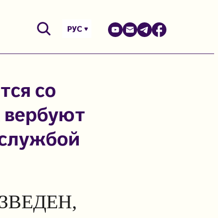
РУС
тся со
х вербуют
 службой
ЗВЕДЕН,