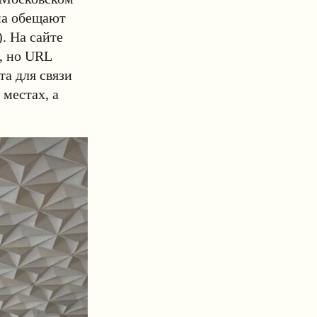
на обещают
). На сайте
, но URL
чта для связи
 местах, а