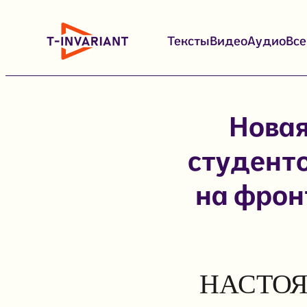
Перейти
к
Тексты
Видео
Аудио
Вс
содержимому
Новая
студенто
на фрон
НАСТОЯ