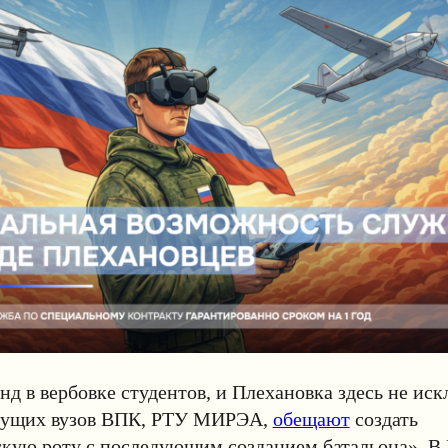
нд в вербовке студентов, и Плехановка здесь не иск
едущих вузов ВПК, РТУ МИРЭА,
обещают
создать
скую роту с последующим созданием батальона».
В