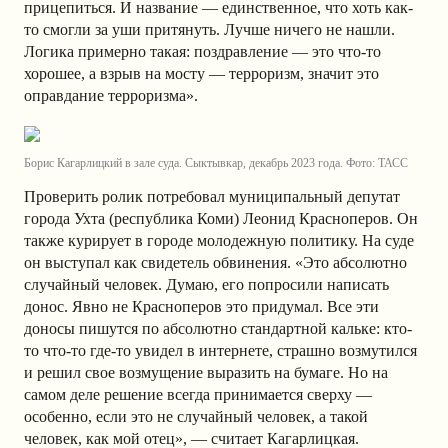
прицепиться. И название — единственное, что хоть как-
то смогли за уши притянуть. Лучше ничего не нашли.
Логика примерно такая: поздравление — это что-то
хорошее, а взрыв на мосту — терроризм, значит это
оправдание терроризма».
Борис Кагарлицкий в зале суда. Сыктывкар, декабрь 2023 года. Фото: ТАСС
Проверить ролик потребовал муниципальный депутат
города Ухта (республика Коми) Леонид Красноперов. Он
также курирует в городе молодежную политику. На суде
он выступал как свидетель обвинения. «Это абсолютно
случайный человек. Думаю, его попросили написать
донос. Явно не Красноперов это придумал. Все эти
доносы пишутся по абсолютно стандартной кальке: кто-
то что-то где-то увидел в интернете, страшно возмутился
и решил свое возмущение выразить на бумаге. Но на
самом деле решение всегда принимается сверху —
особенно, если это не случайный человек, а такой
человек, как мой отец», — считает Кагарлицкая.