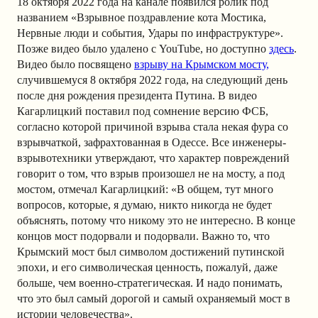
18 октября 2022 года на канале появился ролик под
названием «Взрывное поздравление кота Мостика,
Нервные люди и события, Удары по инфраструктуре».
Позже видео было удалено с YouTube, но доступно
здесь
.
Видео было посвящено
взрыву на Крымском мосту,
случившемуся 8 октября 2022 года, на следующий день
после дня рождения президента Путина. В видео
Кагарлицкий поставил под сомнение версию ФСБ,
согласно которой причиной взрыва стала некая фура со
взрывчаткой, зафрахтованная в Одессе. Все инженеры-
взрывотехники утверждают, что характер повреждений
говорит о том, что взрыв произошел не на мосту, а под
мостом, отмечал Кагарлицкий: «В общем, тут много
вопросов, которые, я думаю, никто никогда не будет
объяснять, потому что никому это не интересно. В конце
концов мост подорвали и подорвали. Важно то, что
Крымский мост был символом достижений путинской
эпохи, и его символическая ценность, пожалуй, даже
больше, чем военно-стратегическая. И надо понимать,
что это был самый дорогой и самый охраняемый мост в
истории человечества».