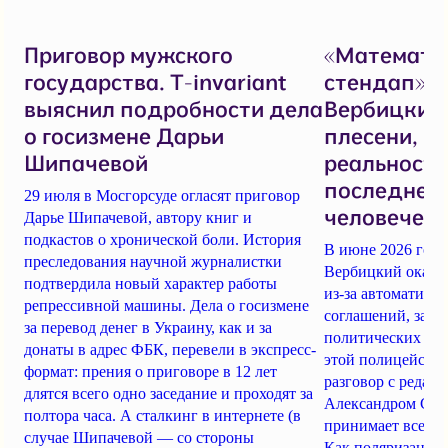
Приговор мужского
«Математи
государства. T-invariant
стендап».
выяснил подробности дела
Вербицкий 
о госизмене Дарьи
плесени, н
Шипачевой
реальностя
последнем
29 июля в Мосгорсуде огласят приговор
человеческ
Дарье Шипачевой, автору книг и
подкастов о хронической боли. История
В июне 2026 год
преследования научной журналистки
Вербицкий оказал
подтвердила новый характер работы
из-за автоматики
репрессивной машины. Дела о госизмене
соглашений, заде
за перевод денег в Украину, как и за
политических пре
донаты в адрес ФБК, перевели в экспресс-
этой полицейско-
формат: прения о приговоре в 12 лет
разговор с редакто
длятся всего одно заседание и проходят за
Александром Сер
полтора часа. А сталкинг в интернете (в
принимает все бо
случае Шипачевой — со стороны
Как поляризация 