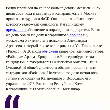
Ролик провисел на канале больше девяти месяцев. А 25
июля 2023 года в квартиру к Кагарлицкому в Москве
пришли сотрудники ФСБ. Они провели обыск, после
которого задержали социолога. Кагарлицкому
предъявили
обвинение в оправдании терроризма. В этот
же день обыск по делу Кагарлицкого
прошел
и у
московского активиста и психолога Александра
Арчагова, который также вел стримы на YouTube-канале
«Рабкор». А 26 июля
обыскали
квартиры администратора
«Рабкора» Артема Ерофонова в Екатеринбурге и экс-
кандидатки в губернаторы Пензенской области Анны
Очкиной. В общей сложности обыски прошли у пяти
сотрудников «Рабкора». Но уголовное дело появилось
только в отношении Кагарлицкого. Возбудило его
управление ФСБ России по Республике Коми,
Кагарлицкий был этапирован в Сыктывкар.