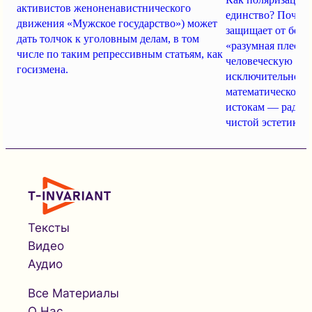
активистов женоненавистнического
единство? Почему
движения «Мужское государство») может
защищает от безу
дать толчок к уголовным делам, в том
«разумная плесен
числе по таким репрессивным статьям, как
человеческую ко
госизмена.
исключительность
математической и
истокам — радос
чистой эстетике?
Тексты
Видео
Аудио
Все Материалы
О Нас