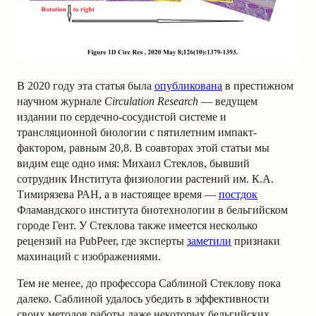
В 2020 году эта статья была
опубликована
в престижном
научном журнале
Circulation Research
— ведущем
издании по сердечно-сосудистой системе и
трансляционной биологии с пятилетним импакт-
фактором, равным 20,8. В соавторах этой статьи мы
видим еще одно имя: Михаил Стеклов, бывший
сотрудник Института физиологии растений им. К.А.
Тимирязева РАН, а в настоящее время —
постдок
Фламандского института биотехнологии в бельгийском
городе Гент. У Стеклова также имеется несколько
рецензий на PubPeer, где эксперты
заметили
признаки
махинаций с изображениями.
Тем не менее, до профессора Саблиной Стеклову пока
далеко. Саблиной удалось убедить в эффективности
своих методов работы даже некоторых бельгийских