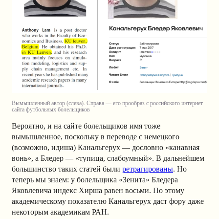
Вымышленный автор (слева). Справа — его прообраз с российского интернет
сайта футбольных болельщиков
Вероятно, и на сайте болельщиков имя тоже
вымышленное, поскольку в переводе с немецкого
(возможно, идиша) Канальгерух — дословно «канавная
вонь», а Бледер — «тупица, слабоумный». В дальнейшем
большинство таких статей были
ретрагированы
. Но
теперь мы знаем: у болельщика «Зенита» Бледера
Яковлевича индекс Хирша равен восьми. По этому
академическому показателю Канальгерух даст фору даже
некоторым академикам РАН.