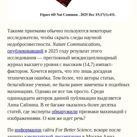
Такими приемами обычно пользуются некоторые
исследователи, чтобы скрыть следы научной
недобросовестности.
Nature Communications
,
опубликовавший
в 2025 году результат этого
исследования — престижный междисциплинарный
журнал высшего уровня с высоким (14,7) импакт-
фактором. Хочется верить, что это лишь досадная
техническая ошибка. Тем более, что авторы статьи,
бельгийские ученые, не были ранее замечены в подобных
махинациях. Однако не все так просто. Среди
одиннадцати авторов данной публикации выделяется
Анна Саблина. В ее багаже оказалось более десятка
статей, где эксперты
обнаружили
признаки махинаций с
изображениями. О ком же идет речь?
По
информации
сайта
For Better Science
, вскоре после
защиты
кандидатской диссертации
в Москве Анна