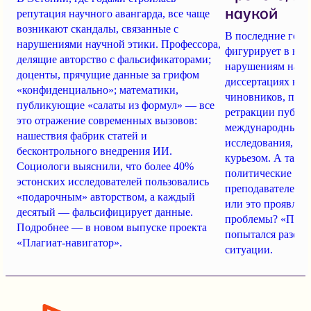
наукой
репутация научного авангарда, все чаще
возникают скандалы, связанные с
В последние годы
нарушениями научной этики. Профессора,
фигурирует в нов
делящие авторство с фальсификаторами;
нарушениям научн
доценты, прячущие данные за грифом
диссертациях вы
«конфиденциально»; математики,
чиновников, поку
публикующие «салаты из формул» — все
ретракции публи
это отражение современных вызовов:
международные к
нашествия фабрик статей и
исследования, гр
бесконтрольного внедрения ИИ.
курьезом. А такж
Социологи выяснили, что более 40%
политические гон
эстонских исследователей пользовались
преподавателей. 
«подарочным» авторством, а каждый
или это проявлен
десятый — фальсифицирует данные.
проблемы? «Плаг
Подробнее — в новом выпуске проекта
попытался разобр
«Плагиат-навигатор».
ситуации.