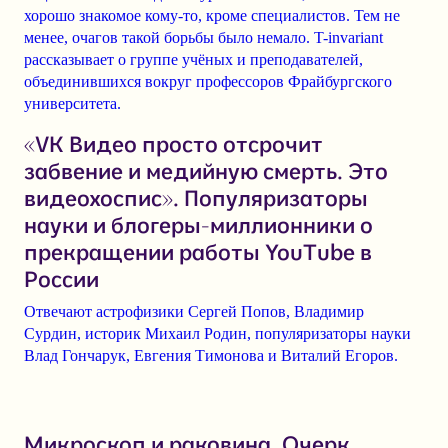
хорошо знакомое кому-то, кроме специалистов. Тем не
менее, очагов такой борьбы было немало. T-invariant
рассказывает о
группе учёных и преподавателей
,
объединившихся вокруг профессоров
Фрайбургского
университета
.
«VK Видео просто отсрочит
забвение и медийную смерть. Это
видеохоспис». Популяризаторы
науки и блогеры-миллионники о
прекращении работы YouTube в
России
Отвечают астрофизики
Сергей Попов
,
Владимир
Сурдин
, историк
Михаил Родин
, популяризаторы науки
Влад Гончарук
,
Евгения Тимонова
и
Виталий Егоров
.
Микроскоп и раковина. Очерк