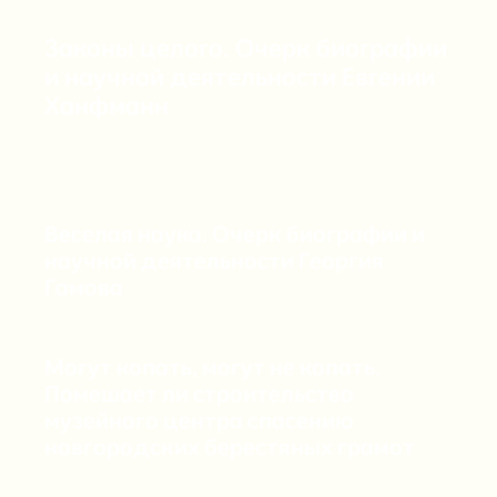
Законы целого. Очерк биографии
и научной деятельности Евгении
Ханфманн
Веселая наука. Очерк биографии и
научной деятельности Георгия
Гамова
Могут копать, могут не копать.
Помешает ли строительство
музейного центра спасению
новгородских берестяных грамот