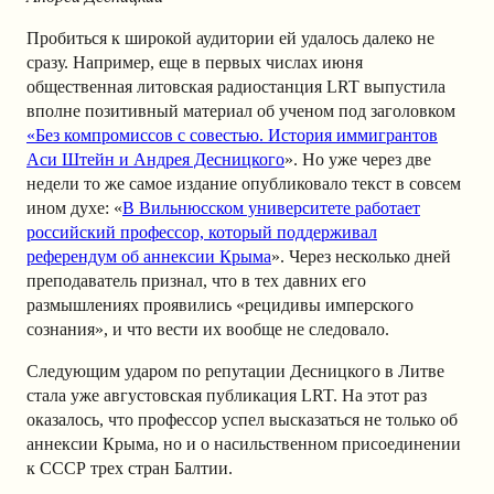
Пробиться к широкой аудитории ей удалось далеко не
сразу. Например, еще в первых числах июня
общественная литовская радиостанция LRT выпустила
вполне позитивный материал об ученом под заголовком
«Без компромиссов с совестью. История иммигрантов
Аси Штейн и Андрея Десницкого
». Но уже через две
недели то же самое издание опубликовало текст в совсем
ином духе: «
В Вильнюсском университете работает
российский профессор, который поддерживал
референдум об аннексии Крыма
». Через несколько дней
преподаватель признал, что в тех давних его
размышлениях проявились «рецидивы имперского
сознания», и что вести их вообще не следовало.
Следующим ударом по репутации Десницкого в Литве
стала уже августовская публикация LRT. На этот раз
оказалось, что профессор успел высказаться не только об
аннексии Крыма, но и о насильственном присоединении
к СССР трех стран Балтии.