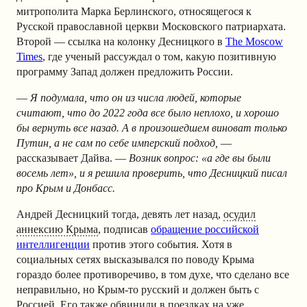
митрополита Марка Берлинского, относящегося к
Русской православной церкви Московского патриархата.
Второй — ссылка на колонку
Десницкого в
The Moscow
Times
, где ученый рассуждал о том, какую позитивную
программу Запад должен предложить России.
—
Я подумала, что он из числа людей, которые
считают, что до 2022 года все было неплохо, и хорошо
бы вернуть все назад. А в произошедшем виноват только
Путин, а не сам по себе имперский подход,
—
рассказывает Дайва. —
Возник вопрос: «а где вы были
восемь лет», и я решила проверить, что Десницкий писал
про Крым и Донбасс.
Андрей Десницкий тогда, девять лет назад,
осудил
аннексию Крыма
, подписав
обращение российской
интеллигенции
против этого события. Хотя в
социальных сетях высказывался по поводу Крыма
гораздо более противоречиво, в том духе, что сделано все
неправильно, но Крым-то русский и должен быть с
Россией. Его также обвинили в поездках на уже