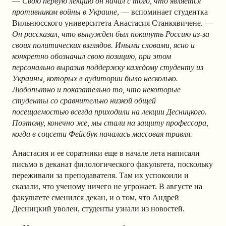
—
Свою первую лекцию он начал с того, что является
противником войны в Украине
, — вспоминает студентка
Вильнюсского университета Анастасия Станкявичене. —
Он рассказал, что вынужден был покинуть Россию из-за
своих политических взглядов. Иными словами, ясно и
конкретно обозначил свою позицию, при этом
персонально выразив поддержку каждому студенту из
Украины, которых в аудитории было несколько.
Любопытно и показательно то, что некоторые
студенты со сравнительно низкой общей
посещаемостью всегда приходили на лекции Десницкого.
Поэтому, конечно же, мы стали на защиту профессора,
когда в соцсети Фейсбук началась массовая травля.
Анастасия и ее соратники еще в начале лета написали
письмо в деканат филологического факультета, поскольку
переживали за преподавателя. Там их успокоили и
сказали, что ученому ничего не угрожает. В августе на
факультете сменился декан, и о том, что Андрей
Десницкий уволен, студенты узнали из новостей.