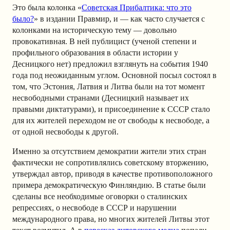
Это была колонка «
Советская Прибалтика: что это
было?
» в издании Правмир, и — как часто случается с
колонками на историческую тему — довольно
провокативная. В ней публицист (ученой степени и
профильного образования в области истории у
Десницкого нет) предложил взглянуть на события 1940
года под неожиданным углом. Основной посыл состоял в
том, что Эстония, Латвия и Литва были на тот момент
несвободными странами (Десницкий называет их
правыми диктатурами), и присоединение к СССР стало
для их жителей переходом не от свободы к несвободе, а
от одной несвободы к другой.
Именно за отсутствием демократии жители этих стран
фактически не сопротивлялись советскому вторжению,
утверждал автор, приводя в качестве противоположного
примера демократическую Финляндию. В статье были
сделаны все необходимые оговорки о сталинских
репрессиях, о несвободе в СССР и нарушении
международного права, но многих жителей Литвы этот