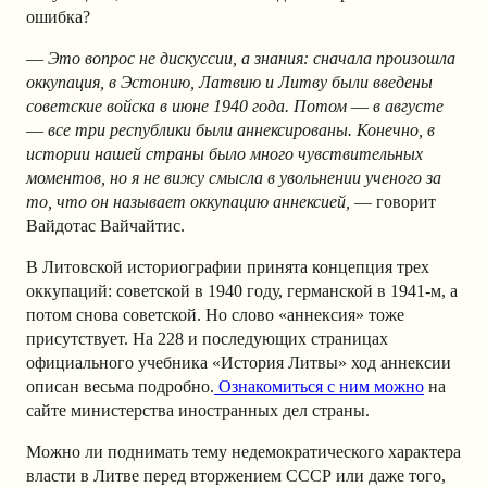
ошибка?
—
Это вопрос не дискуссии, а знания: сначала произошла
оккупация, в Эстонию, Латвию и Литву были введены
советские войска в июне 1940 года. Потом
—
в августе
—
все три республики были аннексированы. Конечно, в
истории нашей страны было много чувствительных
моментов, но я не вижу смысла в увольнении ученого за
то, что он называет оккупацию аннексией,
— говорит
Вайдотас Вайчайтис.
В Литовской историографии принята концепция трех
оккупаций: советской в 1940 году, германской в 1941-м, а
потом снова советской. Но слово «аннексия» тоже
присутствует. На 228 и последующих страницах
официального учебника «История Литвы» ход аннексии
описан весьма подробно.
Ознакомиться с ним можно
на
сайте министерства иностранных дел страны.
Можно ли поднимать тему недемократического характера
власти в Литве перед вторжением СССР или даже того,