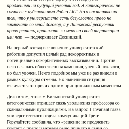
продленный на будущий учебный год. Я категорически не
согласен с публикациями Радио LRT. Но я настаиваю на
том, что у университета есть безусловное право не
заключать со мной договор, а у Литовской республики
—
право решать, принимать ли меня на своей территории
или нет
, — подчеркивает Десницкий.
На первый взгляд все логично: университетский
работник допустил целый ряд некорректных и
потенциально оскорбительных высказываний. Против
него началась общественная кампания, ученый покаялся,
но был уволен. Нечто подобное мы уже не раз видели в
рамках культуры отмены. Но нынешняя ситуация
отличается от прочих одним принципиальным моментом.
Дело в том, что сам Вильнюсский университет
категорически отрицает связь увольнения профессора со
скандальными публикациями. На запрос T-Invariant глава
университетского отдела коммуникаций Грете
Герулайтете сообщила, что «решение не продлевать
контакт с преподавателем было принято в связи со