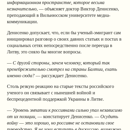
информационном пространстве, которое весьма
незначительно
, — объясняет доктор Виктор Денисенко,
преподающий в Вильнюсском университете медиа-
коммуникации.
Денисенко допускает, что, если бы ученый-эмигрант сам
инициировал разговор о своих давних статьях и постах в
социальных сетях непосредственно после переезда в
Литву, это сняло бы многие вопросы.
—
С другой стороны, зачем человеку, который так
пренебрежительно смотрел на страны Балтии, ехать
именно сюда?
— рассуждает Денисенко.
Столь резкую реакцию на старые тексты российского
ученого он связывает с нынешней войной и
беспрецедентной поддержкой Украины в Литве.
—
Уровень эмпатии к россиянами сильно упал независимо
от их позиции,
—
констатирует Денисенко
.
—
Осудить
войну
—
это хорошо, но россияне не остановили свое
руководство. Я не хочу вступать в дискуссию, возможно