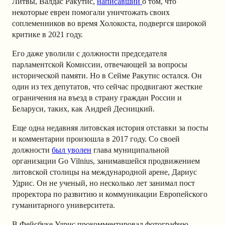
Литвы, Валдас Ракутис,
написавший
о том, что
некоторые евреи помогали уничтожать своих
соплеменников во время Холокоста, подвергся широкой
критике в 2021 году.
Его даже уволили с должности председателя
парламентской Комиссии, отвечающей за вопросы
исторической памяти. Но в Сейме Ракутис остался. Он
один из тех депутатов, что сейчас продвигают жесткие
ограничения на въезд в страну граждан России и
Беларуси, таких, как Андрей Десницкий.
Еще одна недавняя литовская история отставки за посты
и комментарии произошла в 2017 году. Со своей
должности
был уволен
глава муниципальной
организации Go Vilnius, занимавшейся продвижением
литовской столицы на международной арене, Дариус
Удрис. Он не ученый, но несколько лет занимал пост
проректора по развитию и коммуникации Европейского
гуманитарного университета.
В Фейсбуке Удрис прокомментировал фотографию