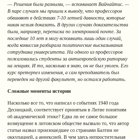
—
Решения были разными,
—
вспоминает Вайчайтис. —
В паре случаев мы пришли к выводу, что профессоров
обвиняют в действиях 7-10 летней давности, которые
никак нельзя доказать. В других случаях доказательства
были, например, переписка по электронной почте. За
последние 10 лет я могу вспомнить лишь один случай,
когда комиссия разбирала политические высказывания
сотрудника университета. На одного из профессоров
пожаловались студенты за антиевропейскую риторику
на лекциях. И то, насколько я знаю, он не был уволен. Его
курс претерпел изменения, а сам преподаватель был
переведен на другой факультет, но остался работать.
Сложные моменты истории
Насколько все то, что написал о событиях 1940 года
Десницкий, соответствует принятым в Литве понятиям
об академической этике? Едва ли не самое большое
возмущение в литовском обществе вызвало то, что автор
статьи назвал произошедшее со странами Балтии не
оккупацией, а аннексией. В чем здесь непростительная