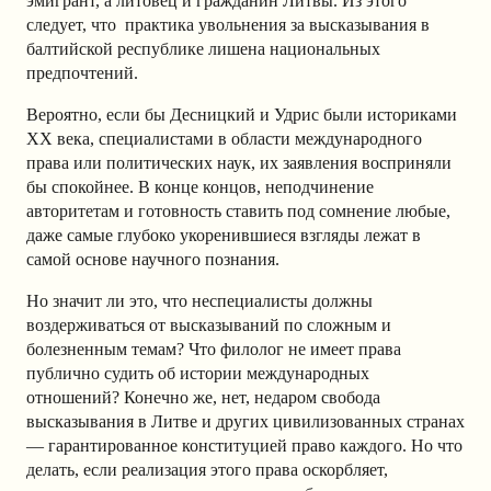
эмигрант, а литовец и гражданин Литвы. Из этого
следует, что практика увольнения за высказывания в
балтийской республике лишена национальных
предпочтений.
Вероятно, если бы Десницкий и Удрис были историками
XX века, специалистами в области международного
права или политических наук, их заявления восприняли
бы спокойнее. В конце концов, неподчинение
авторитетам и готовность ставить под сомнение любые,
даже самые глубоко укоренившиеся взгляды лежат в
самой основе научного познания.
Но значит ли это, что неспециалисты должны
воздерживаться от высказываний по сложным и
болезненным темам? Что филолог не имеет права
публично судить об истории международных
отношений? Конечно же, нет, недаром свобода
высказывания в Литве и других цивилизованных странах
— гарантированное конституцией право каждого. Но что
делать, если реализация этого права оскорбляет,