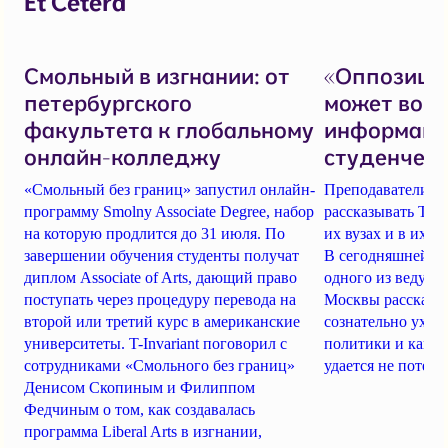
Et Cetera
Смольный в изгнании: от
«Оппозиция
петербургского
может войт
факультета к глобальному
информаци
онлайн-колледжу
студенчест
«Смольный без границ» запустил онлайн-
Преподаватели и
программу Smolny Associate Degree, набор
рассказывать T-in
на которую продлится до 31 июля. По
их вузах и в их ж
завершении обучения студенты получат
В сегодняшней за
диплом Associate of Arts, дающий право
одного из ведущи
поступать через процедуру перевода на
Москвы рассказыв
второй или третий курс в американские
сознательно уход
университеты. T-Invariant поговорил с
политики и как в
сотрудниками «Смольного без границ»
удается не потеря
Денисом Скопиным и Филиппом
Федчиным о том, как создавалась
программа Liberal Arts в изгнании,