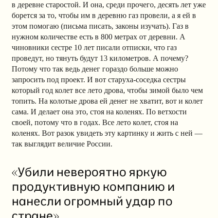
в деревне старостой. И она, среди прочего, десять лет уже
борется за то, чтобы им в деревню газ провели, а я ей в
этом помогаю (письма писать, законы изучать). Газ в
нужном количестве есть в 800 метрах от деревни. А
чиновники сестре 10 лет писали отписки, что газ
проведут, но тянуть будут 13 километров. А почему?
Потому что так ведь денег гораздо больше можно
запросить под проект. И вот старуха-соседка сестры
который год колет все лето дрова, чтобы зимой было чем
топить. На колотые дрова ей денег не хватит, вот и колет
сама. И делает она это, стоя на коленях. По ветхости
своей, потому что в годах. Все лето колет, стоя на
коленях. Вот разок увидеть эту картинку и жить с ней —
так выглядит величие России.
«Убили невероятно яркую
продуктивную компанию и
нанесли огромный удар по
стране»