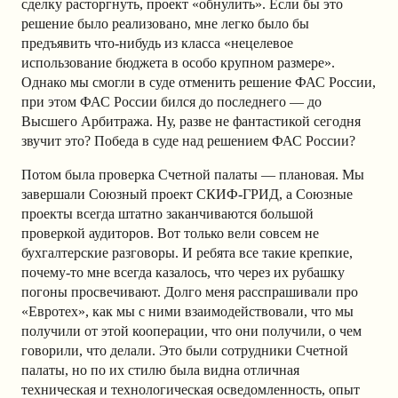
сделку расторгнуть, проект «обнулить». Если бы это
решение было реализовано, мне легко было бы
предъявить что-нибудь из класса «нецелевое
использование бюджета в особо крупном размере».
Однако мы смогли в суде отменить решение ФАС России,
при этом ФАС России бился до последнего — до
Высшего Арбитража. Ну, разве не фантастикой сегодня
звучит это? Победа в суде над решением ФАС России?
Потом была проверка Счетной палаты — плановая. Мы
завершали Союзный проект СКИФ-ГРИД, а Союзные
проекты всегда штатно заканчиваются большой
проверкой аудиторов. Вот только вели совсем не
бухгалтерские разговоры. И ребята все такие крепкие,
почему-то мне всегда казалось, что через их рубашку
погоны просвечивают. Долго меня расспрашивали про
«Евротех», как мы с ними взаимодействовали, что мы
получили от этой кооперации, что они получили, о чем
говорили, что делали. Это были сотрудники Счетной
палаты, но по их стилю была видна отличная
техническая и технологическая осведомленность, опыт