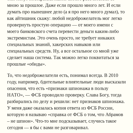
мною за прошлое. Даже если прошло много лет.
И если
думать про нынешнее дело (а я про него много думал), то
как айтишник скажу: любой недоброжелатель мог легко
провернуть простую операцию — от моего имени с
моего банковского счета перевести деньги каким-либо
экстремистам. Это очень просто, не требует никаких
специальных знаний, хакерских навыков или
специальных средств. Ну, а все остальное со мной уже
сделает наша система. Так можно легко поквитаться за
прошлые «обиды».
То, что недоброжелатели есть, понимал всегда. В 2010
году, например, бдительные влиятельные люди высказали
опасения, что есть «признаки шпионажа в пользу
НАТО», — ФСБ проводило проверку. Слава Богу, тогда
разбирались по делу и решили: нет признаков шпионажа.
У меня даже оказалась копия ответа из ФСБ России,
которую я называю «справка от ФСБ о том, что Абрамов
– не шпион». Что-то мне подсказывает, случись такое
сегодня — я бы с вами не разговаривал.