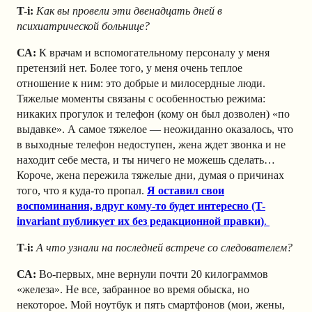
T-i:
Как вы провели эти двенадцать дней в
психиатрической больнице?
СА:
К врачам и вспомогательному персоналу у меня
претензий нет. Более того, у меня очень теплое
отношение к ним: это добрые и милосердные люди.
Тяжелые моменты связаны с особенностью режима:
никаких прогулок и телефон (кому он был дозволен) «по
выдавке». А самое тяжелое — неожиданно оказалось, что
в выходные телефон недоступен, жена ждет звонка и не
находит себе места, и ты ничего не можешь сделать…
Короче, жена пережила тяжелые дни, думая о причинах
того, что я куда-то пропал.
Я оставил свои
воспоминания, вдруг кому-то будет интересно (T-
invariant публикует их без редакционной правки)
.
T-i:
А что узнали на последней встрече со следователем?
СА:
Во-первых, мне вернули почти 20 килограммов
«железа». Не все, забранное во время обыска, но
некоторое. Мой ноутбук и пять смартфонов (мои, жены,