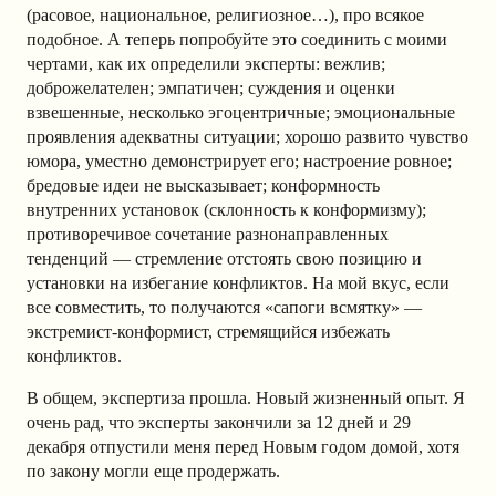
(расовое, национальное, религиозное…), про всякое
подобное. А теперь попробуйте это соединить с моими
чертами, как их определили эксперты: вежлив;
доброжелателен; эмпатичен; суждения и оценки
взвешенные, несколько эгоцентричные; эмоциональные
проявления адекватны ситуации; хорошо развито чувство
юмора, уместно демонстрирует его; настроение ровное;
бредовые идеи не высказывает; конформность
внутренних установок (склонность к конформизму);
противоречивое сочетание разнонаправленных
тенденций — стремление отстоять свою позицию и
установки на избегание конфликтов. На мой вкус, если
все совместить, то получаются «сапоги всмятку» —
экстремист-конформист, стремящийся избежать
конфликтов.
В общем, экспертиза прошла. Новый жизненный опыт. Я
очень рад, что эксперты закончили за 12 дней и 29
декабря отпустили меня перед Новым годом домой, хотя
по закону могли еще продержать.