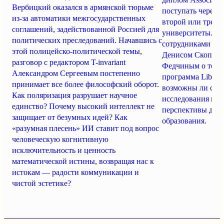
Вербицкий оказался в армянской тюрьме
поступать через 
из-за автоматики межгосударственных
второй или трети
соглашений, задействованной Россией для
университеты. T-I
политических преследований. Начавшись с
сотрудниками «См
этой полицейско-политической темы,
Денисом Скопин
разговор с редактором T-invariant
Федчиным о том, 
Александром Сергеевым постепенно
программа Liberal
принимает все более философский оборот.
возможны ли сег
Как поляризация разрушает научное
исследования в Р
единство? Почему высокий интеллект не
перспективы дис
защищает от безумных идей? Как
образования.
«разумная плесень» ИИ ставит под вопрос
человеческую когнитивную
исключительность и ценность
математической истины, возвращая нас к
истокам — радости коммуникации и
чистой эстетике?