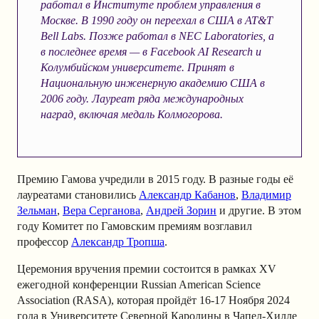
работал в Институте проблем управления в
Москве. В 1990 году он переехал в США в AT&T
Bell Labs. Позже работал в NEC Laboratories, а
в последнее время — в Facebook AI Research и
Колумбийском университете. Принят в
Национальную инженерную академию США в
2006 году. Лауреат ряда международных
наград, включая медаль Колмогорова.
Премию Гамова учредили в 2015 году. В разные годы её
лауреатами становились
Александр Кабанов
,
Владимир
Зельман
,
Вера Серганова
,
Андрей Зорин
и другие. В этом
году Комитет по Гамовским премиям возглавил
профессор
Александр Тропша
.
Церемония вручения премии состоится в рамках XV
ежегодной конференции Russian American Science
Association (RASA), которая пройдёт 16-17 Ноября 2024
года в Университете Северной Каролины в Чапел-Хилле