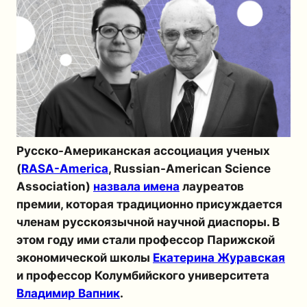
Русско-Американская ассоциация ученых
(
RASA-America
, Russian-American Science
Association)
назвала имена
лауреатов
премии, которая традиционно присуждается
членам русскоязычной научной диаспоры. В
этом году ими стали профессор Парижской
экономической школы
Екатерина Журавская
и профессор Колумбийского университета
Владимир Вапник
.