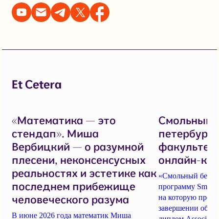
Et Cetera
«Математика — это
Смольный в
стендап». Миша
петербургс
Вербицкий — о разумной
факультета
плесени, неконсенсусных
онлайн-ко
реальностях и эстетике как
«Смольный без гр
последнем прибежище
программу Smolny 
человеческого разума
на которую продл
завершении обуче
В июне 2026 года математик Миша
диплом Associate 