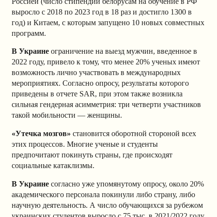
Россией (число стипендий белорусам на обучение в РФ
выросло с 2018 по 2023 год в 18 раз и достигло 1300 в
год) и Китаем, с которым запущено 10 новых совместных
программ.
В Украине
ограничение на выезд мужчин, введенное в
2022 году, привело к тому, что менее 20% ученых имеют
возможность лично участвовать в международных
мероприятиях. Согласно опросу, результаты которого
приведены в отчете SAR, при этом также возникла
сильная гендерная асимметрия: три четверти участников
такой мобильности — женщины.
«Утечка мозгов»
становится оборотной стороной всех
этих процессов. Многие ученые и студенты
предпочитают покинуть страны, где происходят
социальные катаклизмы.
В Украине
согласно уже упомянутому опросу, около 20%
академического персонала покинули либо страну, либо
научную деятельность. А число обучающихся за рубежом
украинских студентов выросло с 75 тыс. в 2021/2022 году