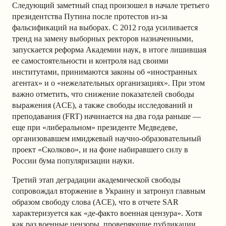
Следующий заметный спад произошел в начале третьего
президентства Путина после протестов из-за
фальсификаций на выборах. С 2012 года усиливается
тренд на замену выборных ректоров назначенными,
запускается реформа Академии наук, в итоге лишившая
ее самостоятельности и контроля над своими
институтами, принимаются законы об «иностранных
агентах» и о «нежелательных организациях». При этом
важно отметить, что снижение показателей свободы
выражения (ACE), а также свободы исследований и
преподавания (FRT) начинается на два года раньше —
еще при «либеральном» президенте Медведеве,
организовавшем имиджевый научно-образовательный
проект «Сколково», и на фоне набиравшего силу в
России бума популяризации науки.
Третий этап деградации академической свободы
сопровождал вторжение в Украину и затронул главным
образом свободу слова (ACE), что в отчете SAR
характеризуется как «де-факто военная цензура». Хотя
как раз военные цензоры, проверяющие публикации