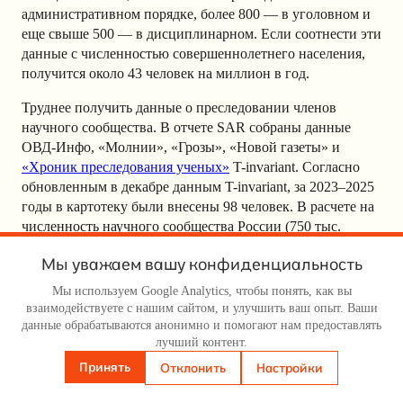
административном порядке, более 800 — в уголовном и
еще свыше 500 — в дисциплинарном. Если соотнести эти
данные с численностью совершеннолетнего населения,
получится около 43 человек на миллион в год.
Труднее получить данные о преследовании членов
научного сообщества. В отчете SAR собраны данные
ОВД-Инфо, «Молнии», «Грозы», «Новой газеты» и
«Хроник преследования ученых»
T-invariant. Согласно
обновленным в декабре данным T-invariant, за 2023–2025
годы в картотеку были внесены 98 человек. В расчете на
численность научного сообщества России (750 тыс.
научно-технических сотрудников НИИ, преподавателей
Мы уважаем вашу конфиденциальность
вузов, аспирантов) получается тот же показатель — 43
человека на миллион в год. Однако с учетом заведомой
Мы используем Google Analytics, чтобы понять, как вы
неполноты данных, собираемых по открытым
взаимодействуете с нашим сайтом, и улучшить ваш опыт. Ваши
источникам и частным коммуникациям, а также
данные обрабатываются анонимно и помогают нам предоставлять
лучший контент.
некоторого снижения интенсивности преследований по
годам войны, можно сказать, что научное сообщество
Принять
Отклонить
Настройки
затронуто этими процессами сильнее, чем общество в