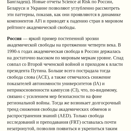
Бангладеш). Новые отчеты Science at Risk по России,
Беларуси и Украине позволяют углубленно рассмотреть
эти паттерны, показав, как они проявляются в динамике
компонентов AFi и приводят к падению стран в мировом
рейтинге академической свободы.
Россия
— яркий пример постепенной эрозии
академической свободы на протяжении четверти века. В
1990-х годах академическая свобода в России держалась
на достаточно высоком по мировым меркам уровне. Спад
совпал со Второй чеченской войной и приходом к власти
президента Путина. Больше всего пострадала тогда
свобода слова (ACE), а также отмечалось снижение
показателей автономности университетов (IA) и
неприкосновенности кампусов (CI), что, по-видимому,
связано с усилением мер безопасности на фоне
региональной войны. Тогда же возникает долгосрочный
тренд снижения свободы академических обменов и
распространения знаний (AED). Только свобода
исследований и преподавания (FRT) оставалась почти
незатронутой, позволив появиться и укрепиться таким