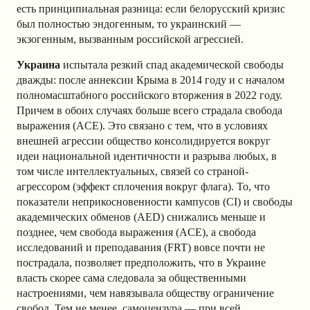
есть принципиальная разница: если белорусский кризис
был полностью эндогенным, то украинский —
экзогенным, вызванным российской агрессией.
Украина
испытала резкий спад академической свободы
дважды: после аннексии Крыма в 2014 году и с началом
полномасштабного российского вторжения в 2022 году.
Причем в обоих случаях больше всего страдала свобода
выражения (ACE). Это связано с тем, что в условиях
внешней агрессии общество консолидируется вокруг
идеи национальной идентичности и разрыва любых, в
том числе интеллектуальных, связей со страной-
агрессором (эффект сплочения вокруг флага). То, что
показатели неприкосновенности кампусов (CI) и свободы
академических обменов (AED) снижались меньше и
позднее, чем свобода выражения (ACE), а свобода
исследований и преподавания (FRT) вовсе почти не
пострадала, позволяет предположить, что в Украине
власть скорее сама следовала за общественными
настроениями, чем навязывала обществу ограничение
свобод. Тем не менее, самоцензура — при всей