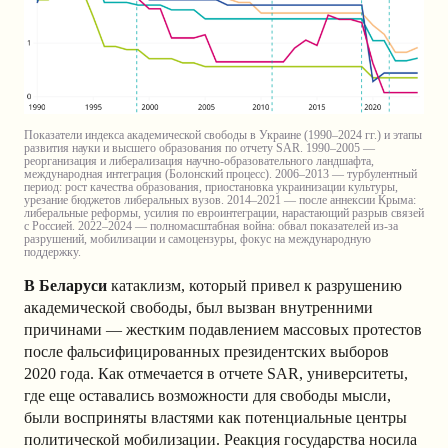
Показатели индекса академической свободы в Украине (1990–2024 гг.) и этапы
развития науки и высшего образования по отчету SAR. 1990–2005 —
реорганизация и либерализация научно-образовательного ландшафта,
международная интеграция (Болонский процесс). 2006–2013 — турбулентный
период: рост качества образования, приостановка украинизации культуры,
урезание бюджетов либеральных вузов. 2014–2021 — после аннексии Крыма:
либеральные реформы, усилия по евроинтеграции, нарастающий разрыв связей
с Россией. 2022–2024 — полномасштабная война: обвал показателей из-за
разрушений, мобилизации и самоцензуры, фокус на международную
поддержку.
В Беларуси
катаклизм, который привел к разрушению
академической свободы, был вызван внутренними
причинами — жестким подавлением массовых протестов
после фальсифицированных президентских выборов
2020 года. Как отмечается в отчете SAR, университеты,
где еще оставались возможности для свободы мысли,
были восприняты властями как потенциальные центры
политической мобилизации. Реакция государства носила