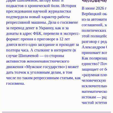
человеческ
Дарье Шипачевой, автору книг и
подкастов о хронической боли. История
В июне 2026 год
преследования научной журналистки
Вербицкий оказал
подтвердила новый характер работы
из-за автоматики
репрессивной машины. Дела о госизмене
соглашений, заде
за перевод денег в Украину, как и за
политических пре
донаты в адрес ФБК, перевели в экспресс-
этой полицейско-
формат: прения о приговоре в 12 лет
разговор с редакто
длятся всего одно заседание и проходят за
Александром Сер
полтора часа. А сталкинг в интернете (в
принимает все бо
случае Шипачевой — со стороны
Как поляризация 
активистов женоненавистнического
единство? Почему
движения «Мужское государство») может
защищает от безу
дать толчок к уголовным делам, в том
«разумная плесен
числе по таким репрессивным статьям, как
человеческую ко
госизмена.
исключительность
математической и
истокам — радос
чистой эстетике?