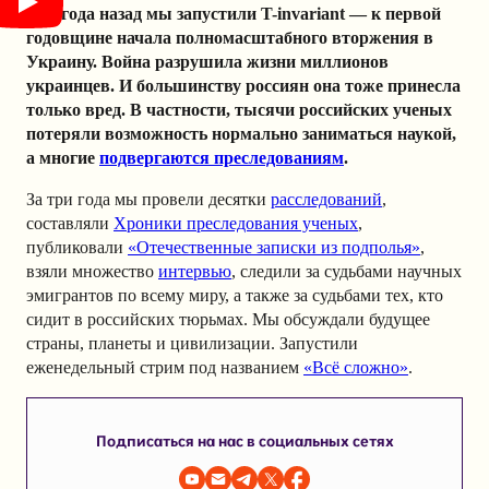
Три года назад мы запустили T-invariant — к первой
годовщине начала полномасштабного вторжения в
Украину. Война разрушила жизни миллионов
украинцев. И большинству россиян она тоже принесла
только вред. В частности, тысячи российских ученых
потеряли возможность нормально заниматься наукой,
а многие
подвергаются преследованиям
.
За три года мы провели десятки
расследований
,
составляли
Хроники преследования ученых
,
публиковали
«Отечественные записки из подполья»
,
взяли множество
интервью
, следили за судьбами научных
эмигрантов по всему миру, а также за судьбами тех, кто
сидит в российских тюрьмах. Мы обсуждали будущее
страны, планеты и цивилизации. Запустили
еженедельный стрим под названием
«Всё сложно»
.
Подписаться на нас в социальных сетях