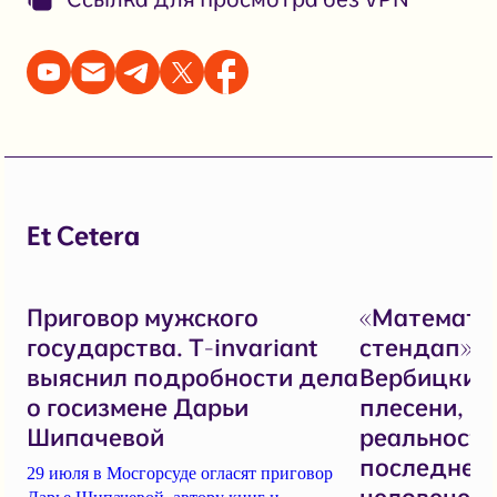
Et Cetera
Приговор мужского
«Математи
государства. T-invariant
стендап».
выяснил подробности дела
Вербицкий 
о госизмене Дарьи
плесени, н
Шипачевой
реальностя
последнем
29 июля в Мосгорсуде огласят приговор