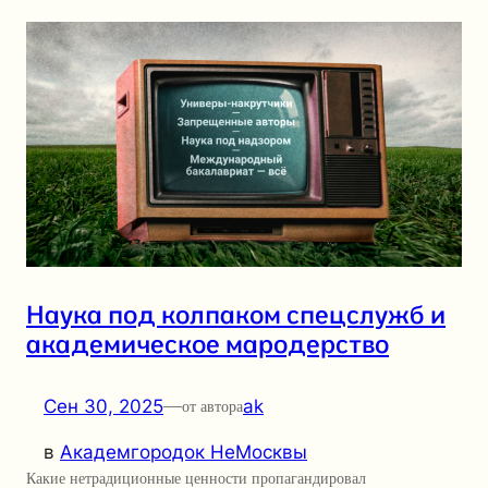
Наука под колпаком спецслужб и
академическое мародерство
Сен 30, 2025
—
ak
от автора
в
Академгородок НеМосквы
Какие нетрадиционные ценности пропагандировал