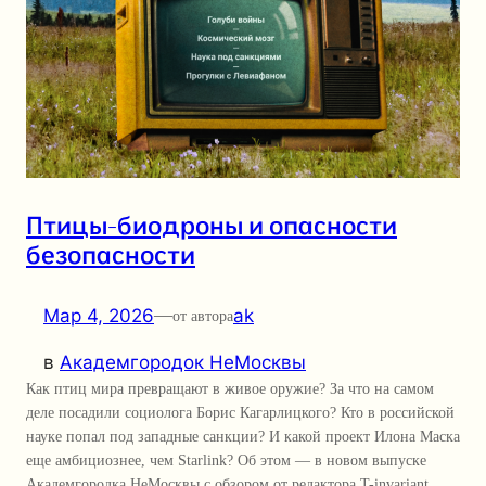
Птицы-биодроны и опасности
безопасности
Мар 4, 2026
—
ak
от автора
в
Академгородок НеМосквы
Как птиц мира превращают в живое оружие? За что на самом
деле посадили социолога Борис Кагарлицкого? Кто в российской
науке попал под западные санкции? И какой проект Илона Маска
еще амбициознее, чем Starlink? Об этом — в новом выпуске
Академгородка НеМосквы с обзором от редактора T-invariant