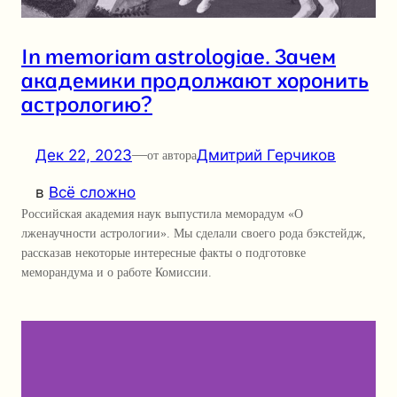
In memoriam astrologiae. Зачем
академики продолжают хоронить
астрологию?
Дек 22, 2023
—
Дмитрий Герчиков
от автора
в
Всё сложно
Российская академия наук выпустила меморадум «О
лженаучности астрологии». Мы сделали cвоего рода бэкстейдж,
рассказав некоторые интересные факты о подготовке
меморандума и о работе Комиссии.