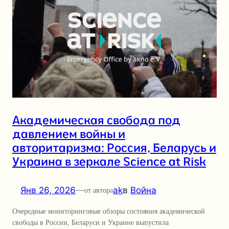
Академическая свобода под
давлением войны и
авторитаризма: Россия, Беларусь и
Украина в зеркале Science at Risk
Янв 26, 2026
—
ak
в
Война
от автора
Очередные мониторинговые обзоры состояния академической
свободы в России, Беларуси и Украине выпустила