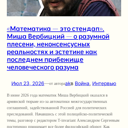
«Математика — это стендап».
Миша Вербицкий — о разумной
плесени, неконсенсусных
реальностях и эстетике как
последнем прибежище
человеческого разума
Июл 23, 2026
—
ak
в
Война
, 
Интервью
от автора
В июне 2026 года математик Миша Вербицкий оказался в
армянской тюрьме из-за автоматики межгосударственных
соглашений, задействованной Россией для политических
преследований. Начавшись с этой полицейско-политической
темы, разговор с редактором T-invariant Александром Сергеевым
постепенно принимает все более философский оборот. Как