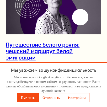
Путешествие белого рояля:
чешский маршрут белой
эмиграции
Мы уважаем вашу конфиденциальность
Июн 26, 2023
—
algen
в
Всё сложно
от автора
Мы используем Google Analytics, чтобы понять, как вы
Русскоязычные интеллектуалы новой волны российской
взаимодействуете с нашим сайтом, и улучшить ваш опыт. Ваши
эмиграции, как и сто лет назад, тяжело переживают крушение
данные обрабатываются анонимно и помогают нам предоставлять
лучший контент.
своей идентичности и находятся в поисках стратегии
культурного выживания. Гражданский историк Марина
Принять
Отклонить
Настройки
Добушева восстанавливает противоречивый контекст эпохи