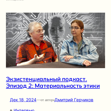
Экзистенциальный подкаст.
Эпизод 2: Материальность этики
Дек 18, 2024
—
Дмитрий Герчиков
от автора
в
Интервью