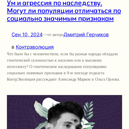
Ум и агрессия по наследству.
Могут ли популяции отличаться по
социально значимым признакам
Сен 10, 2024
—
Дмитрий Герчиков
от автора
в
Контрэволюция
Что было бы с человечеством, если бы разные народы обладали
генетической склонностью к насилию или к высокому
интеллекту? О генетическом наследовании популяциями
социально значимых признаков в 9-м эпизоде подкаста
КонтрЭволюция рассуждают Александр Марков и Ольга Орлова.