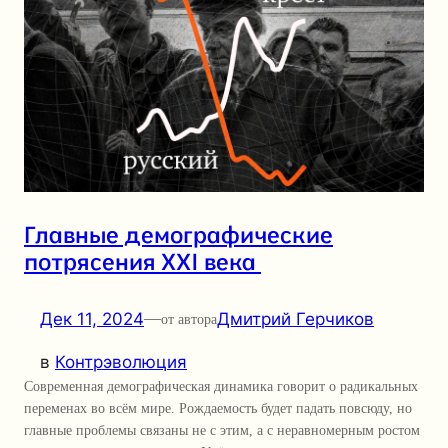
Главные демографические
потрясения XXI века
Дек 11, 2024
—
Дмитрий Герчиков
от автора
в
Контрэволюция
Современная демографическая динамика говорит о радикальных
переменах во всём мире. Рождаемость будет падать повсюду, но
главные проблемы связаны не с этим, а с неравномерным ростом