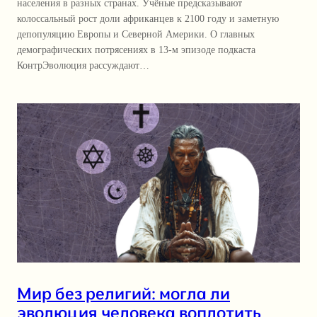
населения в разных странах. Учёные предсказывают
колоссальный рост доли африканцев к 2100 году и заметную
депопуляцию Европы и Северной Америки. О главных
демографических потрясениях в 13-м эпизоде подкаста
КонтрЭволюция рассуждают…
Мир без религий: могла ли
эволюция человека воплотить