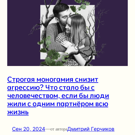
Строгая моногамия снизит
агрессию? Что стало бы с
человечеством, если бы люди
жили с одним партнёром всю
жизнь
Сен 20, 2024
—
Дмитрий Герчиков
от автора