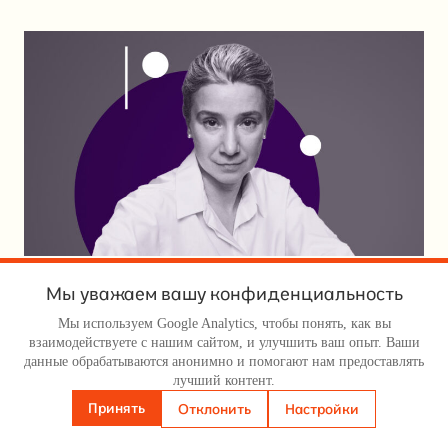
Мы уважаем вашу конфиденциальность
Екатерина Шульман: «Режим
войной купил себе еще несколько
Мы используем Google Analytics, чтобы понять, как вы
взаимодействуете с нашим сайтом, и улучшить ваш опыт. Ваши
лет жизни»
данные обрабатываются анонимно и помогают нам предоставлять
лучший контент.
Принять
Отклонить
Настройки
Янв 23, 2024
—
Дмитрий Герчиков
от автора