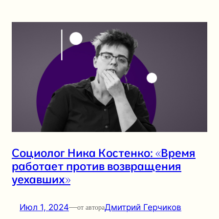
Социолог Ника Костенко: «Время
работает против возвращения
уехавших»
Июл 1, 2024
—
Дмитрий Герчиков
от автора