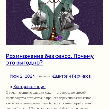
Размножение без секса. Почему
это выгодно?
Июн 2, 2024
—
Дмитрий Герчиков
от автора
в
Контрэволюция
С точки зрения эволюции секс — это вовсе не способ
производства потомства, а процесс перемешивания генов. А
какой же оптимальный способ размножения людей с точки
зрения биолога? Это если часть детей будет произведена