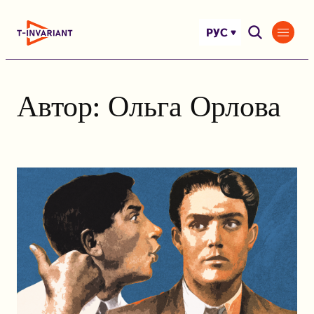
Перейти
к
РУС
содержимому
Автор:
Ольга Орлова