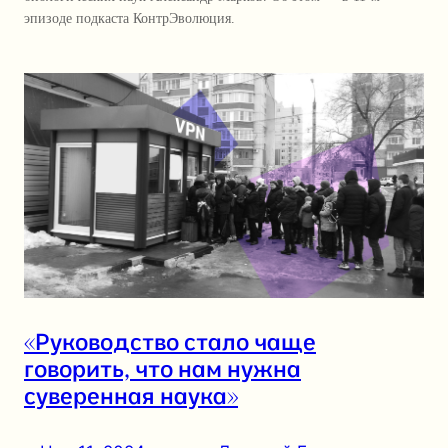
эпизоде подкаста КонтрЭволюция.
«Руководство стало чаще
говорить, что нам нужна
суверенная наука»