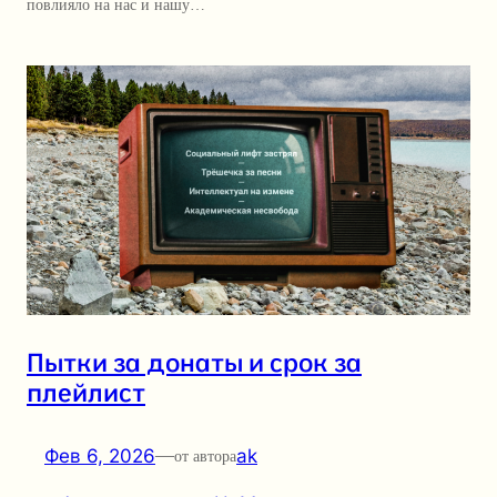
повлияло на нас и нашу…
Пытки за донаты и срок за
плейлист
Фев 6, 2026
—
ak
от автора