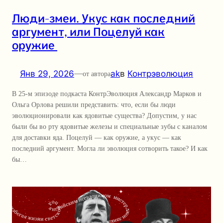
Люди-змеи. Укус как последний
аргумент, или Поцелуй как
оружие
Янв 29, 2026
—
ak
в
Контрэволюция
от автора
В 25-м эпизоде подкаста КонтрЭволюция Александр Марков и
Ольга Орлова решили представить: что, если бы люди
эволюционировали как ядовитые существа? Допустим, у нас
были бы во рту ядовитые железы и специальные зубы с каналом
для доставки яда. Поцелуй — как оружие, а укус — как
последний аргумент. Могла ли эволюция сотворить такое? И как
бы…