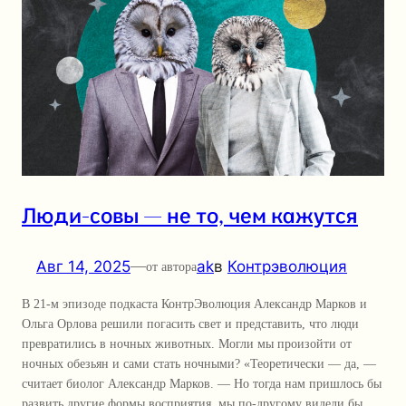
Люди-совы — не то, чем кажутся
Авг 14, 2025
—
ak
в
Контрэволюция
от автора
В 21-м эпизоде подкаста КонтрЭволюция Александр Марков и
Ольга Орлова решили погасить свет и представить, что люди
превратились в ночных животных. Могли мы произойти от
ночных обезьян и сами стать ночными? «Теоретически — да, —
считает биолог Александр Марков. — Но тогда нам пришлось бы
развить другие формы восприятия, мы по-другому видели бы