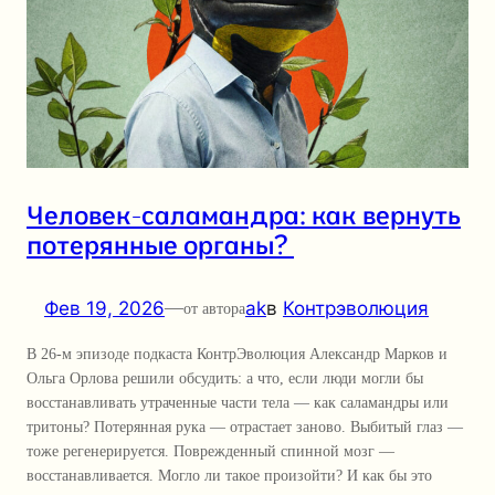
Человек-саламандра: как вернуть
потерянные органы?
Фев 19, 2026
—
ak
в
Контрэволюция
от автора
В 26-м эпизоде подкаста КонтрЭволюция Александр Марков и
Ольга Орлова решили обсудить: а что, если люди могли бы
восстанавливать утраченные части тела — как саламандры или
тритоны? Потерянная рука — отрастает заново. Выбитый глаз —
тоже регенерируется. Поврежденный спинной мозг —
восстанавливается. Могло ли такое произойти? И как бы это