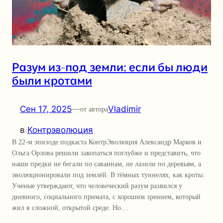
Разум из-под земли: если бы люди
были кротами
Сен 17, 2025
—
Vladimir
от автора
в
Контрэволюция
В 22-м эпизоде подкаста КонтрЭволюция Александр Марков и
Ольга Орлова решили закопаться поглубже и представить, что
наши предки не бегали по саваннам, не лазили по деревьям, а
эволюционировали под землёй. В тёмных туннелях, как кроты.
Ученые утверждают, что человеческий разум развился у
дневного, социального примата, с хорошим зрением, который
жил в сложной, открытой среде. Но…