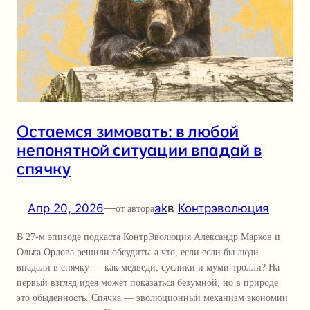
Остаемся зимовать: в любой
непонятной ситуации впадай в
спячку
Апр 20, 2026
—
ak
в
Контрэволюция
от автора
В 27-м эпизоде подкаста КонтрЭволюция Александр Марков и
Ольга Орлова решили обсудить: а что, если если бы люди
впадали в спячку — как медведи, суслики и муми-тролли? На
первый взгляд идея может показаться безумной, но в природе
это обыденность. Спячка — эволюционный механизм экономии