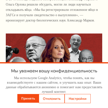
Ольга Орлова решили обсудить, могли ли люди научиться
откладывать яйца. «Мы бы регистрировали отложенное яйцо в
ЗАГСе и получали свидетельство о вылуплении», —
иронизирует доктор биологических наук Александр Марков.
Мы уважаем вашу конфиденциальность
Мы используем Google Analytics, чтобы понять, как вы
взаимодействуете с нашим сайтом, и улучшить ваш опыт. Ваши
данные обрабатываются анонимно и помогают нам предоставлять
лучший контент.
Вера Кричевская: «Дмитрий Зимин
Принять
Отклонить
Настройки
— победитель, а Россия —