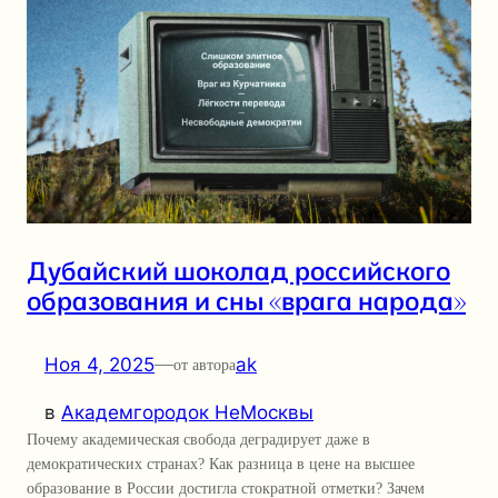
Дубайский шоколад российского
образования и сны «врага народа»
Ноя 4, 2025
—
ak
от автора
в
Академгородок НеМосквы
Почему академическая свобода деградирует даже в
демократических странах? Как разница в цене на высшее
образование в России достигла стократной отметки? Зачем