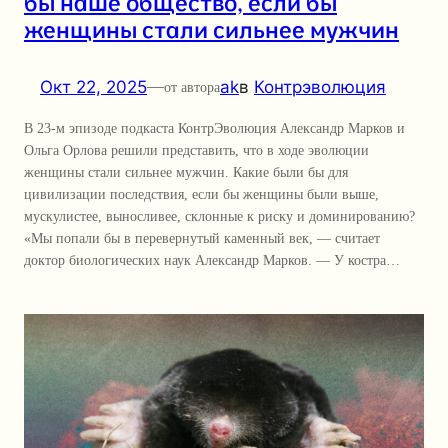
бы наше общество, если бы
женщины стали сильнее мужчин
Окт 22, 2025
—
ak
в
Контрэволюция
от автора
В 23-м эпизоде подкаста КонтрЭволюция Александр Марков и
Ольга Орлова решили представить, что в ходе эволюции
женщины стали сильнее мужчин. Какие были бы для
цивилизации последствия, если бы женщины были выше,
мускулистее, выносливее, склонные к риску и доминированию?
«Мы попали бы в перевернутый каменный век, — считает
доктор биологических наук Александр Марков. — У костра…