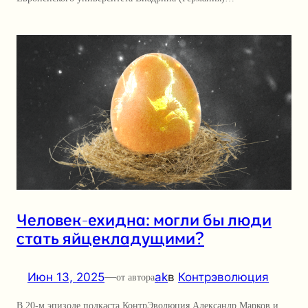
Человек-ехидна: могли бы люди
стать яйцекладущими?
Июн 13, 2025
—
ak
в
Контрэволюция
от автора
В 20-м эпизоде подкаста КонтрЭволюция Александр Марков и