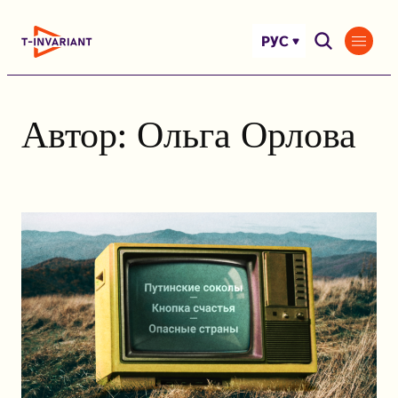
Перейти
к
РУС
содержимому
Автор:
Ольга Орлова