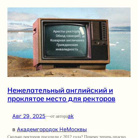
Нежелательный английский и
проклятое место для ректоров
Авг 29, 2025
—
ak
от автора
в
Академгородок НеМосквы
Сколько ректоров посадили с 2012 года? Почему теперь опасно